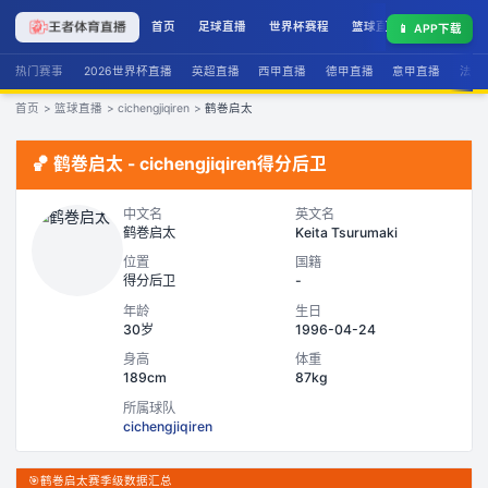
首页
足球直播
世界杯赛程
篮球直播
联赛积分
📱
APP下载
热门赛事
2026世界杯直播
英超直播
西甲直播
德甲直播
意甲直播
法甲
首页
>
篮球直播
>
cichengjiqiren
>
鹤巻启太
🏀
鹤巻启太
-
cichengjiqiren
得分后卫
中文名
英文名
鹤巻启太
Keita Tsurumaki
位置
国籍
得分后卫
-
年龄
生日
30岁
1996-04-24
身高
体重
189cm
87kg
所属球队
cichengjiqiren
🎯
鹤巻启太赛季级数据汇总