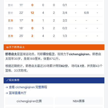
11
'
0
0
0
0/1
-
-
-
替补
22
'
12
4
2
3/4
-
6/8
-
替补
17
'
5
1
2
2/2
-
-
-
首发
16
'
0
5
2
0/2
-
-
-
替补
25
'
2
4
2
1/3
-
-
-
首发
📖
关于鹤巻启太
鹤巻启太
是
篮球运动员，司职
得分后卫
，现效力于
cichengjiqiren
。
鹤巻启
太现年30岁
，身高189厘米
，体重87公斤
。
根据近期统计，
鹤巻启太
最近
20
场累计得到
62
分
， 场均
3.1
分
，并贡献
43
个
篮板、
33
次助攻。
🔗
相关推荐
→ 查看
cichengjiqiren
完整赛程
→ 篮球直播大厅
cichengjiqiren比赛
NBA赛事