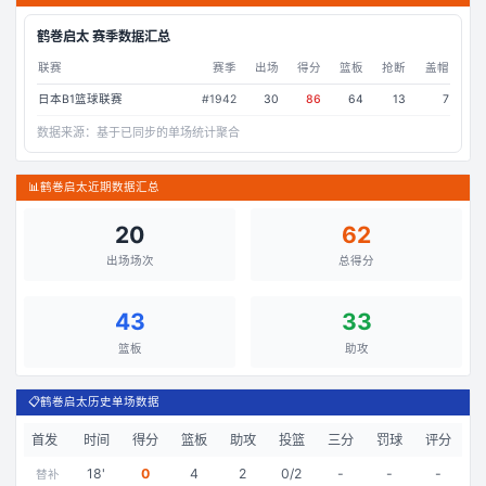
鹤巻启太
赛季数据汇总
联赛
赛季
出场
得分
篮板
抢断
盖帽
日本B1篮球联赛
#
1942
30
86
64
13
7
数据来源：
基于已同步的单场统计聚合
📊
鹤巻启太近期数据汇总
20
62
出场场次
总得分
43
33
篮板
助攻
📋
鹤巻启太历史单场数据
首发
时间
得分
篮板
助攻
投篮
三分
罚球
评分
18
'
0
4
2
0/2
-
-
-
替补