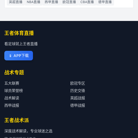
英超直播
NBA直播
西甲直播
欧冠直播
CBA直播
德甲直播
王者体育直播
看足球就上王者直播
📱
APP下载
战术专题
五大联赛
欧冠专区
球员荣誉榜
历史交锋
战术解读
英超战报
西甲战报
德甲战报
王者战术派
深度战术解读，专业球迷之选