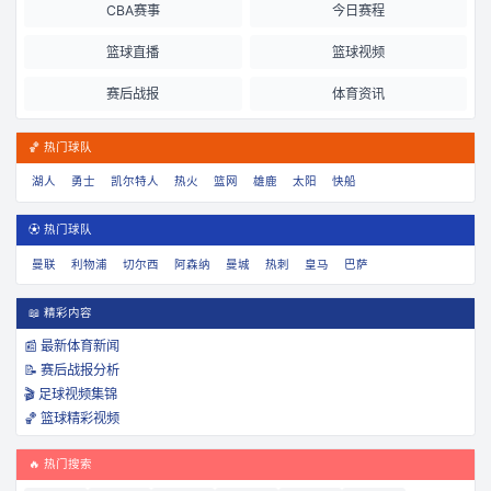
CBA赛事
今日赛程
篮球直播
篮球视频
赛后战报
体育资讯
🏀 热门球队
湖人
勇士
凯尔特人
热火
篮网
雄鹿
太阳
快船
⚽ 热门球队
曼联
利物浦
切尔西
阿森纳
曼城
热刺
皇马
巴萨
📖 精彩内容
📰 最新体育新闻
📝 赛后战报分析
🎬 足球视频集锦
🏀 篮球精彩视频
🔥 热门搜索