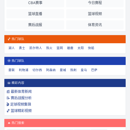
CBA赛事
今日赛程
篮球直播
篮球视频
赛后战报
体育资讯
🏀 热门球队
湖人
勇士
凯尔特人
热火
篮网
雄鹿
太阳
快船
⚽ 热门球队
曼联
利物浦
切尔西
阿森纳
曼城
热刺
皇马
巴萨
📖 精彩内容
📰 最新体育新闻
📝 赛后战报分析
🎬 足球视频集锦
🏀 篮球精彩视频
🔥 热门搜索