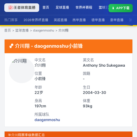
首页
足球直播
世界杯赛程
篮球直播
联赛积分
📱
APP下载
热门赛事
2026世界杯直播
英超直播
西甲直播
德甲直播
意甲直播
法甲
首页
>
篮球直播
>
daogenmoshu
>
介川翔
🏀
介川翔
-
daogenmoshu
小前锋
中文名
英文名
介川翔
Anthony Sho Sukegawa
位置
国籍
小前锋
-
年龄
生日
22岁
2004-03-30
身高
体重
197cm
93kg
所属球队
daogenmoshu
🎯
介川翔赛季级数据汇总