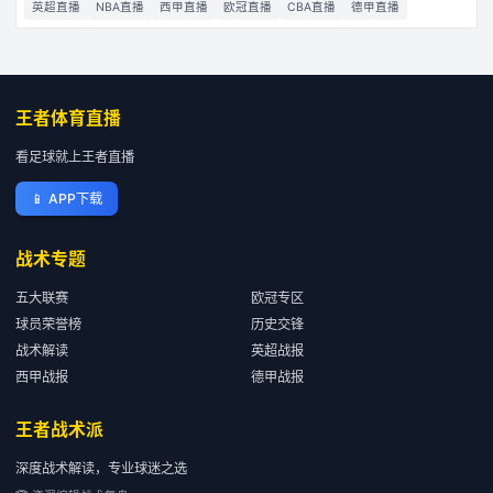
英超直播
NBA直播
西甲直播
欧冠直播
CBA直播
德甲直播
王者体育直播
看足球就上王者直播
📱
APP下载
战术专题
五大联赛
欧冠专区
球员荣誉榜
历史交锋
战术解读
英超战报
西甲战报
德甲战报
王者战术派
深度战术解读，专业球迷之选