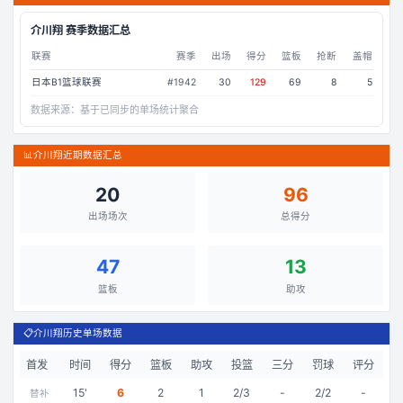
介川翔
赛季数据汇总
联赛
赛季
出场
得分
篮板
抢断
盖帽
日本B1篮球联赛
#
1942
30
129
69
8
5
数据来源：
基于已同步的单场统计聚合
📊
介川翔近期数据汇总
20
96
出场场次
总得分
47
13
篮板
助攻
📋
介川翔历史单场数据
首发
时间
得分
篮板
助攻
投篮
三分
罚球
评分
15
'
6
2
1
2/3
-
2/2
-
替补