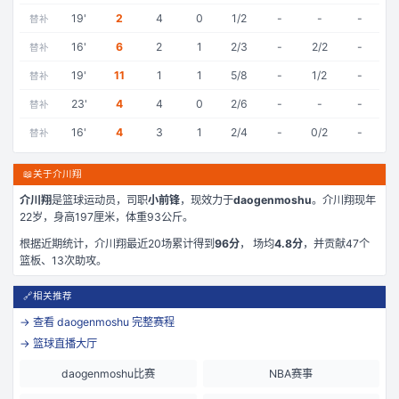
19
'
2
4
0
1/2
-
-
-
替补
16
'
6
2
1
2/3
-
2/2
-
替补
19
'
11
1
1
5/8
-
1/2
-
替补
23
'
4
4
0
2/6
-
-
-
替补
16
'
4
3
1
2/4
-
0/2
-
替补
📖
关于介川翔
介川翔
是
篮球运动员，司职
小前锋
，现效力于
daogenmoshu
。
介川翔现年
22岁
，身高197厘米
，体重93公斤
。
根据近期统计，
介川翔
最近
20
场累计得到
96
分
， 场均
4.8
分
，并贡献
47
个
篮板、
13
次助攻。
🔗
相关推荐
→ 查看
daogenmoshu
完整赛程
→ 篮球直播大厅
daogenmoshu比赛
NBA赛事