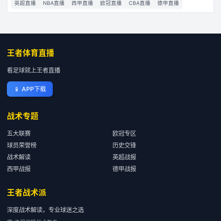
英超直播
NBA直播
西甲直播
欧冠直播
CBA直播
德甲直播
王者体育直播
看足球就上王者直播
📱
APP下载
战术专题
五大联赛
欧冠专区
球员荣誉榜
历史交锋
战术解读
英超战报
西甲战报
德甲战报
王者战术派
深度战术解读，专业球迷之选