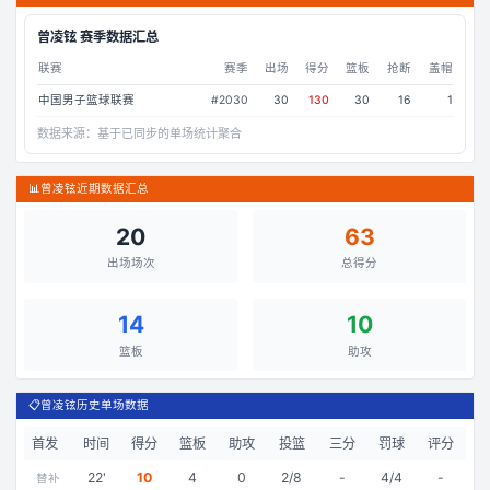
曾凌铉
赛季数据汇总
联赛
赛季
出场
得分
篮板
抢断
盖帽
中国男子篮球联赛
#
2030
30
130
30
16
1
数据来源：
基于已同步的单场统计聚合
📊
曾凌铉近期数据汇总
20
63
出场场次
总得分
14
10
篮板
助攻
📋
曾凌铉历史单场数据
首发
时间
得分
篮板
助攻
投篮
三分
罚球
评分
22
'
10
4
0
2/8
-
4/4
-
替补