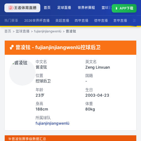
首页
足球直播
世界杯赛程
篮球直播
联赛积分
📱
APP下载
热门赛事
2026世界杯直播
英超直播
西甲直播
德甲直播
意甲直播
法甲
首页
>
篮球直播
>
fujianjinjiangwenlü
>
曾凌铉
🏀
曾凌铉
-
fujianjinjiangwenlü
控球后卫
中文名
英文名
曾凌铉
Zeng Linxuan
位置
国籍
控球后卫
-
年龄
生日
23岁
2003-04-23
身高
体重
188cm
80kg
所属球队
fujianjinjiangwenlü
🎯
曾凌铉赛季级数据汇总