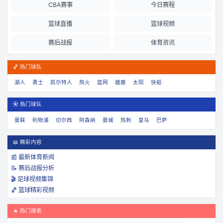
CBA赛事
今日赛程
篮球直播
篮球视频
赛后战报
体育资讯
🏀 热门球队
湖人
勇士
凯尔特人
热火
篮网
雄鹿
太阳
快船
⚽ 热门球队
曼联
利物浦
切尔西
阿森纳
曼城
热刺
皇马
巴萨
📖 精彩内容
📰 最新体育新闻
📝 赛后战报分析
🎬 足球视频集锦
🏀 篮球精彩视频
🔥 热门搜索