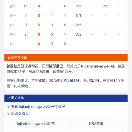
17
'
8
1
0
2/3
-
2/2
-
替补
5
'
0
1
1
0/1
-
-
-
替补
11
'
5
0
0
2/3
-
-
-
替补
8
'
0
0
1
0/2
-
-
-
替补
-
'
0
0
0
-
-
-
-
替补
📖
关于曾凌铉
曾凌铉
是
篮球运动员，司职
控球后卫
，现效力于
fujianjinjiangwenlü
。
曾凌
铉现年23岁
，身高188厘米
，体重80公斤
。
根据近期统计，
曾凌铉
最近
20
场累计得到
63
分
， 场均
3.1
分
，并贡献
14
个篮
板、
10
次助攻。
🔗
相关推荐
→ 查看
fujianjinjiangwenlü
完整赛程
→ 篮球直播大厅
fujianjinjiangwenlü比赛
NBA赛事