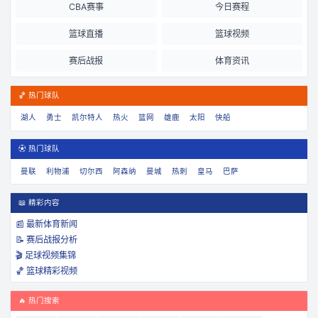
CBA赛事
今日赛程
篮球直播
篮球视频
赛后战报
体育资讯
🏀 热门球队
湖人
勇士
凯尔特人
热火
篮网
雄鹿
太阳
快船
⚽ 热门球队
曼联
利物浦
切尔西
阿森纳
曼城
热刺
皇马
巴萨
📖 精彩内容
📰 最新体育新闻
📝 赛后战报分析
🎬 足球视频集锦
🏀 篮球精彩视频
🔥 热门搜索