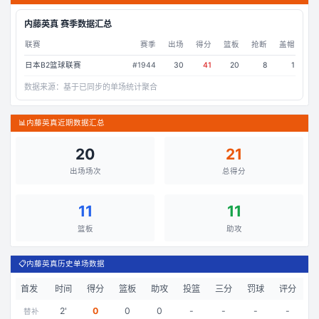
内藤英真
赛季数据汇总
联赛
赛季
出场
得分
篮板
抢断
盖帽
日本B2篮球联赛
#
1944
30
41
20
8
1
数据来源：
基于已同步的单场统计聚合
📊
内藤英真近期数据汇总
20
21
出场场次
总得分
11
11
篮板
助攻
📋
内藤英真历史单场数据
首发
时间
得分
篮板
助攻
投篮
三分
罚球
评分
2
'
0
0
0
-
-
-
-
替补