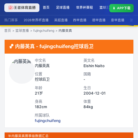
首页
足球直播
世界杯赛程
篮球直播
联赛积分
📱
APP下载
热门赛事
2026世界杯直播
英超直播
西甲直播
德甲直播
意甲直播
法甲
首页
>
篮球直播
>
fujingchuifeng
>
内藤英真
🏀
内藤英真
-
fujingchuifeng
控球后卫
中文名
英文名
内藤英真
Eishin Naito
位置
国籍
控球后卫
-
年龄
生日
21岁
2004-12-01
身高
体重
182cm
84kg
所属球队
fujingchuifeng
🎯
内藤英真赛季级数据汇总