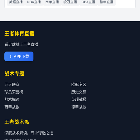
英超直播
NBA直播
西甲直播
欧冠直播
CBA直播
德甲直播
王者体育直播
看足球就上王者直播
📱
APP下载
战术专题
五大联赛
欧冠专区
球员荣誉榜
历史交锋
战术解读
英超战报
西甲战报
德甲战报
王者战术派
深度战术解读，专业球迷之选