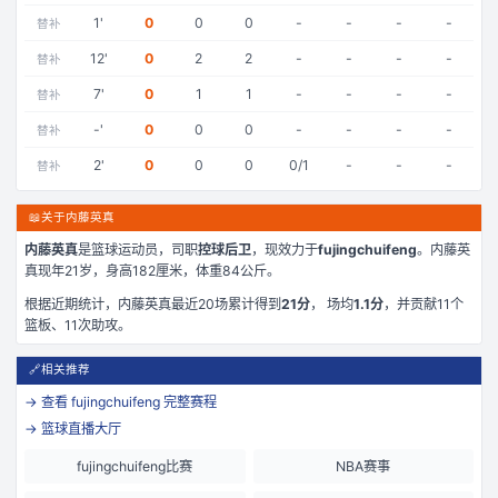
1
'
0
0
0
-
-
-
-
替补
12
'
0
2
2
-
-
-
-
替补
7
'
0
1
1
-
-
-
-
替补
-
'
0
0
0
-
-
-
-
替补
2
'
0
0
0
0/1
-
-
-
替补
📖
关于内藤英真
内藤英真
是
篮球运动员，司职
控球后卫
，现效力于
fujingchuifeng
。
内藤英
真现年21岁
，身高182厘米
，体重84公斤
。
根据近期统计，
内藤英真
最近
20
场累计得到
21
分
， 场均
1.1
分
，并贡献
11
个
篮板、
11
次助攻。
🔗
相关推荐
→ 查看
fujingchuifeng
完整赛程
→ 篮球直播大厅
fujingchuifeng比赛
NBA赛事