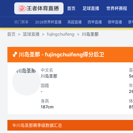
首页
足球直播
世界杯赛程
热门赛事
2026世界杯直播
英超直播
西甲直播
德甲直播
意
首页
>
篮球直播
>
fujingchuifeng
>
川岛圣那
🏀
川岛圣那
-
fujingchuifeng
得分后卫
中文名
英
川岛圣那
S
国籍
年
-
2
身高
体
187cm
8
🎯
川岛圣那赛季级数据汇总