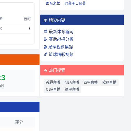
国际米兰
巴黎圣日耳曼
断
盖帽
📖 精彩内容
20
3
📰 最新体育新闻
📝 赛后战报分析
🎬 足球视频集锦
🏀 篮球精彩视频
🔥 热门搜索
23
英超直播
NBA直播
西甲直播
欧冠直播
助攻
CBA直播
德甲直播
评分