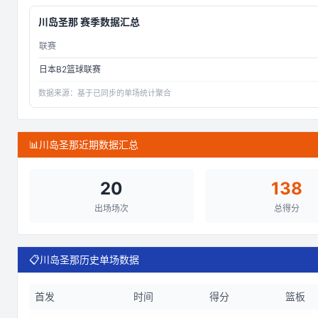
川岛圣那
赛季数据汇总
联赛
日本B2篮球联赛
数据来源：
基于已同步的单场统计聚合
📊
川岛圣那近期数据汇总
20
138
出场场次
总得分
📋
川岛圣那历史单场数据
首发
时间
得分
篮板