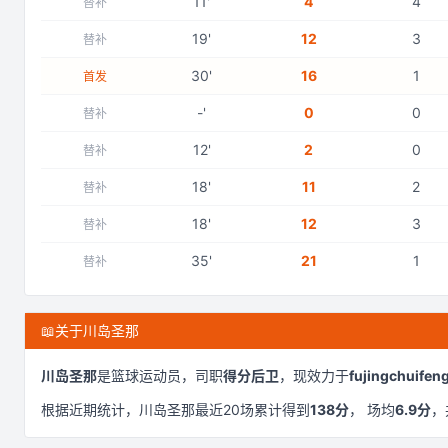
11
'
4
4
替补
19
'
12
3
替补
30
'
16
1
首发
-
'
0
0
替补
12
'
2
0
替补
18
'
11
2
替补
18
'
12
3
替补
35
'
21
1
替补
📖
关于川岛圣那
川岛圣那
是
篮球运动员，司职
得分后卫
，现效力于
fujingchuifen
根据近期统计，
川岛圣那
最近
20
场累计得到
138
分
， 场均
6.9
分
，