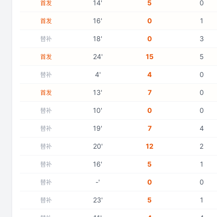
14
'
5
0
首发
16
'
0
1
首发
18
'
0
3
替补
24
'
15
5
首发
4
'
4
0
替补
13
'
7
0
首发
10
'
0
0
替补
19
'
7
4
替补
20
'
12
2
替补
16
'
5
1
替补
-
'
0
0
替补
23
'
5
1
替补