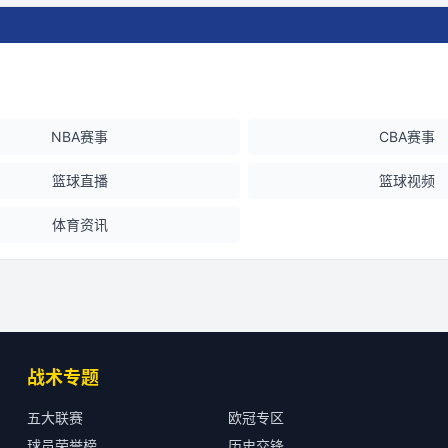
NBA赛事
CBA赛事
篮球直播
篮球视频
体育资讯
战术专题
五大联赛
欧冠专区
球员荣誉榜
历史交锋