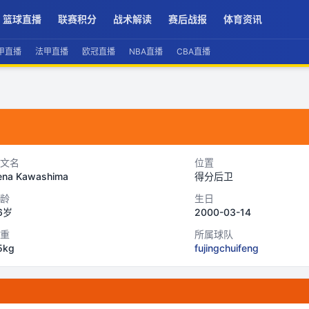
篮球直播
联赛积分
战术解读
赛后战报
体育资讯
甲直播
法甲直播
欧冠直播
NBA直播
CBA直播
文名
位置
ena Kawashima
得分后卫
龄
生日
6岁
2000-03-14
重
所属球队
5kg
fujingchuifeng