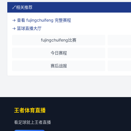
🔗
相关推荐
→ 查看
fujingchuifeng
完整赛程
→ 篮球直播大厅
fujingchuifeng比赛
今日赛程
赛后战报
王者体育直播
看足球就上王者直播