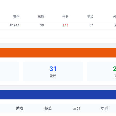
赛季
出场
得分
篮板
抢
#
1944
30
243
54
31
篮板
助攻
投篮
三分
罚球