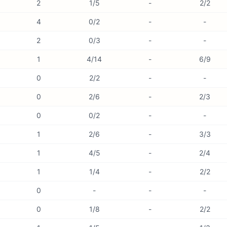
2
1/5
-
2/2
4
0/2
-
-
2
0/3
-
-
1
4/14
-
6/9
0
2/2
-
-
0
2/6
-
2/3
0
0/2
-
-
1
2/6
-
3/3
1
4/5
-
2/4
1
1/4
-
2/2
0
-
-
-
0
1/8
-
2/2