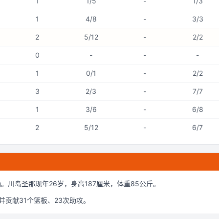
1
1/5
-
1/3
1
4/8
-
3/3
2
5/12
-
2/2
0
-
-
-
1
0/1
-
2/2
3
2/3
-
7/7
1
3/6
-
6/8
2
5/12
-
6/7
g
。
川岛圣那现年26岁
，身高187厘米
，体重85公斤
。
并贡献
31
个篮板、
23
次助攻。