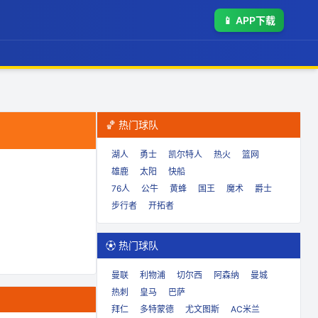
📱
APP下载
🏀 热门球队
湖人
勇士
凯尔特人
热火
篮网
雄鹿
太阳
快船
76人
公牛
黄蜂
国王
魔术
爵士
步行者
开拓者
⚽ 热门球队
曼联
利物浦
切尔西
阿森纳
曼城
热刺
皇马
巴萨
拜仁
多特蒙德
尤文图斯
AC米兰