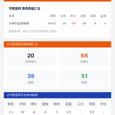
宇都直辉
赛季数据汇总
联赛
赛季
出场
得分
篮板
抢断
盖帽
日本B1篮球联赛
#
1942
29
115
54
8
0
数据来源：
基于已同步的单场统计聚合
📊
宇都直辉近期数据汇总
20
68
出场场次
总得分
39
51
篮板
助攻
📋
宇都直辉历史单场数据
首发
时间
得分
篮板
助攻
投篮
三分
罚球
评分
18
'
4
4
3
1/3
-
2/2
-
替补