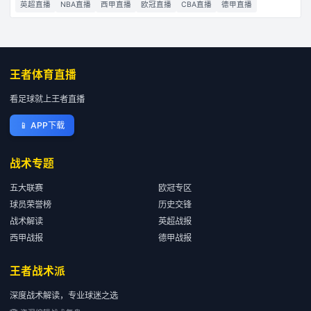
英超直播
NBA直播
西甲直播
欧冠直播
CBA直播
德甲直播
王者体育直播
看足球就上王者直播
📱
APP下载
战术专题
五大联赛
欧冠专区
球员荣誉榜
历史交锋
战术解读
英超战报
西甲战报
德甲战报
王者战术派
深度战术解读，专业球迷之选