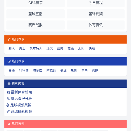
CBA赛事
今日赛程
篮球直播
篮球视频
赛后战报
体育资讯
🏀 热门球队
湖人
勇士
凯尔特人
热火
篮网
雄鹿
太阳
快船
⚽ 热门球队
曼联
利物浦
切尔西
阿森纳
曼城
热刺
皇马
巴萨
📖 精彩内容
📰 最新体育新闻
📝 赛后战报分析
🎬 足球视频集锦
🏀 篮球精彩视频
🔥 热门搜索