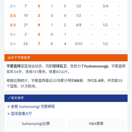
7
'
5
1
0
1/2
-
3/4
-
替补
19
'
2
0
4
1/2
-
-
-
首发
21
'
9
1
2
4/8
-
1/2
-
首发
2
'
0
0
1
-
-
-
-
替补
24
'
7
6
4
3/10
-
1/2
-
替补
📖
关于宇都直辉
宇都直辉
是
篮球运动员，司职
控球后卫
，现效力于
fushansongji
。
宇都直辉
现年34岁
，身高191厘米
，体重80公斤
。
根据近期统计，
宇都直辉
最近
20
场累计得到
68
分
， 场均
3.4
分
，并贡献
39
个篮板、
51
次助攻。
🔗
相关推荐
→ 查看
fushansongji
完整赛程
→ 篮球直播大厅
fushansongji比赛
NBA赛事