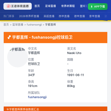
首页
足球直播
世界杯赛程
篮球直播
联赛积分
📱
APP下载
热门赛事
2026世界杯直播
英超直播
西甲直播
德甲直播
意甲直播
法甲
首页
>
篮球直播
>
fushansongji
>
宇都直辉
🏀
宇都直辉
-
fushansongji
控球后卫
中文名
英文名
宇都直辉
Naoki Uto
位置
国籍
控球后卫
-
年龄
生日
34岁
1991-06-11
身高
体重
191cm
80kg
所属球队
fushansongji
🎯
宇都直辉赛季级数据汇总