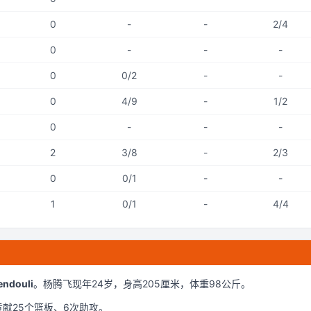
0
-
-
2/4
0
-
-
-
0
0/2
-
-
0
4/9
-
1/2
0
-
-
-
2
3/8
-
2/3
0
0/1
-
-
1
0/1
-
4/4
endouli
。
杨腾飞现年24岁
，身高205厘米
，体重98公斤
。
贡献
25
个篮板、
6
次助攻。