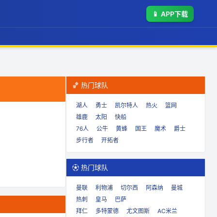
📱
APP下载
🏀 热门球队
湖人
勇士
凯尔特人
热火
篮网
雄鹿
太阳
快船
76人
公牛
黄蜂
国王
魔术
爵士
步行者
开拓者
⚽ 热门球队
曼联
利物浦
切尔西
阿森纳
曼城
热刺
皇马
巴萨
拜仁
多特蒙德
尤文图斯
AC米兰