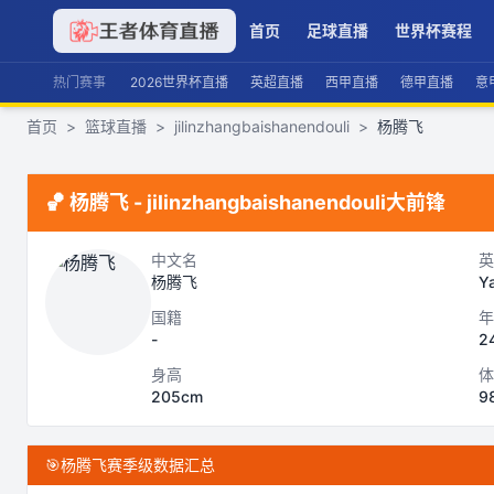
首页
足球直播
世界杯赛程
热门赛事
2026世界杯直播
英超直播
西甲直播
德甲直播
意
首页
>
篮球直播
>
jilinzhangbaishanendouli
>
杨腾飞
🏀
杨腾飞
-
jilinzhangbaishanendouli
大前锋
中文名
英
杨腾飞
Y
国籍
年
-
2
身高
体
205cm
9
🎯
杨腾飞赛季级数据汇总