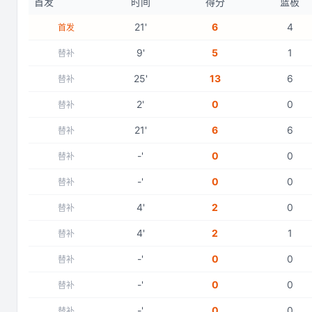
首发
时间
得分
篮板
21
'
6
4
首发
9
'
5
1
替补
25
'
13
6
替补
2
'
0
0
替补
21
'
6
6
替补
-
'
0
0
替补
-
'
0
0
替补
4
'
2
0
替补
4
'
2
1
替补
-
'
0
0
替补
-
'
0
0
替补
-
'
0
0
替补