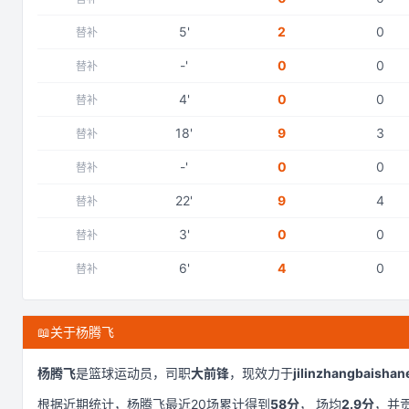
5
'
2
0
替补
-
'
0
0
替补
4
'
0
0
替补
18
'
9
3
替补
-
'
0
0
替补
22
'
9
4
替补
3
'
0
0
替补
6
'
4
0
替补
📖
关于杨腾飞
杨腾飞
是
篮球运动员，司职
大前锋
，现效力于
jilinzhangbaishan
根据近期统计，
杨腾飞
最近
20
场累计得到
58
分
， 场均
2.9
分
，并