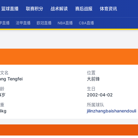
篮球直播
联赛积分
战术解读
赛后战报
体育资讯
甲直播
法甲直播
欧冠直播
NBA直播
CBA直播
文名
位置
ang Tengfei
大前锋
龄
生日
4岁
2002-04-02
重
所属球队
8kg
jilinzhangbaishanendouli