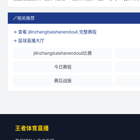
🔗
相关推荐
→ 查看
jilinzhangbaishanendouli
完整赛程
→ 篮球直播大厅
jilinzhangbaishanendouli比赛
今日赛程
赛后战报
王者体育直播