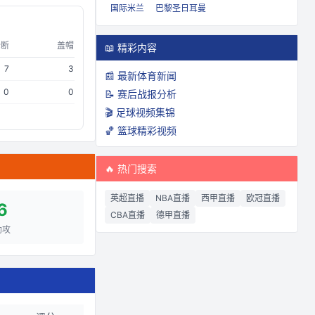
国际米兰
巴黎圣日耳曼
抢断
盖帽
📖 精彩内容
7
3
📰 最新体育新闻
0
0
📝 赛后战报分析
🎬 足球视频集锦
🏀 篮球精彩视频
🔥 热门搜索
英超直播
NBA直播
西甲直播
欧冠直播
6
CBA直播
德甲直播
助攻