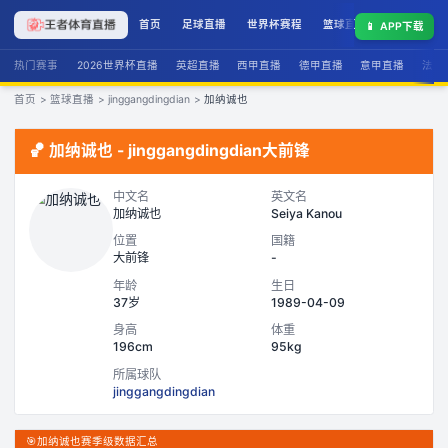
首页
足球直播
世界杯赛程
篮球直播
联赛积分
📱
APP下载
热门赛事
2026世界杯直播
英超直播
西甲直播
德甲直播
意甲直播
法甲
首页
>
篮球直播
>
jinggangdingdian
>
加纳诚也
🏀
加纳诚也
-
jinggangdingdian
大前锋
中文名
英文名
加纳诚也
Seiya Kanou
位置
国籍
大前锋
-
年龄
生日
37岁
1989-04-09
身高
体重
196cm
95kg
所属球队
jinggangdingdian
🎯
加纳诚也赛季级数据汇总