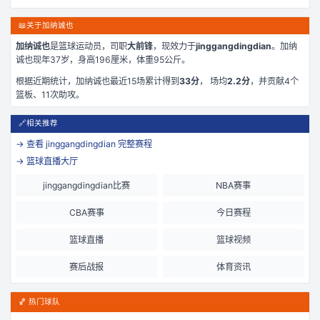
📖
关于加纳诚也
加纳诚也
是
篮球运动员，司职
大前锋
，现效力于
jinggangdingdian
。
加纳
诚也现年37岁
，身高196厘米
，体重95公斤
。
根据近期统计，
加纳诚也
最近
15
场累计得到
33
分
， 场均
2.2
分
，并贡献
4
个
篮板、
11
次助攻。
🔗
相关推荐
→ 查看
jinggangdingdian
完整赛程
→ 篮球直播大厅
jinggangdingdian比赛
NBA赛事
CBA赛事
今日赛程
篮球直播
篮球视频
赛后战报
体育资讯
🏀 热门球队