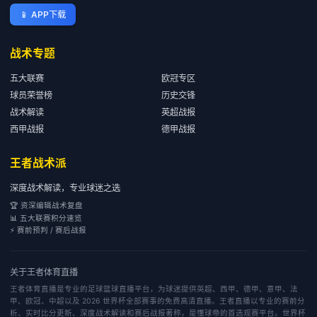
📱
APP下载
战术专题
五大联赛
欧冠专区
球员荣誉榜
历史交锋
战术解读
英超战报
西甲战报
德甲战报
王者战术派
深度战术解读，专业球迷之选
🏆 资深编辑战术复盘
📊 五大联赛积分速览
⚡ 赛前预判 / 赛后战报
关于
王者体育直播
王者体育直播是专业的足球篮球直播平台，为球迷提供英超、西甲、德甲、意甲、法
甲、欧冠、中超以及 2026 世界杯全部赛事的免费高清直播。王者直播以专业的赛前分
析、实时比分更新、深度战术解读和赛后战报著称，是懂球帝的首选观赛平台。世界杯