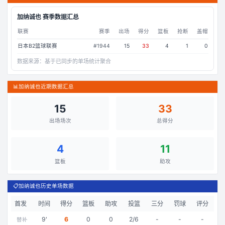
加纳诚也
赛季数据汇总
联赛
赛季
出场
得分
篮板
抢断
盖帽
日本B2篮球联赛
#
1944
15
33
4
1
0
数据来源：
基于已同步的单场统计聚合
📊
加纳诚也近期数据汇总
15
33
出场场次
总得分
4
11
篮板
助攻
📋
加纳诚也历史单场数据
首发
时间
得分
篮板
助攻
投篮
三分
罚球
评分
9
'
6
0
0
2/6
-
-
-
替补