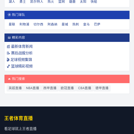
湖人
勇士
凯尔特人
热火
篮网
雄鹿
太阳
快船
⚽ 热门球队
曼联
利物浦
切尔西
阿森纳
曼城
热刺
皇马
巴萨
📖 精彩内容
📰 最新体育新闻
📝 赛后战报分析
🎬 足球视频集锦
🏀 篮球精彩视频
🔥 热门搜索
英超直播
NBA直播
西甲直播
欧冠直播
CBA直播
德甲直播
王者体育直播
看足球就上王者直播