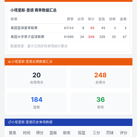
小塔里斯·里德
赛季数据汇总
联赛
赛季
出场
得分
篮板
抢断
盖帽
美国篮球夏季联赛
#
2134
8
45
45
2
3
美国大学男子篮球联赛
#
1989
24
356
229
20
47
数据来源：
基于已同步的单场统计聚合
📊
小塔里斯·里德近期数据汇总
20
248
出场场次
总得分
184
36
篮板
助攻
📋
小塔里斯·里德历史单场数据
首发
时间
得分
篮板
助攻
投篮
三分
罚球
评分