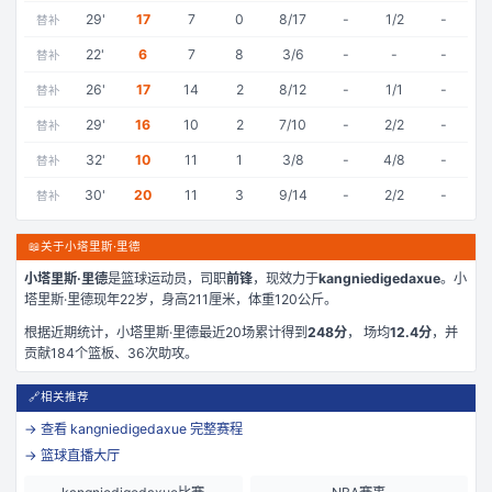
29
'
17
7
0
8/17
-
1/2
-
替补
22
'
6
7
8
3/6
-
-
-
替补
26
'
17
14
2
8/12
-
1/1
-
替补
29
'
16
10
2
7/10
-
2/2
-
替补
32
'
10
11
1
3/8
-
4/8
-
替补
30
'
20
11
3
9/14
-
2/2
-
替补
📖
关于小塔里斯·里德
小塔里斯·里德
是
篮球运动员，司职
前锋
，现效力于
kangniedigedaxue
。
小
塔里斯·里德现年22岁
，身高211厘米
，体重120公斤
。
根据近期统计，
小塔里斯·里德
最近
20
场累计得到
248
分
， 场均
12.4
分
，并
贡献
184
个篮板、
36
次助攻。
🔗
相关推荐
→ 查看
kangniedigedaxue
完整赛程
→ 篮球直播大厅