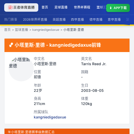
首页
足球直播
世界杯赛程
篮球直播
联赛积分
📱
APP下载
热门赛事
2026世界杯直播
英超直播
西甲直播
德甲直播
意甲直播
法甲
首页
>
篮球直播
>
kangniedigedaxue
>
小塔里斯·里德
🏀
小塔里斯·里德
-
kangniedigedaxue
前锋
中文名
英文名
小塔里斯·里德
Tarris Reed Jr.
位置
国籍
前锋
-
年龄
生日
22岁
2003-08-05
身高
体重
211cm
120kg
所属球队
kangniedigedaxue
🎯
小塔里斯·里德赛季级数据汇总