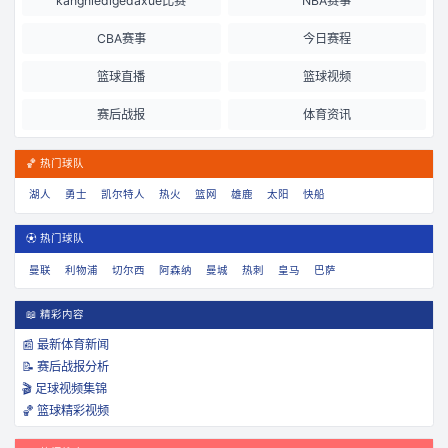
kangniedigedaxue比赛
NBA赛事
CBA赛事
今日赛程
篮球直播
篮球视频
赛后战报
体育资讯
🏀 热门球队
湖人
勇士
凯尔特人
热火
篮网
雄鹿
太阳
快船
⚽ 热门球队
曼联
利物浦
切尔西
阿森纳
曼城
热刺
皇马
巴萨
📖 精彩内容
📰 最新体育新闻
📝 赛后战报分析
🎬 足球视频集锦
🏀 篮球精彩视频