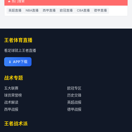
🔥 热门搜索
英超直播
NBA直播
西甲直播
欧冠直播
CBA直播
德甲直播
王者体育直播
看足球就上王者直播
📱
APP下载
战术专题
五大联赛
欧冠专区
球员荣誉榜
历史交锋
战术解读
英超战报
西甲战报
德甲战报
王者战术派