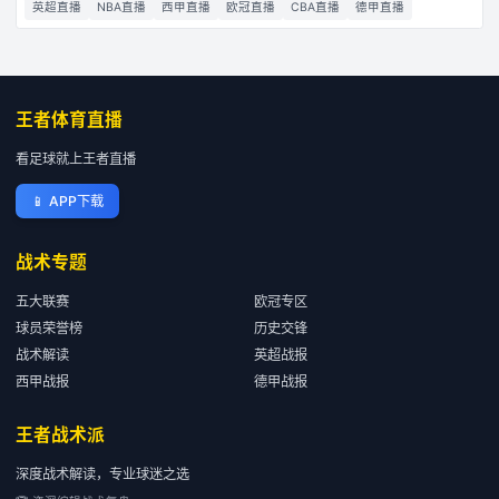
英超直播
NBA直播
西甲直播
欧冠直播
CBA直播
德甲直播
王者体育直播
看足球就上王者直播
📱
APP下载
战术专题
五大联赛
欧冠专区
球员荣誉榜
历史交锋
战术解读
英超战报
西甲战报
德甲战报
王者战术派
深度战术解读，专业球迷之选