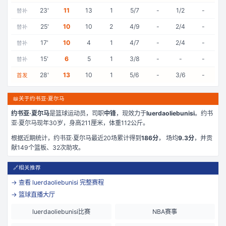
23
'
11
13
1
5/7
-
1/2
-
替补
25
'
10
10
2
4/9
-
2/4
-
替补
17
'
10
4
1
4/7
-
2/4
-
替补
15
'
6
5
1
3/8
-
-
-
替补
28
'
13
10
1
5/6
-
3/6
-
首发
📖
关于约书亚·夏尔马
约书亚·夏尔马
是
篮球运动员，司职
中锋
，现效力于
luerdaoliebunisi
。
约书
亚·夏尔马现年30岁
，身高211厘米
，体重112公斤
。
根据近期统计，
约书亚·夏尔马
最近
20
场累计得到
186
分
， 场均
9.3
分
，并贡
献
149
个篮板、
32
次助攻。
🔗
相关推荐
→ 查看
luerdaoliebunisi
完整赛程
→ 篮球直播大厅
luerdaoliebunisi比赛
NBA赛事