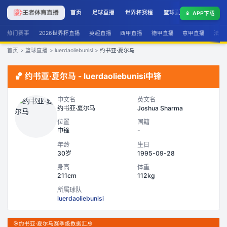
首页
足球直播
世界杯赛程
篮球直播
联赛积分
📱
APP下载
热门赛事
2026世界杯直播
英超直播
西甲直播
德甲直播
意甲直播
法甲
首页
>
篮球直播
>
luerdaoliebunisi
>
约书亚·夏尔马
🏀
约书亚·夏尔马
-
luerdaoliebunisi
中锋
中文名
英文名
约书亚·夏尔马
Joshua Sharma
位置
国籍
中锋
-
年龄
生日
30岁
1995-09-28
身高
体重
211cm
112kg
所属球队
luerdaoliebunisi
🎯
约书亚·夏尔马赛季级数据汇总