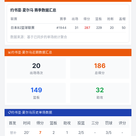
约书亚·夏尔马
赛季数据汇总
联赛
赛季
出场
得分
篮板
抢断
盖帽
日本B2篮球联赛
#
1944
31
287
229
20
50
数据来源：
基于已同步的单场统计聚合
📊
约书亚·夏尔马近期数据汇总
20
186
出场场次
总得分
149
32
篮板
助攻
📋
约书亚·夏尔马历史单场数据
首发
时间
得分
篮板
助攻
投篮
三分
罚球
评分
20
'
7
2
1
2/5
-
3/5
-
替补