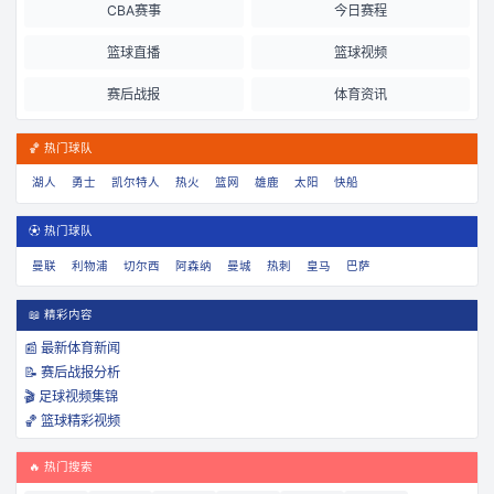
CBA赛事
今日赛程
篮球直播
篮球视频
赛后战报
体育资讯
🏀 热门球队
湖人
勇士
凯尔特人
热火
篮网
雄鹿
太阳
快船
⚽ 热门球队
曼联
利物浦
切尔西
阿森纳
曼城
热刺
皇马
巴萨
📖 精彩内容
📰 最新体育新闻
📝 赛后战报分析
🎬 足球视频集锦
🏀 篮球精彩视频
🔥 热门搜索