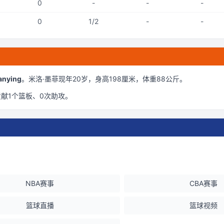
0
-
-
-
0
1/2
-
-
nying
。
米洛·墨菲现年20岁
，身高198厘米
，体重88公斤
。
贡献
1
个篮板、
0
次助攻。
NBA赛事
CBA赛事
篮球直播
篮球视频