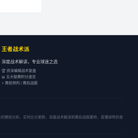
王者战术派
深度战术解读，专业球迷之选
🏆 资深编辑战术复盘
📊 五大联赛积分速览
⚡ 赛前预判 / 赛后战报
专业的赛前分析、实时比分更新、深度战术解读和赛后战报著称，是懂球帝的首