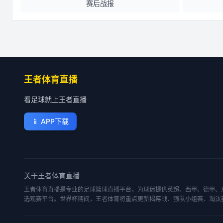
赛后战报
王者体育直播
看足球就上王者直播
📱
APP下载
关于
王者体育直播
王者体育直播是专业的足球篮球直播平台，为球迷提供英超、西甲、德甲、意
选观赛平台。世界杯期间，王者体育将重点更新揭幕战、强队小组赛、淘汰