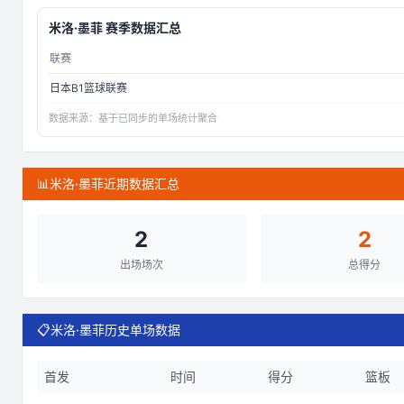
米洛·墨菲
赛季数据汇总
联赛
日本B1篮球联赛
数据来源：
基于已同步的单场统计聚合
📊
米洛·墨菲近期数据汇总
2
2
出场场次
总得分
📋
米洛·墨菲历史单场数据
首发
时间
得分
篮板