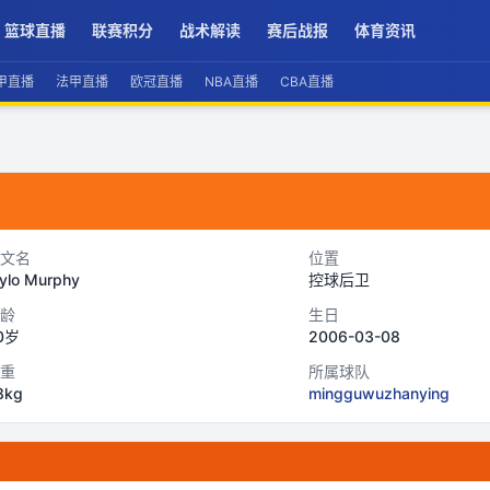
篮球直播
联赛积分
战术解读
赛后战报
体育资讯
甲直播
法甲直播
欧冠直播
NBA直播
CBA直播
文名
位置
ylo Murphy
控球后卫
龄
生日
0岁
2006-03-08
重
所属球队
8kg
mingguwuzhanying