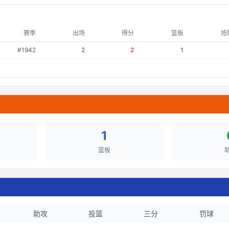
赛季
出场
得分
篮板
抢
#
1942
2
2
1
1
篮板
助攻
投篮
三分
罚球