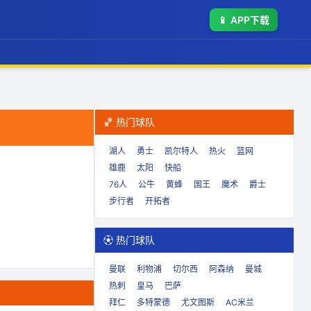
📱
APP下载
🏀 热门球队
湖人
勇士
凯尔特人
热火
篮网
雄鹿
太阳
快船
76人
公牛
黄蜂
国王
魔术
爵士
步行者
开拓者
⚽ 热门球队
曼联
利物浦
切尔西
阿森纳
曼城
热刺
皇马
巴萨
拜仁
多特蒙德
尤文图斯
AC米兰