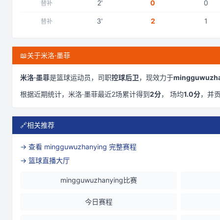
2
'
0
0
替补
3
'
2
1
替补
📖
关于米洛·墨菲
米洛·墨菲
是
篮球运动员，司职
控球后卫
，现效力于
mingguwuzha
根据近期统计，
米洛·墨菲
最近
2
场累计得到
2
分
， 场均
1.0
分
，并
🔗
相关推荐
→ 查看
mingguwuzhanying
完整赛程
→ 篮球直播大厅
mingguwuzhanying比赛
今日赛程