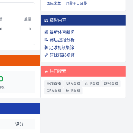
国际米兰
巴黎圣日耳曼
断
盖帽
📖 精彩内容
0
0
📰 最新体育新闻
📝 赛后战报分析
🎬 足球视频集锦
🏀 篮球精彩视频
🔥 热门搜索
0
英超直播
NBA直播
西甲直播
欧冠直播
助攻
CBA直播
德甲直播
评分