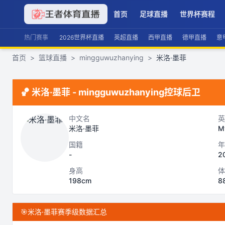
首页
足球直播
世界杯赛程
热门赛事
2026世界杯直播
英超直播
西甲直播
德甲直播
意
首页
>
篮球直播
>
mingguwuzhanying
>
米洛·墨菲
🏀
米洛·墨菲
-
mingguwuzhanying
控球后卫
中文名
英
米洛·墨菲
M
国籍
年
-
2
身高
体
198cm
8
🎯
米洛·墨菲赛季级数据汇总