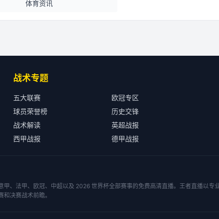
体育资讯
战术专题
五大联赛
欧冠专区
球员荣誉榜
历史交锋
战术解读
英超战报
西甲战报
德甲战报
甲、法甲、欧冠、中超以及 2026 世界杯全部赛事的免费高清直播。王者直播以
赛和决赛战术前瞻。