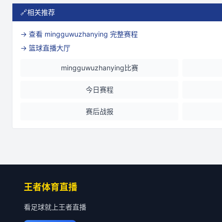
🔗
相关推荐
→ 查看
mingguwuzhanying
完整赛程
→ 篮球直播大厅
mingguwuzhanying比赛
今日赛程
赛后战报
王者体育直播
看足球就上王者直播