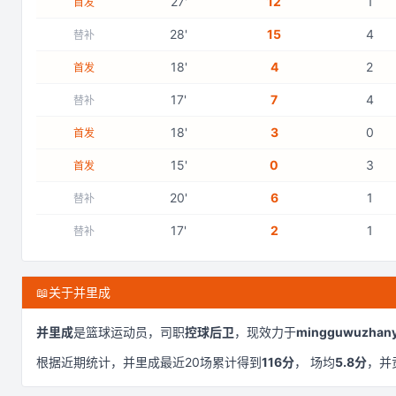
27
'
12
1
首发
28
'
15
4
替补
18
'
4
2
首发
17
'
7
4
替补
18
'
3
0
首发
15
'
0
3
首发
20
'
6
1
替补
17
'
2
1
替补
📖
关于并里成
并里成
是
篮球运动员，司职
控球后卫
，现效力于
mingguwuzhany
根据近期统计，
并里成
最近
20
场累计得到
116
分
， 场均
5.8
分
，并