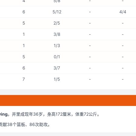
4
5/8
-
-
6
5/12
-
4/4
5
2/5
-
-
1
3/8
-
-
1
1/3
-
-
5
0/1
-
-
6
3/7
-
-
7
1/5
-
-
ing
。
并里成现年36岁
，身高172厘米
，体重72公斤
。
贡献
38
个篮板、
86
次助攻。