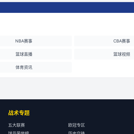
NBA赛事
CBA赛事
篮球直播
篮球视频
体育资讯
战术专题
五大联赛
欧冠专区
球员荣誉榜
历史交锋