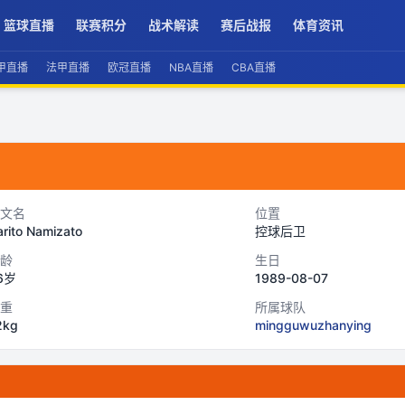
篮球直播
联赛积分
战术解读
赛后战报
体育资讯
甲直播
法甲直播
欧冠直播
NBA直播
CBA直播
文名
位置
rito Namizato
控球后卫
龄
生日
6岁
1989-08-07
重
所属球队
2kg
mingguwuzhanying