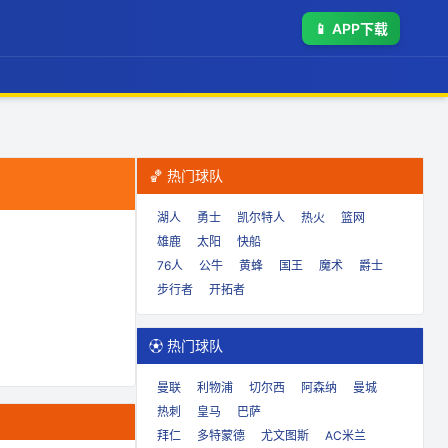
📱
APP下载
🏀 热门球队
湖人
勇士
凯尔特人
热火
篮网
雄鹿
太阳
快船
76人
公牛
黄蜂
国王
魔术
爵士
步行者
开拓者
⚽ 热门球队
曼联
利物浦
切尔西
阿森纳
曼城
热刺
皇马
巴萨
拜仁
多特蒙德
尤文图斯
AC米兰