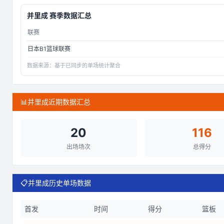
并里成
赛季数据汇总
联赛
日本B1篮球联赛
数据来源：
基于已同步的单场统计聚合
📊
并里成近期数据汇总
20
116
出场场次
总得分
📋
并里成历史单场数据
首发
时间
得分
篮板