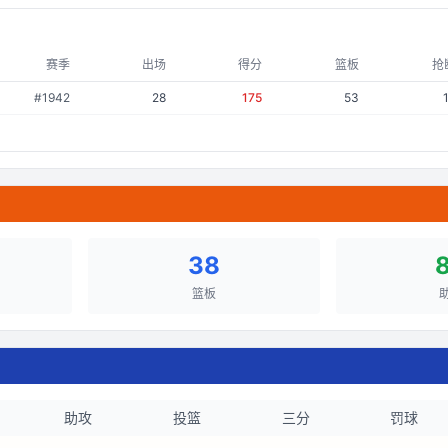
赛季
出场
得分
篮板
抢
#
1942
28
175
53
38
篮板
助攻
投篮
三分
罚球