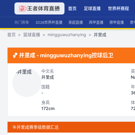
首页
足球直播
世界杯赛程
热门赛事
2026世界杯直播
英超直播
西甲直播
德甲直播
意
首页
>
篮球直播
>
mingguwuzhanying
>
并里成
🏀
并里成
-
mingguwuzhanying
控球后卫
中文名
英
并里成
Na
国籍
年
-
3
身高
体
172cm
7
🎯
并里成赛季级数据汇总