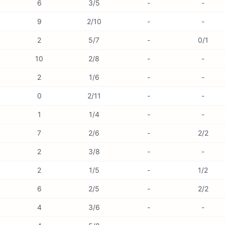
6
3/5
-
-
9
2/10
-
-
2
5/7
-
0/1
10
2/8
-
-
2
1/6
-
-
0
2/11
-
-
1
1/4
-
-
7
2/6
-
2/2
2
3/8
-
-
2
1/5
-
1/2
6
2/5
-
2/2
4
3/6
-
-