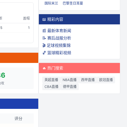
国际米兰
巴黎圣日耳曼
断
盖帽
📖 精彩内容
15
1
📰 最新体育新闻
📝 赛后战报分析
🎬 足球视频集锦
🏀 篮球精彩视频
🔥 热门搜索
86
英超直播
NBA直播
西甲直播
欧冠直播
助攻
CBA直播
德甲直播
评分