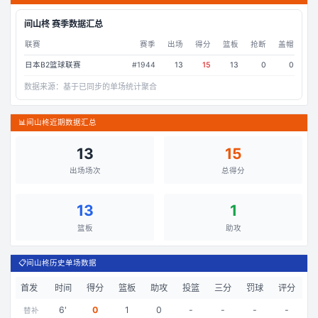
间山柊
赛季数据汇总
联赛
赛季
出场
得分
篮板
抢断
盖帽
日本B2篮球联赛
#
1944
13
15
13
0
0
数据来源：
基于已同步的单场统计聚合
📊
间山柊近期数据汇总
13
15
出场场次
总得分
13
1
篮板
助攻
📋
间山柊历史单场数据
首发
时间
得分
篮板
助攻
投篮
三分
罚球
评分
6
'
0
1
0
-
-
-
-
替补