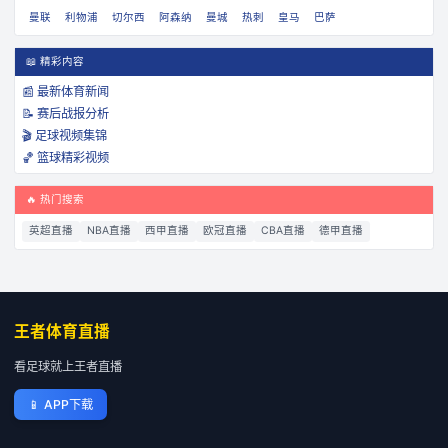
曼联
利物浦
切尔西
阿森纳
曼城
热刺
皇马
巴萨
📖 精彩内容
📰 最新体育新闻
📝 赛后战报分析
🎬 足球视频集锦
🏀 篮球精彩视频
🔥 热门搜索
英超直播
NBA直播
西甲直播
欧冠直播
CBA直播
德甲直播
王者体育直播
看足球就上王者直播
📱
APP下载