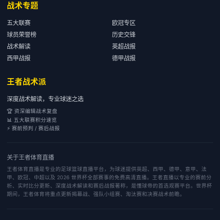
战术专题
五大联赛
欧冠专区
球员荣誉榜
历史交锋
战术解读
英超战报
西甲战报
德甲战报
王者战术派
深度战术解读，专业球迷之选
🏆 资深编辑战术复盘
📊 五大联赛积分速览
⚡ 赛前预判 / 赛后战报
关于
王者体育直播
王者体育直播是专业的足球篮球直播平台，为球迷提供英超、西甲、德甲、意甲、法
甲、欧冠、中超以及 2026 世界杯全部赛事的免费高清直播。王者直播以专业的赛前分
析、实时比分更新、深度战术解读和赛后战报著称，是懂球帝的首选观赛平台。世界杯
期间，王者体育将重点更新揭幕战、强队小组赛、淘汰赛和决赛战术前瞻。