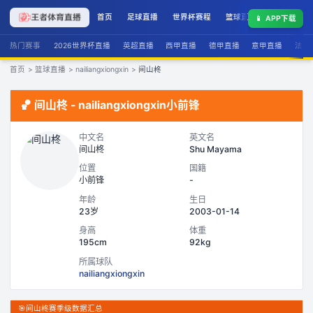
首页
足球直播
世界杯赛程
篮球直播
联赛积分
📱
APP下载
热门赛事
2026世界杯直播
英超直播
西甲直播
德甲直播
意甲直播
法甲
首页
>
篮球直播
>
nailiangxiongxin
>
间山柊
🏀
间山柊
-
nailiangxiongxin
小前锋
中文名
英文名
间山柊
Shu Mayama
位置
国籍
小前锋
-
年龄
生日
23岁
2003-01-14
身高
体重
195cm
92kg
所属球队
nailiangxiongxin
🎯
间山柊赛季级数据汇总