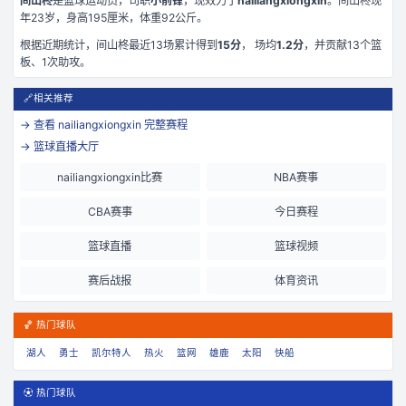
间山柊
是
篮球运动员，司职
小前锋
，现效力于
nailiangxiongxin
。
间山柊现
年23岁
，身高195厘米
，体重92公斤
。
根据近期统计，
间山柊
最近
13
场累计得到
15
分
， 场均
1.2
分
，并贡献
13
个篮
板、
1
次助攻。
🔗
相关推荐
→ 查看
nailiangxiongxin
完整赛程
→ 篮球直播大厅
nailiangxiongxin比赛
NBA赛事
CBA赛事
今日赛程
篮球直播
篮球视频
赛后战报
体育资讯
🏀 热门球队
湖人
勇士
凯尔特人
热火
篮网
雄鹿
太阳
快船
⚽ 热门球队