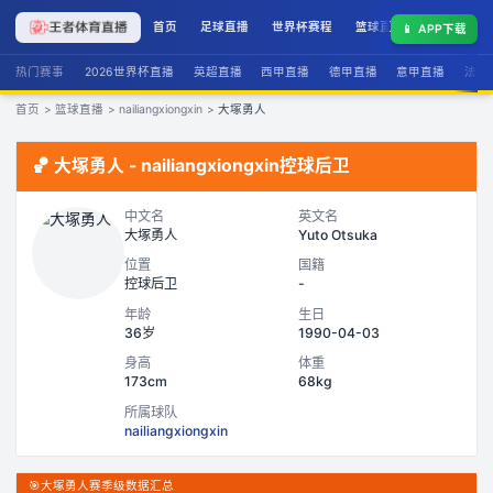
首页
足球直播
世界杯赛程
篮球直播
联赛积分
📱
APP下载
热门赛事
2026世界杯直播
英超直播
西甲直播
德甲直播
意甲直播
法甲
首页
>
篮球直播
>
nailiangxiongxin
>
大塚勇人
🏀
大塚勇人
-
nailiangxiongxin
控球后卫
中文名
英文名
大塚勇人
Yuto Otsuka
位置
国籍
控球后卫
-
年龄
生日
36岁
1990-04-03
身高
体重
173cm
68kg
所属球队
nailiangxiongxin
🎯
大塚勇人赛季级数据汇总