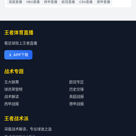
英超直播
NBA直播
西甲直播
欧冠直播
CBA直播
德甲直播
王者体育直播
看足球就上王者直播
📱
APP下载
战术专题
五大联赛
欧冠专区
球员荣誉榜
历史交锋
战术解读
英超战报
西甲战报
德甲战报
王者战术派
深度战术解读，专业球迷之选