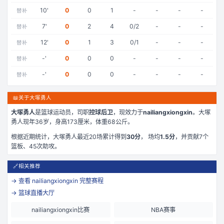
10
'
0
0
1
-
-
-
-
替补
7
'
0
2
4
0/2
-
-
-
替补
12
'
0
1
3
0/1
-
-
-
替补
-
'
0
0
0
-
-
-
-
替补
-
'
0
0
0
-
-
-
-
替补
📖
关于大塚勇人
大塚勇人
是
篮球运动员，司职
控球后卫
，现效力于
nailiangxiongxin
。
大塚
勇人现年36岁
，身高173厘米
，体重68公斤
。
根据近期统计，
大塚勇人
最近
20
场累计得到
30
分
， 场均
1.5
分
，并贡献
7
个
篮板、
45
次助攻。
🔗
相关推荐
→ 查看
nailiangxiongxin
完整赛程
→ 篮球直播大厅
nailiangxiongxin比赛
NBA赛事