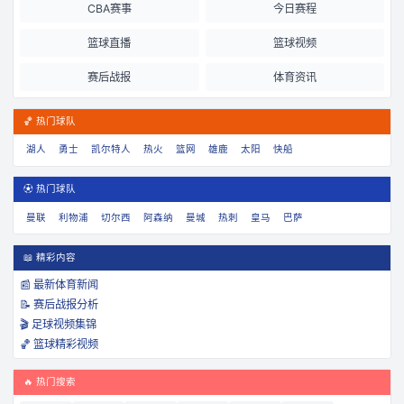
CBA赛事
今日赛程
篮球直播
篮球视频
赛后战报
体育资讯
🏀 热门球队
湖人
勇士
凯尔特人
热火
篮网
雄鹿
太阳
快船
⚽ 热门球队
曼联
利物浦
切尔西
阿森纳
曼城
热刺
皇马
巴萨
📖 精彩内容
📰 最新体育新闻
📝 赛后战报分析
🎬 足球视频集锦
🏀 篮球精彩视频
🔥 热门搜索