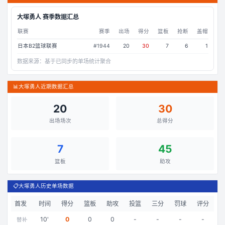
大塚勇人
赛季数据汇总
联赛
赛季
出场
得分
篮板
抢断
盖帽
日本B2篮球联赛
#
1944
20
30
7
6
1
数据来源：
基于已同步的单场统计聚合
📊
大塚勇人近期数据汇总
20
30
出场场次
总得分
7
45
篮板
助攻
📋
大塚勇人历史单场数据
首发
时间
得分
篮板
助攻
投篮
三分
罚球
评分
10
'
0
0
0
-
-
-
-
替补