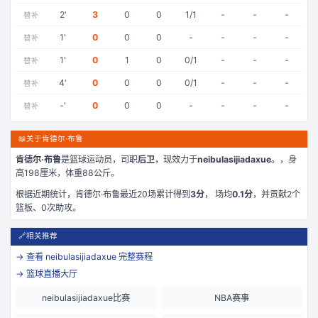
2
'
3
0
0
1/1
-
-
-
替补
1
'
0
0
0
-
-
-
-
替补
1
'
0
1
0
0/1
-
-
-
替补
4
'
0
0
0
0/1
-
-
-
替补
-
'
0
0
0
-
-
-
-
替补
📖
关于肯德尔·布鲁
肯德尔·布鲁
是
篮球运动员，司职
后卫
，现效力于
neibulasijiadaxue
。
，身
高198厘米
，体重88公斤
。
根据近期统计，
肯德尔·布鲁
最近
20
场累计得到
3
分
， 场均
0.1
分
，并贡献
2
个
篮板、
0
次助攻。
🔗
相关推荐
→ 查看
neibulasijiadaxue
完整赛程
→ 篮球直播大厅
neibulasijiadaxue比赛
NBA赛事