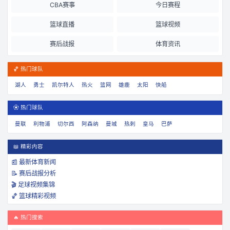
CBA赛事
今日赛程
篮球直播
篮球视频
赛后战报
体育资讯
🏀 热门球队
湖人
勇士
凯尔特人
热火
篮网
雄鹿
太阳
快船
⚽ 热门球队
曼联
利物浦
切尔西
阿森纳
曼城
热刺
皇马
巴萨
📖 精彩内容
📰 最新体育新闻
📝 赛后战报分析
🎬 足球视频集锦
🏀 篮球精彩视频
🔥 热门搜索