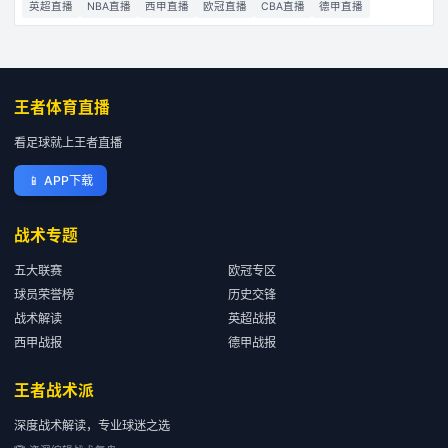
英超直播
NBA直播
西甲直播
欧冠直播
CBA直播
德甲直播
王者体育直播
看足球就上王者直播
📱
APP下载
战术专题
五大联赛
欧冠专区
球员荣誉榜
历史交锋
战术解读
英超战报
西甲战报
德甲战报
王者战术派
深度战术解读，专业球迷之选