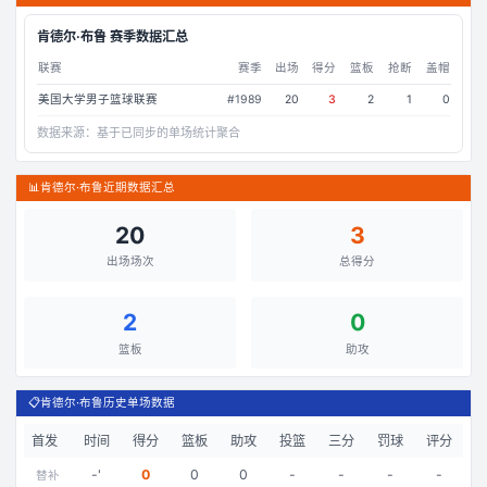
肯德尔·布鲁
赛季数据汇总
联赛
赛季
出场
得分
篮板
抢断
盖帽
美国大学男子篮球联赛
#
1989
20
3
2
1
0
数据来源：
基于已同步的单场统计聚合
📊
肯德尔·布鲁近期数据汇总
20
3
出场场次
总得分
2
0
篮板
助攻
📋
肯德尔·布鲁历史单场数据
首发
时间
得分
篮板
助攻
投篮
三分
罚球
评分
-
'
0
0
0
-
-
-
-
替补