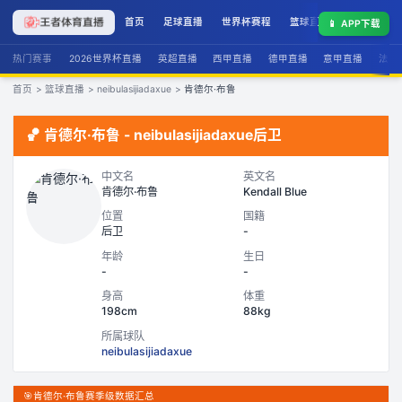
首页
足球直播
世界杯赛程
篮球直播
联赛积分
📱
APP下载
热门赛事
2026世界杯直播
英超直播
西甲直播
德甲直播
意甲直播
法甲
首页
>
篮球直播
>
neibulasijiadaxue
>
肯德尔·布鲁
🏀
肯德尔·布鲁
-
neibulasijiadaxue
后卫
中文名
英文名
肯德尔·布鲁
Kendall Blue
位置
国籍
后卫
-
年龄
生日
-
-
身高
体重
198cm
88kg
所属球队
neibulasijiadaxue
🎯
肯德尔·布鲁赛季级数据汇总