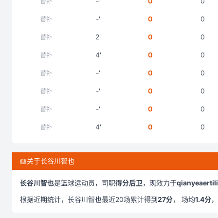
-
'
0
0
替补
-
'
0
0
替补
2
'
0
0
替补
4
'
0
0
替补
-
'
0
0
替补
-
'
0
0
替补
-
'
0
0
替补
4
'
0
0
替补
📖
关于长谷川智也
长谷川智也
是
篮球运动员，司职
得分后卫
，现效力于
qianyeaertili
根据近期统计，
长谷川智也
最近
20
场累计得到
27
分
， 场均
1.4
分
，