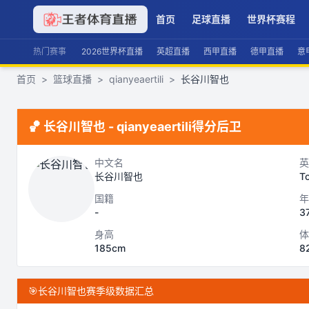
首页
足球直播
世界杯赛程
热门赛事
2026世界杯直播
英超直播
西甲直播
德甲直播
意
首页
>
篮球直播
>
qianyeaertili
>
长谷川智也
🏀
长谷川智也
-
qianyeaertili
得分后卫
中文名
英
长谷川智也
T
国籍
年
-
3
身高
体
185cm
8
🎯
长谷川智也赛季级数据汇总