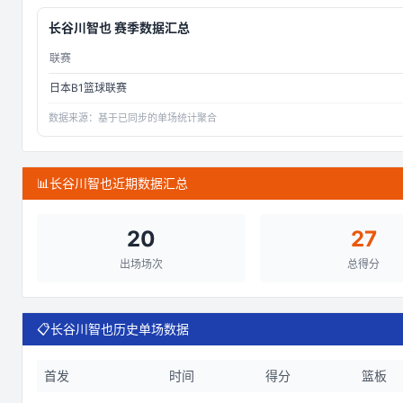
长谷川智也
赛季数据汇总
联赛
日本B1篮球联赛
数据来源：
基于已同步的单场统计聚合
📊
长谷川智也近期数据汇总
20
27
出场场次
总得分
📋
长谷川智也历史单场数据
首发
时间
得分
篮板