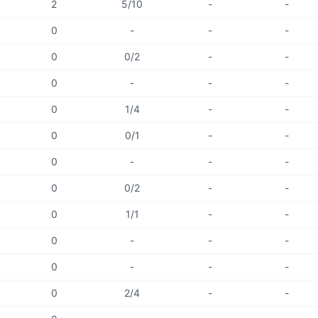
2
5/10
-
-
0
-
-
-
0
0/2
-
-
0
-
-
-
0
1/4
-
-
0
0/1
-
-
0
-
-
-
0
0/2
-
-
0
1/1
-
-
0
-
-
-
0
-
-
-
0
2/4
-
-