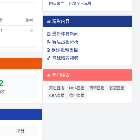
国际米兰
巴黎圣日耳曼
断
盖帽
📖 精彩内容
1
0
📰 最新体育新闻
📝 赛后战报分析
🎬 足球视频集锦
🏀 篮球精彩视频
🔥 热门搜索
2
英超直播
NBA直播
西甲直播
欧冠直播
助攻
CBA直播
德甲直播
评分