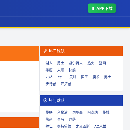
📱
APP下载
🏀 热门球队
湖人
勇士
凯尔特人
热火
篮网
雄鹿
太阳
快船
76人
公牛
黄蜂
国王
魔术
爵士
步行者
开拓者
⚽ 热门球队
曼联
利物浦
切尔西
阿森纳
曼城
热刺
皇马
巴萨
拜仁
多特蒙德
尤文图斯
AC米兰