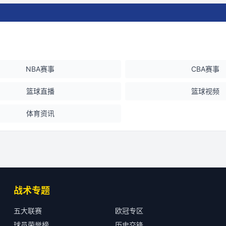
NBA赛事
CBA赛事
篮球直播
篮球视频
体育资讯
战术专题
五大联赛
欧冠专区
球员荣誉榜
历史交锋