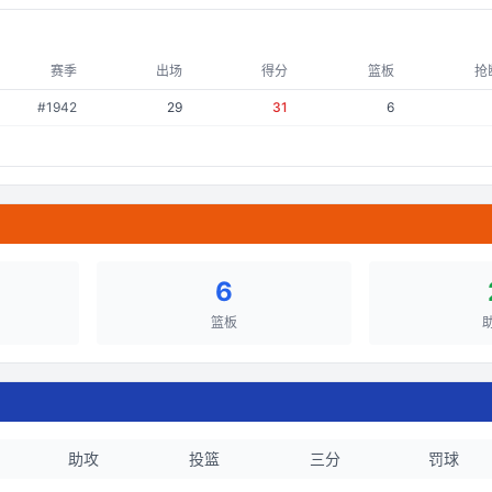
赛季
出场
得分
篮板
抢
#
1942
29
31
6
6
篮板
助攻
投篮
三分
罚球