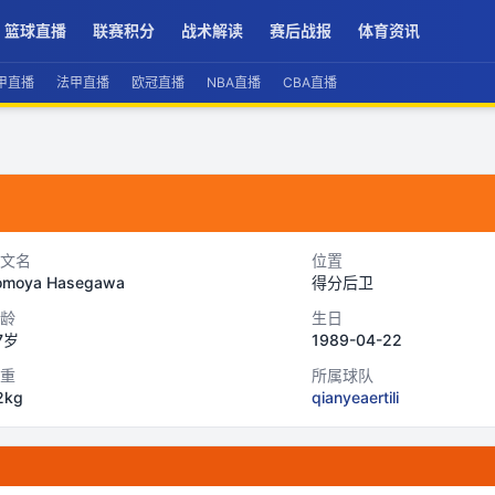
篮球直播
联赛积分
战术解读
赛后战报
体育资讯
甲直播
法甲直播
欧冠直播
NBA直播
CBA直播
文名
位置
omoya Hasegawa
得分后卫
龄
生日
7岁
1989-04-22
重
所属球队
2kg
qianyeaertili