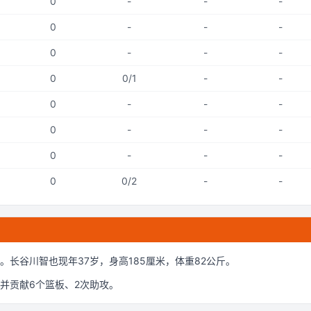
0
-
-
-
0
-
-
-
0
-
-
-
0
0/1
-
-
0
-
-
-
0
-
-
-
0
-
-
-
0
0/2
-
-
。
长谷川智也现年37岁
，身高185厘米
，体重82公斤
。
并贡献
6
个篮板、
2
次助攻。