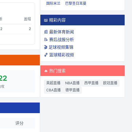
国际米兰
巴黎圣日耳曼
断
盖帽
📖 精彩内容
22
2
📰 最新体育新闻
📝 赛后战报分析
🎬 足球视频集锦
🏀 篮球精彩视频
🔥 热门搜索
22
英超直播
NBA直播
西甲直播
欧冠直播
助攻
CBA直播
德甲直播
评分