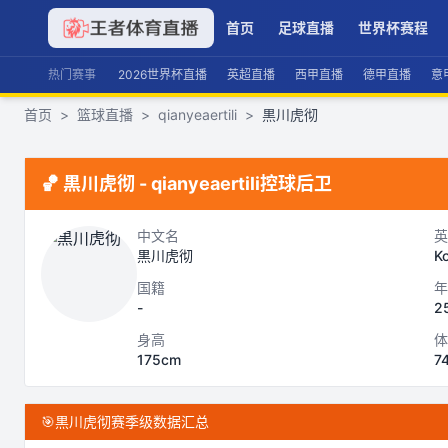
首页
足球直播
世界杯赛程
热门赛事
2026世界杯直播
英超直播
西甲直播
德甲直播
意
首页
>
篮球直播
>
qianyeaertili
>
黒川虎彻
🏀
黒川虎彻
-
qianyeaertili
控球后卫
中文名
英
黒川虎彻
K
国籍
年
-
2
身高
体
175cm
7
🎯
黒川虎彻赛季级数据汇总