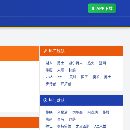
📱
APP下载
🏀 热门球队
湖人
勇士
凯尔特人
热火
篮网
雄鹿
太阳
快船
76人
公牛
黄蜂
国王
魔术
爵士
步行者
开拓者
⚽ 热门球队
曼联
利物浦
切尔西
阿森纳
曼城
热刺
皇马
巴萨
拜仁
多特蒙德
尤文图斯
AC米兰