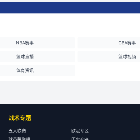
NBA赛事
CBA赛事
篮球直播
篮球视频
体育资讯
战术专题
五大联赛
欧冠专区
球员荣誉榜
历史交锋