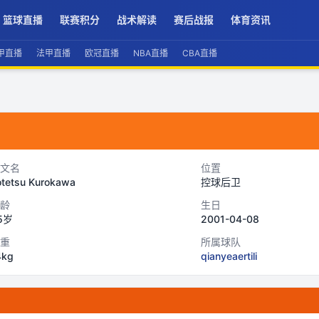
篮球直播
联赛积分
战术解读
赛后战报
体育资讯
甲直播
法甲直播
欧冠直播
NBA直播
CBA直播
文名
位置
otetsu Kurokawa
控球后卫
龄
生日
5岁
2001-04-08
重
所属球队
4kg
qianyeaertili