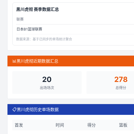
黒川虎彻
赛季数据汇总
联赛
日本B1篮球联赛
数据来源：
基于已同步的单场统计聚合
📊
黒川虎彻近期数据汇总
20
278
出场场次
总得分
📋
黒川虎彻历史单场数据
首发
时间
得分
篮板