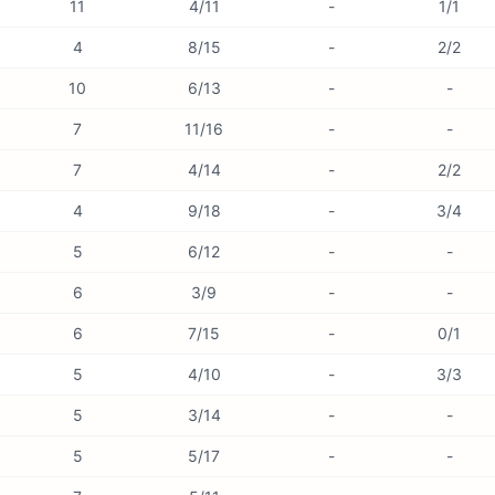
11
4/11
-
1/1
4
8/15
-
2/2
10
6/13
-
-
7
11/16
-
-
7
4/14
-
2/2
4
9/18
-
3/4
5
6/12
-
-
6
3/9
-
-
6
7/15
-
0/1
5
4/10
-
3/3
5
3/14
-
-
5
5/17
-
-