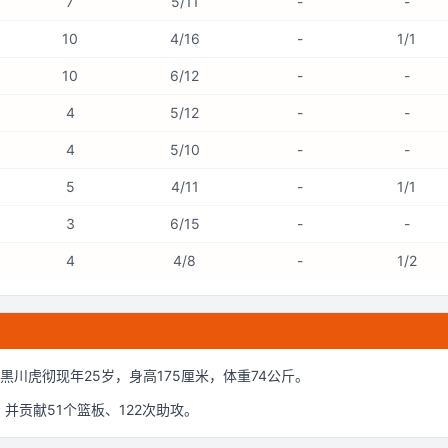
7
5/11
-
-
10
4/16
-
1/1
10
6/12
-
-
4
5/12
-
-
4
5/10
-
-
5
4/11
-
1/1
3
6/15
-
-
4
4/8
-
1/2
黒川虎彻现年25岁
，身高175厘米
，体重74公斤
。
，并贡献
51
个篮板、
122
次助攻。