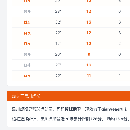
29
'
12
6
首发
28
'
12
6
替补
32
'
15
3
首发
22
'
12
3
首发
17
'
12
2
首发
26
'
9
0
替补
27
'
16
1
替补
22
'
11
1
首发
📖
关于黒川虎彻
黒川虎彻
是
篮球运动员，司职
控球后卫
，现效力于
qianyeaertili
。
根据近期统计，
黒川虎彻
最近
20
场累计得到
278
分
， 场均
13.9
分