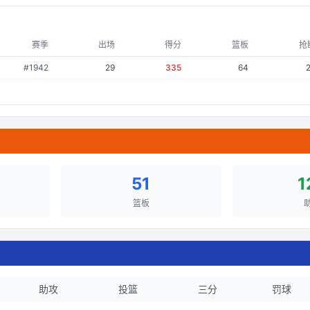
赛季
出场
得分
篮板
抢
#
1942
29
335
64
51
1
篮板
助攻
投篮
三分
罚球