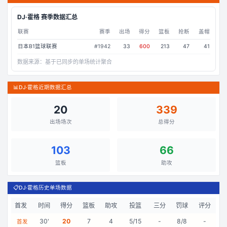
DJ·霍格
赛季数据汇总
联赛
赛季
出场
得分
篮板
抢断
盖帽
日本B1篮球联赛
#
1942
33
600
213
47
41
数据来源：
基于已同步的单场统计聚合
📊
DJ·霍格近期数据汇总
20
339
出场场次
总得分
103
66
篮板
助攻
📋
DJ·霍格历史单场数据
首发
时间
得分
篮板
助攻
投篮
三分
罚球
评分
30
'
20
7
4
5/15
-
8/8
-
首发