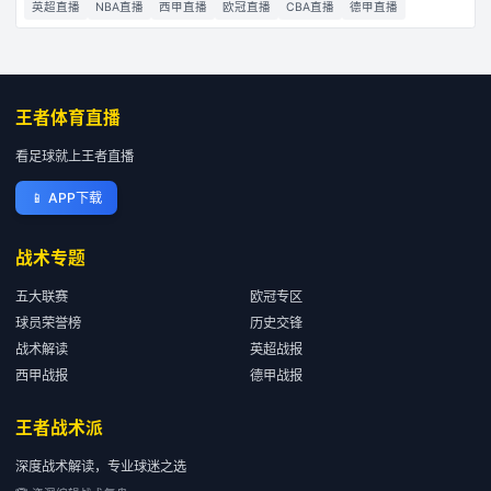
英超直播
NBA直播
西甲直播
欧冠直播
CBA直播
德甲直播
王者体育直播
看足球就上王者直播
📱
APP下载
战术专题
五大联赛
欧冠专区
球员荣誉榜
历史交锋
战术解读
英超战报
西甲战报
德甲战报
王者战术派
深度战术解读，专业球迷之选