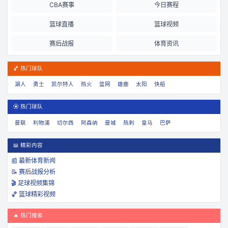
CBA赛事
今日赛程
篮球直播
篮球视频
赛后战报
体育资讯
🏀 热门球队
湖人
勇士
凯尔特人
热火
篮网
雄鹿
太阳
快船
⚽ 热门球队
曼联
利物浦
切尔西
阿森纳
曼城
热刺
皇马
巴萨
📖 精彩内容
📰 最新体育新闻
📝 赛后战报分析
🎬 足球视频集锦
🏀 篮球精彩视频
🔥 热门搜索