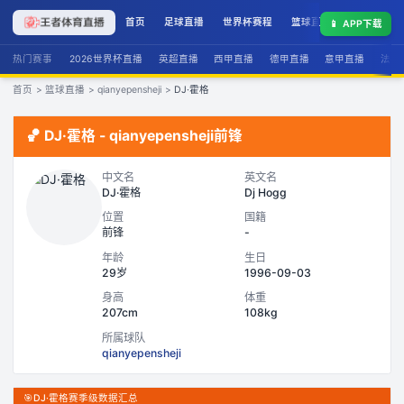
首页
足球直播
世界杯赛程
篮球直播
联赛积分
📱
APP下载
热门赛事
2026世界杯直播
英超直播
西甲直播
德甲直播
意甲直播
法甲
首页
>
篮球直播
>
qianyepensheji
>
DJ·霍格
🏀
DJ·霍格
-
qianyepensheji
前锋
中文名
英文名
DJ·霍格
Dj Hogg
位置
国籍
前锋
-
年龄
生日
29岁
1996-09-03
身高
体重
207cm
108kg
所属球队
qianyepensheji
🎯
DJ·霍格赛季级数据汇总