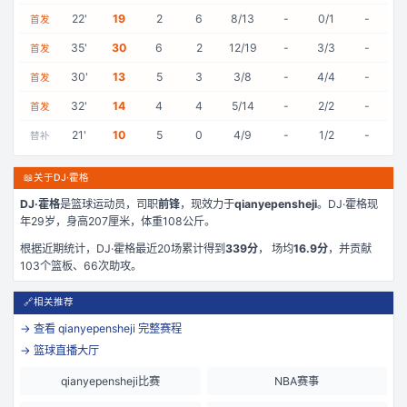
22
'
19
2
6
8/13
-
0/1
-
首发
35
'
30
6
2
12/19
-
3/3
-
首发
30
'
13
5
3
3/8
-
4/4
-
首发
32
'
14
4
4
5/14
-
2/2
-
首发
21
'
10
5
0
4/9
-
1/2
-
替补
📖
关于DJ·霍格
DJ·霍格
是
篮球运动员，司职
前锋
，现效力于
qianyepensheji
。
DJ·霍格现
年29岁
，身高207厘米
，体重108公斤
。
根据近期统计，
DJ·霍格
最近
20
场累计得到
339
分
， 场均
16.9
分
，并贡献
103
个篮板、
66
次助攻。
🔗
相关推荐
→ 查看
qianyepensheji
完整赛程
→ 篮球直播大厅
qianyepensheji比赛
NBA赛事