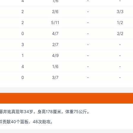
4
1/6
-
-
2
2/6
-
3/3
2
5/11
-
1/2
0
4/7
-
2/2
3
2/7
-
-
1
4/9
-
-
4
1/6
-
-
0
3/7
-
-
藤井祐真现年34岁
，身高178厘米
，体重75公斤
。
并贡献
40
个篮板、
48
次助攻。