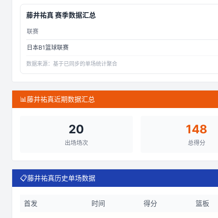
藤井祐真
赛季数据汇总
联赛
日本B1篮球联赛
数据来源：
基于已同步的单场统计聚合
📊
藤井祐真近期数据汇总
20
148
出场场次
总得分
📋
藤井祐真历史单场数据
首发
时间
得分
篮板