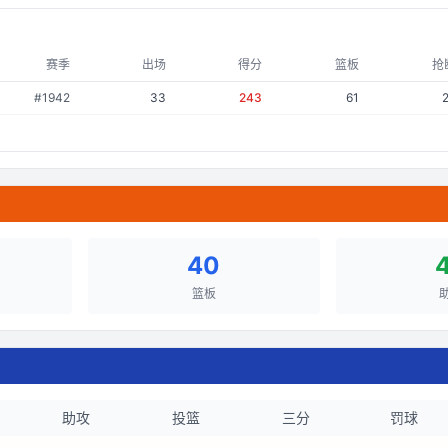
赛季
出场
得分
篮板
抢
#
1942
33
243
61
40
篮板
助攻
投篮
三分
罚球