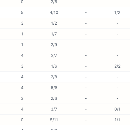
0
2/6
-
-
5
4/10
-
1/2
3
1/2
-
-
1
1/7
-
-
1
2/9
-
-
4
2/7
-
-
3
1/6
-
2/2
4
2/8
-
-
4
6/8
-
-
3
2/6
-
-
4
3/7
-
0/1
0
5/11
-
1/1