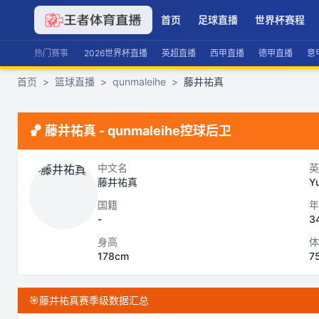
首页
足球直播
世界杯赛程
热门赛事
2026世界杯直播
英超直播
西甲直播
德甲直播
意
首页
>
篮球直播
>
qunmaleihe
>
藤井祐真
🏀
藤井祐真
-
qunmaleihe
控球后卫
中文名
英
藤井祐真
Yu
国籍
年
-
3
身高
体
178cm
7
🎯
藤井祐真赛季级数据汇总