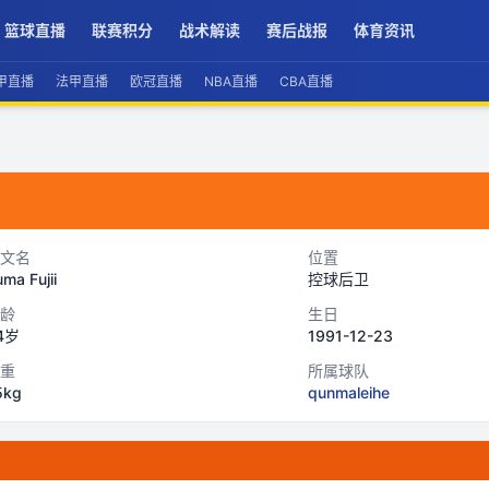
篮球直播
联赛积分
战术解读
赛后战报
体育资讯
甲直播
法甲直播
欧冠直播
NBA直播
CBA直播
文名
位置
ma Fujii
控球后卫
龄
生日
4岁
1991-12-23
重
所属球队
5kg
qunmaleihe