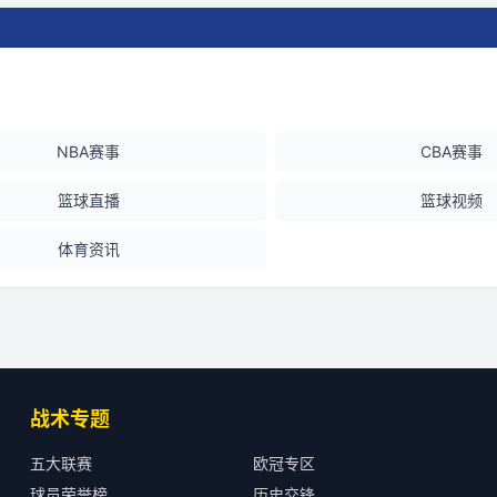
NBA赛事
CBA赛事
篮球直播
篮球视频
体育资讯
战术专题
五大联赛
欧冠专区
球员荣誉榜
历史交锋