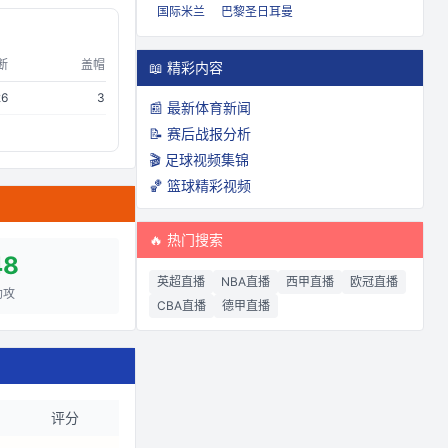
国际米兰
巴黎圣日耳曼
断
盖帽
📖 精彩内容
26
3
📰 最新体育新闻
📝 赛后战报分析
🎬 足球视频集锦
🏀 篮球精彩视频
🔥 热门搜索
48
英超直播
NBA直播
西甲直播
欧冠直播
助攻
CBA直播
德甲直播
评分