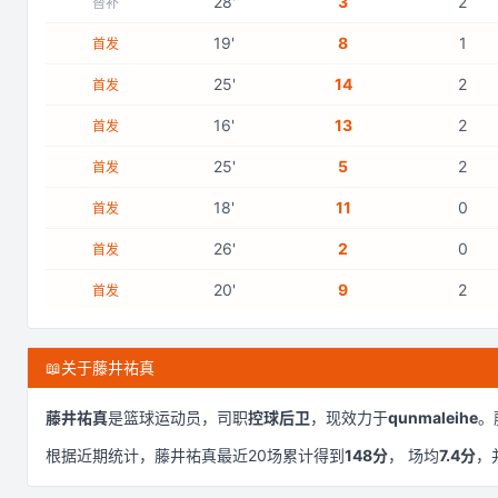
28
'
3
2
替补
19
'
8
1
首发
25
'
14
2
首发
16
'
13
2
首发
25
'
5
2
首发
18
'
11
0
首发
26
'
2
0
首发
20
'
9
2
首发
📖
关于藤井祐真
藤井祐真
是
篮球运动员，司职
控球后卫
，现效力于
qunmaleihe
。
根据近期统计，
藤井祐真
最近
20
场累计得到
148
分
， 场均
7.4
分
，