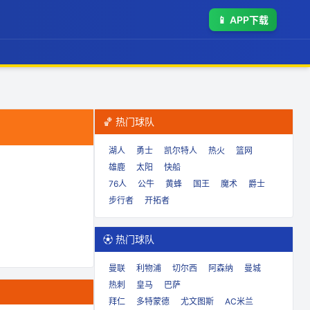
📱
APP下载
🏀 热门球队
湖人
勇士
凯尔特人
热火
篮网
雄鹿
太阳
快船
76人
公牛
黄蜂
国王
魔术
爵士
步行者
开拓者
⚽ 热门球队
曼联
利物浦
切尔西
阿森纳
曼城
热刺
皇马
巴萨
拜仁
多特蒙德
尤文图斯
AC米兰