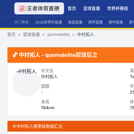
首页
足球直播
世界杯赛程
热门赛事
2026世界杯直播
英超直播
西甲直播
德甲直播
意
首页
>
篮球直播
>
qunmaleihe
>
中村拓人
🏀
中村拓人
-
qunmaleihe
控球后卫
中文名
英
中村拓人
T
国籍
年
-
2
身高
体
184cm
7
🎯
中村拓人赛季级数据汇总