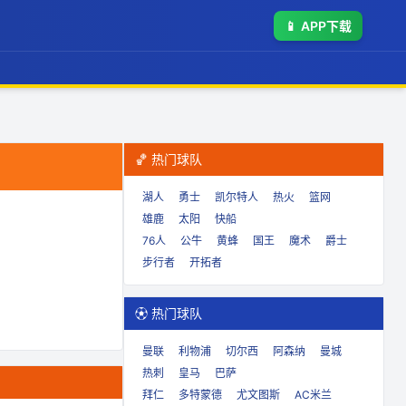
📱
APP下载
🏀 热门球队
湖人
勇士
凯尔特人
热火
篮网
雄鹿
太阳
快船
76人
公牛
黄蜂
国王
魔术
爵士
步行者
开拓者
⚽ 热门球队
曼联
利物浦
切尔西
阿森纳
曼城
热刺
皇马
巴萨
拜仁
多特蒙德
尤文图斯
AC米兰