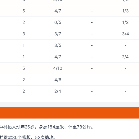
5
4/7
-
1/3
2
0/5
-
1/2
3
3/7
-
3/4
1
3/5
-
-
1
4/7
-
2/4
5
4/10
-
-
2
4/6
-
-
2
2/4
-
-
中村拓人现年25岁
，身高184厘米
，体重78公斤
。
并贡献
30
个篮板、
52
次助攻。