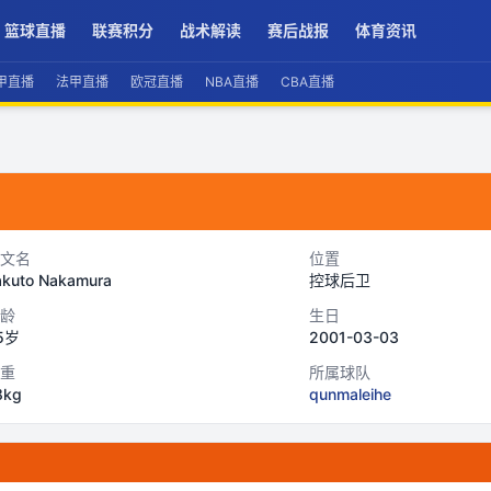
篮球直播
联赛积分
战术解读
赛后战报
体育资讯
甲直播
法甲直播
欧冠直播
NBA直播
CBA直播
文名
位置
akuto Nakamura
控球后卫
龄
生日
5岁
2001-03-03
重
所属球队
8kg
qunmaleihe