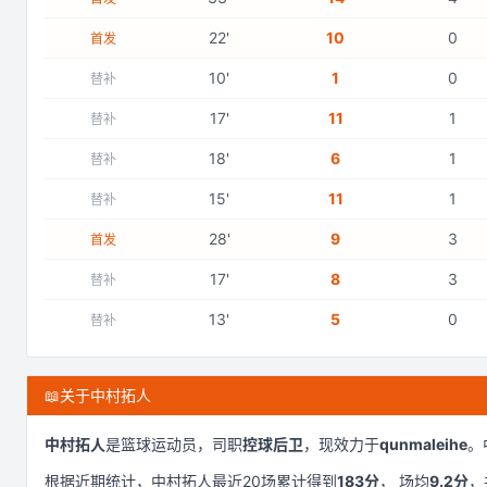
22
'
10
0
首发
10
'
1
0
替补
17
'
11
1
替补
18
'
6
1
替补
15
'
11
1
替补
28
'
9
3
首发
17
'
8
3
替补
13
'
5
0
替补
📖
关于中村拓人
中村拓人
是
篮球运动员，司职
控球后卫
，现效力于
qunmaleihe
。
根据近期统计，
中村拓人
最近
20
场累计得到
183
分
， 场均
9.2
分
，