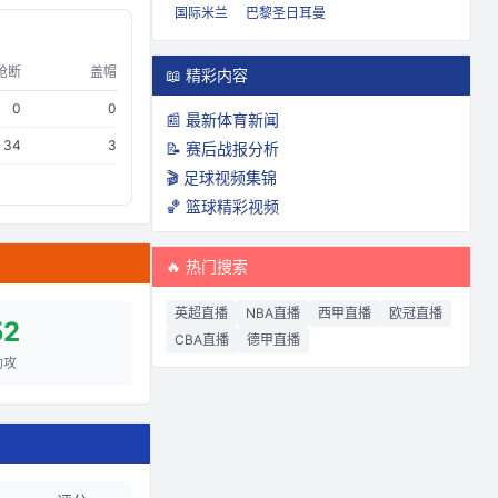
国际米兰
巴黎圣日耳曼
抢断
盖帽
📖 精彩内容
0
0
📰 最新体育新闻
34
3
📝 赛后战报分析
🎬 足球视频集锦
🏀 篮球精彩视频
🔥 热门搜索
英超直播
NBA直播
西甲直播
欧冠直播
52
CBA直播
德甲直播
助攻