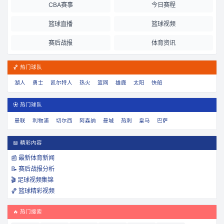
CBA赛事
今日赛程
篮球直播
篮球视频
赛后战报
体育资讯
🏀 热门球队
湖人
勇士
凯尔特人
热火
篮网
雄鹿
太阳
快船
⚽ 热门球队
曼联
利物浦
切尔西
阿森纳
曼城
热刺
皇马
巴萨
📖 精彩内容
📰 最新体育新闻
📝 赛后战报分析
🎬 足球视频集锦
🏀 篮球精彩视频
🔥 热门搜索