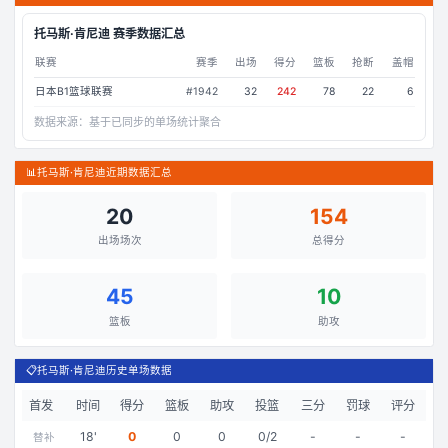
托马斯·肯尼迪
赛季数据汇总
联赛
赛季
出场
得分
篮板
抢断
盖帽
日本B1篮球联赛
#
1942
32
242
78
22
6
数据来源：
基于已同步的单场统计聚合
📊
托马斯·肯尼迪近期数据汇总
20
154
出场场次
总得分
45
10
篮板
助攻
📋
托马斯·肯尼迪历史单场数据
首发
时间
得分
篮板
助攻
投篮
三分
罚球
评分
18
'
0
0
0
0/2
-
-
-
替补