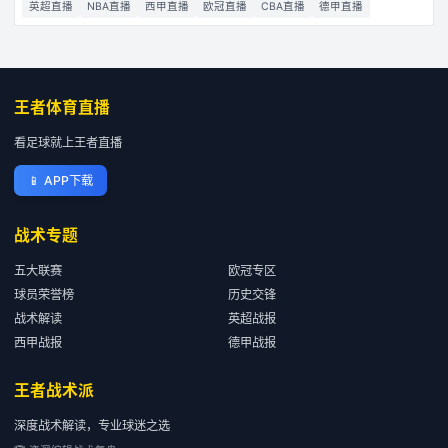
英超直播
NBA直播
西甲直播
欧冠直播
CBA直播
德甲直播
王者体育直播
看足球就上王者直播
📱
APP下载
战术专题
五大联赛
欧冠专区
球员荣誉榜
历史交锋
战术解读
英超战报
西甲战报
德甲战报
王者战术派
深度战术解读，专业球迷之选