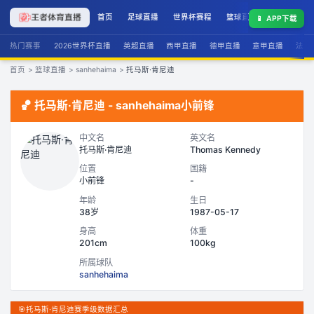
首页
足球直播
世界杯赛程
篮球直播
联赛积分
📱
APP下载
热门赛事
2026世界杯直播
英超直播
西甲直播
德甲直播
意甲直播
法甲
首页
>
篮球直播
>
sanhehaima
>
托马斯·肯尼迪
🏀
托马斯·肯尼迪
-
sanhehaima
小前锋
中文名
英文名
托马斯·肯尼迪
Thomas Kennedy
位置
国籍
小前锋
-
年龄
生日
38岁
1987-05-17
身高
体重
201cm
100kg
所属球队
sanhehaima
🎯
托马斯·肯尼迪赛季级数据汇总