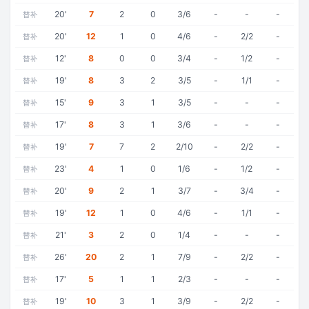
20
'
7
2
0
3/6
-
-
-
替补
20
'
12
1
0
4/6
-
2/2
-
替补
12
'
8
0
0
3/4
-
1/2
-
替补
19
'
8
3
2
3/5
-
1/1
-
替补
15
'
9
3
1
3/5
-
-
-
替补
17
'
8
3
1
3/6
-
-
-
替补
19
'
7
7
2
2/10
-
2/2
-
替补
23
'
4
1
0
1/6
-
1/2
-
替补
20
'
9
2
1
3/7
-
3/4
-
替补
19
'
12
1
0
4/6
-
1/1
-
替补
21
'
3
2
0
1/4
-
-
-
替补
26
'
20
2
1
7/9
-
2/2
-
替补
17
'
5
1
1
2/3
-
-
-
替补
19
'
10
3
1
3/9
-
2/2
-
替补