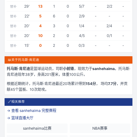
29
'
13
1
0
5/7
-
2/2
-
替补
22
'
5
6
0
2/9
-
-
-
替补
20
'
4
3
0
1/4
-
2/4
-
替补
20
'
10
2
0
4/5
-
0/1
-
替补
15
'
0
2
0
0/3
-
-
-
替补
📖
关于托马斯·肯尼迪
托马斯·肯尼迪
是
篮球运动员，司职
小前锋
，现效力于
sanhehaima
。
托马斯·
肯尼迪现年38岁
，身高201厘米
，体重100公斤
。
根据近期统计，
托马斯·肯尼迪
最近
20
场累计得到
154
分
， 场均
7.7
分
，并贡
献
45
个篮板、
10
次助攻。
🔗
相关推荐
→ 查看
sanhehaima
完整赛程
→ 篮球直播大厅
sanhehaima比赛
NBA赛事