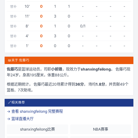
10
'
0
1
1
-
-
-
-
替补
11
'
0
3
0
-
-
-
-
替补
8
'
0
1
0
0/1
-
-
-
替补
4
'
0
3
0
-
-
-
-
替补
1
'
0
0
0
-
-
-
-
替补
📖
关于 佐藤巧
佐藤巧
是
篮球运动员，司职
小前锋
，现效力于
shanxingfeilong
。
佐藤巧现
年24岁
，身高195厘米
，体重88公斤
。
根据近期统计，
佐藤巧
最近
20
场累计得到
36
分
， 场均
1.8
分
，并贡献
49
个
篮板、
7
次助攻。
🔗
相关推荐
→ 查看
shanxingfeilong
完整赛程
→ 篮球直播大厅
shanxingfeilong比赛
NBA赛事