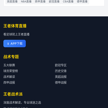
英超直播
NBA直播
西甲直播
欧冠直播
CBA直播
德甲直播
王者体育直播
看足球就上王者直播
📱
APP下载
战术专题
五大联赛
欧冠专区
球员荣誉榜
历史交锋
战术解读
英超战报
西甲战报
德甲战报
王者战术派
深度战术解读，专业球迷之选