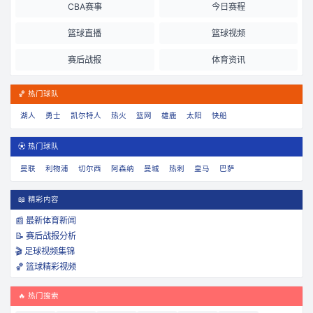
CBA赛事
今日赛程
篮球直播
篮球视频
赛后战报
体育资讯
🏀 热门球队
湖人
勇士
凯尔特人
热火
篮网
雄鹿
太阳
快船
⚽ 热门球队
曼联
利物浦
切尔西
阿森纳
曼城
热刺
皇马
巴萨
📖 精彩内容
📰 最新体育新闻
📝 赛后战报分析
🎬 足球视频集锦
🏀 篮球精彩视频
🔥 热门搜索