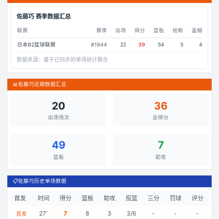
佐藤巧
赛季数据汇总
联赛
赛季
出场
得分
篮板
抢断
盖帽
日本B2篮球联赛
#
1944
22
39
54
5
4
数据来源：
基于已同步的单场统计聚合
📊
佐藤巧近期数据汇总
20
36
出场场次
总得分
49
7
篮板
助攻
📋
佐藤巧历史单场数据
首发
时间
得分
篮板
助攻
投篮
三分
罚球
评分
27
'
7
8
3
3/6
-
-
-
首发