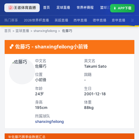
首页
足球直播
世界杯赛程
篮球直播
联赛积分
📱
APP下载
热门赛事
2026世界杯直播
英超直播
西甲直播
德甲直播
意甲直播
法甲
首页
>
篮球直播
>
shanxingfeilong
>
佐藤巧
🏀
佐藤巧
-
shanxingfeilong
小前锋
中文名
英文名
佐藤巧
Takumi Sato
位置
国籍
小前锋
-
年龄
生日
24岁
2001-12-18
身高
体重
195cm
88kg
所属球队
shanxingfeilong
🎯
佐藤巧赛季级数据汇总