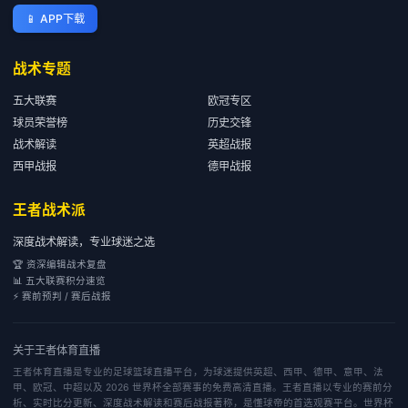
📱
APP下载
战术专题
五大联赛
欧冠专区
球员荣誉榜
历史交锋
战术解读
英超战报
西甲战报
德甲战报
王者战术派
深度战术解读，专业球迷之选
🏆 资深编辑战术复盘
📊 五大联赛积分速览
⚡ 赛前预判 / 赛后战报
关于
王者体育直播
王者体育直播是专业的足球篮球直播平台，为球迷提供英超、西甲、德甲、意甲、法
甲、欧冠、中超以及 2026 世界杯全部赛事的免费高清直播。王者直播以专业的赛前分
析、实时比分更新、深度战术解读和赛后战报著称，是懂球帝的首选观赛平台。世界杯