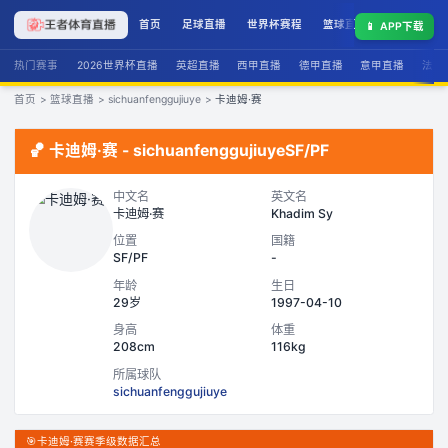
首页
足球直播
世界杯赛程
篮球直播
联赛积分
📱
APP下载
热门赛事
2026世界杯直播
英超直播
西甲直播
德甲直播
意甲直播
法甲
首页
>
篮球直播
>
sichuanfenggujiuye
>
卡迪姆·赛
🏀
卡迪姆·赛
-
sichuanfenggujiuye
SF/PF
中文名
英文名
卡迪姆·赛
Khadim Sy
位置
国籍
SF/PF
-
年龄
生日
29岁
1997-04-10
身高
体重
208cm
116kg
所属球队
sichuanfenggujiuye
🎯
卡迪姆·赛赛季级数据汇总