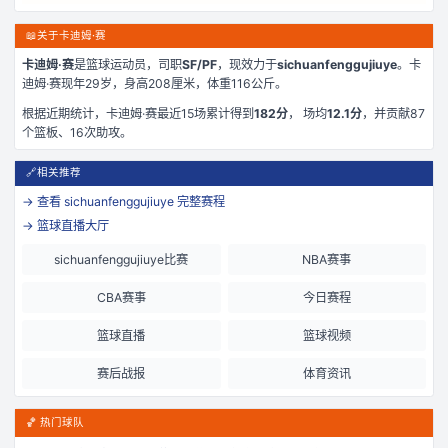
📖
关于卡迪姆·赛
卡迪姆·赛
是
篮球运动员，司职
SF/PF
，现效力于
sichuanfenggujiuye
。
卡
迪姆·赛现年29岁
，身高208厘米
，体重116公斤
。
根据近期统计，
卡迪姆·赛
最近
15
场累计得到
182
分
， 场均
12.1
分
，并贡献
87
个篮板、
16
次助攻。
🔗
相关推荐
→ 查看
sichuanfenggujiuye
完整赛程
→ 篮球直播大厅
sichuanfenggujiuye比赛
NBA赛事
CBA赛事
今日赛程
篮球直播
篮球视频
赛后战报
体育资讯
🏀 热门球队