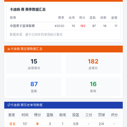
卡迪姆·赛
赛季数据汇总
联赛
赛季
出场
得分
篮板
抢断
盖帽
中国男子篮球联赛
#
2030
15
182
87
16
11
数据来源：
基于已同步的单场统计聚合
📊
卡迪姆·赛近期数据汇总
15
182
出场场次
总得分
87
16
篮板
助攻
📋
卡迪姆·赛历史单场数据
首发
时间
得分
篮板
助攻
投篮
三分
罚球
评分
10
'
9
3
1
3/8
-
2/4
-
首发