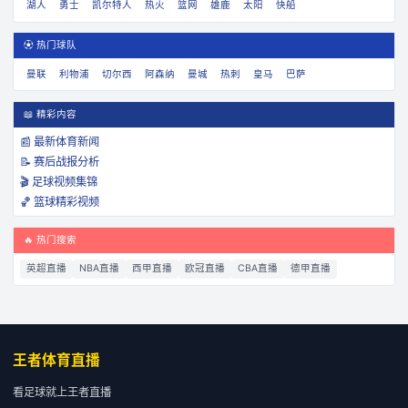
湖人
勇士
凯尔特人
热火
篮网
雄鹿
太阳
快船
⚽ 热门球队
曼联
利物浦
切尔西
阿森纳
曼城
热刺
皇马
巴萨
📖 精彩内容
📰 最新体育新闻
📝 赛后战报分析
🎬 足球视频集锦
🏀 篮球精彩视频
🔥 热门搜索
英超直播
NBA直播
西甲直播
欧冠直播
CBA直播
德甲直播
王者体育直播
看足球就上王者直播