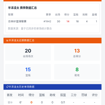
半泽凌太
赛季数据汇总
联赛
赛季
出场
得分
篮板
抢断
盖帽
日本B1篮球联赛
#
1942
30
14
18
4
1
数据来源：
基于已同步的单场统计聚合
📊
半泽凌太近期数据汇总
20
13
出场场次
总得分
15
8
篮板
助攻
📋
半泽凌太历史单场数据
首发
时间
得分
篮板
助攻
投篮
三分
罚球
评分
6
'
0
0
0
0/1
-
-
-
替补