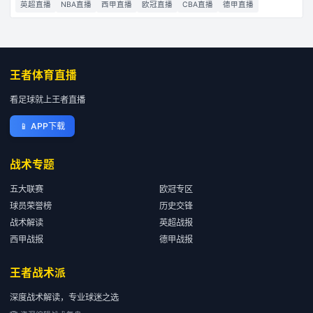
英超直播
NBA直播
西甲直播
欧冠直播
CBA直播
德甲直播
王者体育直播
看足球就上王者直播
📱
APP下载
战术专题
五大联赛
欧冠专区
球员荣誉榜
历史交锋
战术解读
英超战报
西甲战报
德甲战报
王者战术派
深度战术解读，专业球迷之选