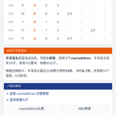
6
'
0
0
0
-
-
-
-
替补
13
'
6
0
0
2/3
-
-
-
替补
1
'
0
1
0
-
-
-
-
替补
11
'
2
1
2
-
-
2/2
-
替补
11
'
0
0
3
0/1
-
-
-
替补
📖
关于半泽凌太
半泽凌太
是
篮球运动员，司职
小前锋
，现效力于
xiantai89ren
。
半泽凌太现
年26岁
，身高192厘米
，体重95公斤
。
根据近期统计，
半泽凌太
最近
20
场累计得到
13
分
， 场均
0.7
分
，并贡献
15
个
篮板、
8
次助攻。
🔗
相关推荐
→ 查看
xiantai89ren
完整赛程
→ 篮球直播大厅
xiantai89ren比赛
NBA赛事