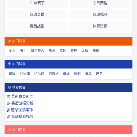
CBA赛事
今日赛程
篮球直播
篮球视频
赛后战报
体育资讯
🏀 热门球队
湖人
勇士
凯尔特人
热火
篮网
雄鹿
太阳
快船
⚽ 热门球队
曼联
利物浦
切尔西
阿森纳
曼城
热刺
皇马
巴萨
📖 精彩内容
📰 最新体育新闻
📝 赛后战报分析
🎬 足球视频集锦
🏀 篮球精彩视频
🔥 热门搜索