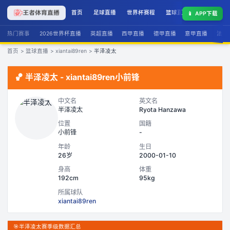
首页
足球直播
世界杯赛程
篮球直播
联赛积分
📱
APP下载
热门赛事
2026世界杯直播
英超直播
西甲直播
德甲直播
意甲直播
法甲
首页
>
篮球直播
>
xiantai89ren
>
半泽凌太
🏀
半泽凌太
-
xiantai89ren
小前锋
中文名
英文名
半泽凌太
Ryota Hanzawa
位置
国籍
小前锋
-
年龄
生日
26岁
2000-01-10
身高
体重
192cm
95kg
所属球队
xiantai89ren
🎯
半泽凌太赛季级数据汇总