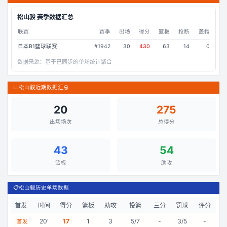
松山骏
赛季数据汇总
联赛
赛季
出场
得分
篮板
抢断
盖帽
日本B1篮球联赛
#
1942
30
430
63
14
0
数据来源：
基于已同步的单场统计聚合
📊
松山骏近期数据汇总
20
275
出场场次
总得分
43
54
篮板
助攻
📋
松山骏历史单场数据
首发
时间
得分
篮板
助攻
投篮
三分
罚球
评分
20
'
17
1
3
5/7
-
3/5
-
首发