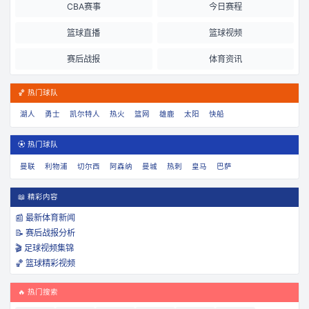
CBA赛事
今日赛程
篮球直播
篮球视频
赛后战报
体育资讯
🏀 热门球队
湖人
勇士
凯尔特人
热火
篮网
雄鹿
太阳
快船
⚽ 热门球队
曼联
利物浦
切尔西
阿森纳
曼城
热刺
皇马
巴萨
📖 精彩内容
📰 最新体育新闻
📝 赛后战报分析
🎬 足球视频集锦
🏀 篮球精彩视频
🔥 热门搜索