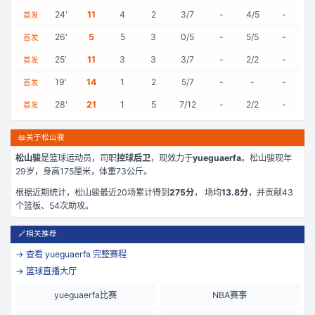
24
'
11
4
2
3/7
-
4/5
-
首发
26
'
5
5
3
0/5
-
5/5
-
首发
25
'
11
3
3
3/7
-
2/2
-
首发
19
'
14
1
2
5/7
-
-
-
首发
28
'
21
1
5
7/12
-
2/2
-
首发
📖
关于松山骏
松山骏
是
篮球运动员，司职
控球后卫
，现效力于
yueguaerfa
。
松山骏现年
29岁
，身高175厘米
，体重73公斤
。
根据近期统计，
松山骏
最近
20
场累计得到
275
分
， 场均
13.8
分
，并贡献
43
个篮板、
54
次助攻。
🔗
相关推荐
→ 查看
yueguaerfa
完整赛程
→ 篮球直播大厅
yueguaerfa比赛
NBA赛事