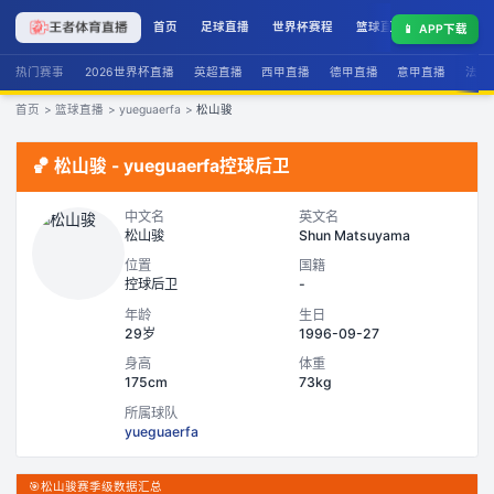
首页
足球直播
世界杯赛程
篮球直播
联赛积分
📱
APP下载
热门赛事
2026世界杯直播
英超直播
西甲直播
德甲直播
意甲直播
法甲
首页
>
篮球直播
>
yueguaerfa
>
松山骏
🏀
松山骏
-
yueguaerfa
控球后卫
中文名
英文名
松山骏
Shun Matsuyama
位置
国籍
控球后卫
-
年龄
生日
29岁
1996-09-27
身高
体重
175cm
73kg
所属球队
yueguaerfa
🎯
松山骏赛季级数据汇总