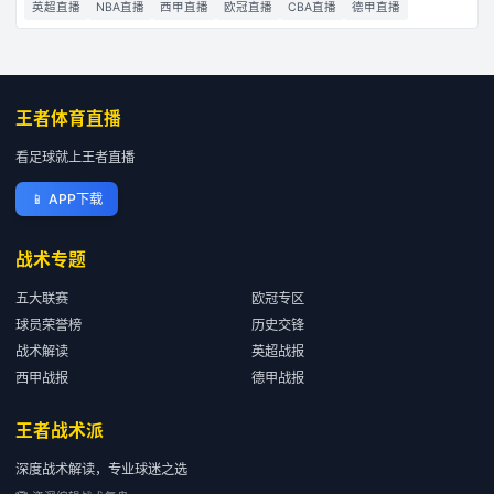
英超直播
NBA直播
西甲直播
欧冠直播
CBA直播
德甲直播
王者体育直播
看足球就上王者直播
📱
APP下载
战术专题
五大联赛
欧冠专区
球员荣誉榜
历史交锋
战术解读
英超战报
西甲战报
德甲战报
王者战术派
深度战术解读，专业球迷之选