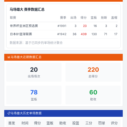
马场雄大
赛季数据汇总
联赛
赛季
出场
得分
篮板
抢断
盖帽
世界杯亚洲区预选赛
#
1991
3
23
16
3
2
日本B1篮球联赛
#
1942
36
439
130
71
17
数据来源：
基于已同步的单场统计聚合
📊
马场雄大近期数据汇总
20
220
出场场次
总得分
78
60
篮板
助攻
📋
马场雄大历史单场数据
首发
时间
得分
篮板
助攻
投篮
三分
罚球
评分