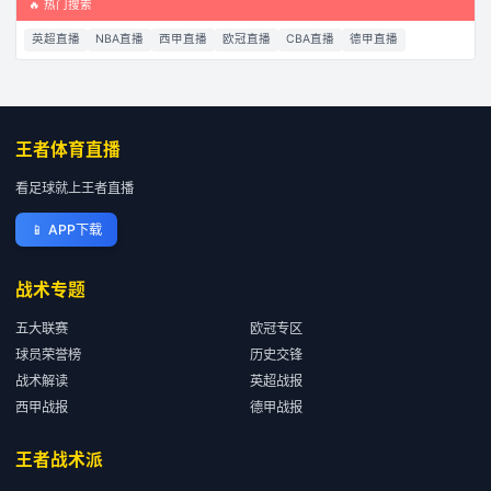
🔥 热门搜索
英超直播
NBA直播
西甲直播
欧冠直播
CBA直播
德甲直播
王者体育直播
看足球就上王者直播
📱
APP下载
战术专题
五大联赛
欧冠专区
球员荣誉榜
历史交锋
战术解读
英超战报
西甲战报
德甲战报
王者战术派