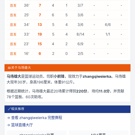
36
'
7
4
1
3/7
-
-
-
首发
25
'
7
6
5
3/6
-
-
-
首发
34
'
13
5
4
3/6
-
6/6
-
首发
33
'
19
5
4
8/14
-
1/1
-
首发
23
'
15
4
2
6/9
-
-
-
首发
16
'
6
2
0
2/5
-
-
-
首发
📖
关于马场雄大
马场雄大
是
篮球运动员，司职
小前锋
，现效力于
zhangqiweierka
。
马场雄
大现年30岁
，身高196厘米
，体重91公斤
。
根据近期统计，
马场雄大
最近
20
场累计得到
220
分
， 场均
11.0
分
，并贡献
78
个篮板、
60
次助攻。
🔗
相关推荐
→ 查看
zhangqiweierka
完整赛程
→ 篮球直播大厅