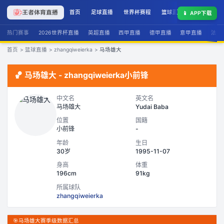
首页
足球直播
世界杯赛程
篮球直播
联赛积分
📱
APP下载
热门赛事
2026世界杯直播
英超直播
西甲直播
德甲直播
意甲直播
法甲
首页
>
篮球直播
>
zhangqiweierka
>
马场雄大
🏀
马场雄大
-
zhangqiweierka
小前锋
中文名
英文名
马场雄大
Yudai Baba
位置
国籍
小前锋
-
年龄
生日
30岁
1995-11-07
身高
体重
196cm
91kg
所属球队
zhangqiweierka
🎯
马场雄大赛季级数据汇总