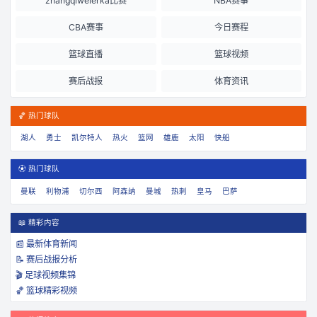
zhangqiweierka比赛
NBA赛事
CBA赛事
今日赛程
篮球直播
篮球视频
赛后战报
体育资讯
🏀 热门球队
湖人
勇士
凯尔特人
热火
篮网
雄鹿
太阳
快船
⚽ 热门球队
曼联
利物浦
切尔西
阿森纳
曼城
热刺
皇马
巴萨
📖 精彩内容
📰 最新体育新闻
📝 赛后战报分析
🎬 足球视频集锦
🏀 篮球精彩视频