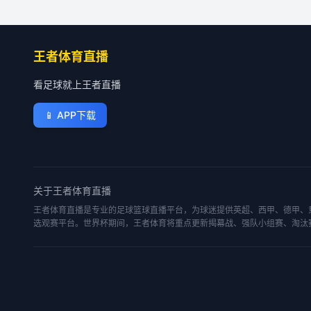
王者体育直播
看足球就上王者直播
📱
APP下载
关于
王者体育直播
王者体育直播是专业的足球篮球直播平台，为球迷提供英超、西甲、德甲、意
选观赛平台。世界杯期间，王者体育将重点更新揭幕战、强队小组赛、淘汰