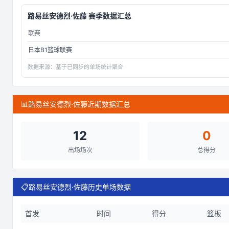
路易丝安德烈·佐藤
赛季数据汇总
联赛
日本B1篮球联赛
数据来源：
基于已同步的单场统计聚合
📊
路易丝安德烈·佐藤近期数据汇总
12
0
出场场次
总得分
📋
路易丝安德烈·佐藤历史单场数据
首发
时间
得分
篮板