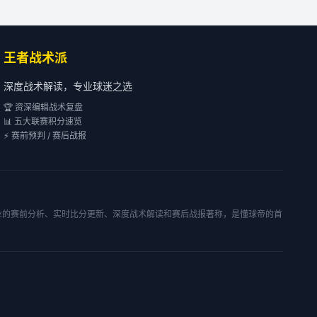
王者战术派
深度战术解读，专业球迷之选
🏆 资深编辑战术复盘
📊 五大联赛积分速览
⚡ 赛前预判 / 赛后战报
专业的赛前分析、实时比分更新、深度战术解读和赛后战报著称，是懂球帝的首