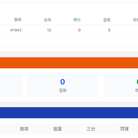
赛季
出场
得分
篮板
抢
#
1942
12
0
0
0
篮板
助攻
投篮
三分
罚球