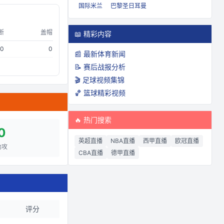
国际米兰
巴黎圣日耳曼
断
盖帽
📖 精彩内容
0
0
📰 最新体育新闻
📝 赛后战报分析
🎬 足球视频集锦
🏀 篮球精彩视频
🔥 热门搜索
0
英超直播
NBA直播
西甲直播
欧冠直播
助攻
CBA直播
德甲直播
评分