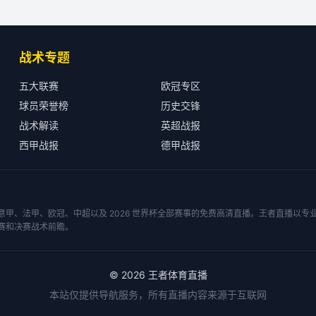
战术专题
五大联赛
欧冠专区
球员荣誉榜
历史交锋
战术解读
英超战报
西甲战报
德甲战报
甲、法甲、欧冠、中超以及 2026 世界杯全部赛事的免费高清直播。王者直播以
赛和决赛战术前瞻。
©
2026
王者体育直播
本站仅提供导航服务，所有直播内容来源于互联网