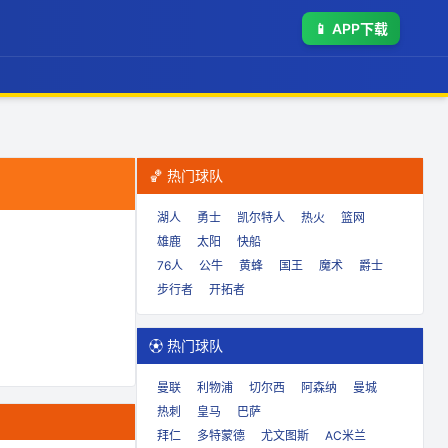
📱
APP下载
🏀 热门球队
湖人
勇士
凯尔特人
热火
篮网
雄鹿
太阳
快船
76人
公牛
黄蜂
国王
魔术
爵士
步行者
开拓者
⚽ 热门球队
曼联
利物浦
切尔西
阿森纳
曼城
热刺
皇马
巴萨
拜仁
多特蒙德
尤文图斯
AC米兰