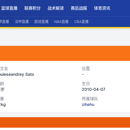
篮球直播
联赛积分
战术解读
赛后战报
体育资讯
甲直播
法甲直播
欧冠直播
NBA直播
CBA直播
文名
位置
ouieseandrey Sato
-
龄
生日
6岁
2010-04-07
重
所属球队
2kg
zihehu