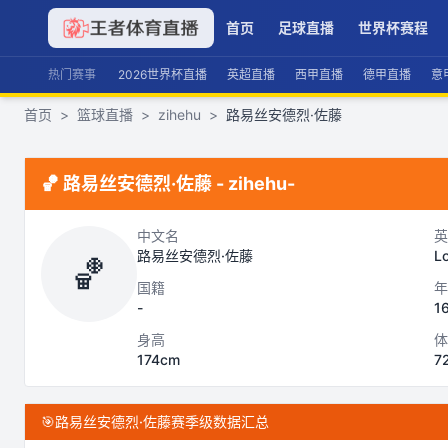
首页
足球直播
世界杯赛程
热门赛事
2026世界杯直播
英超直播
西甲直播
德甲直播
意
首页
>
篮球直播
>
zihehu
>
路易丝安德烈·佐藤
🏀
路易丝安德烈·佐藤
-
zihehu
-
中文名
英
路易丝安德烈·佐藤
L
🏀
国籍
年
-
1
身高
体
174cm
7
🎯
路易丝安德烈·佐藤赛季级数据汇总