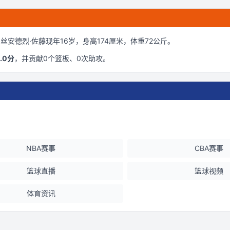
丝安德烈·佐藤现年16岁
，身高174厘米
，体重72公斤
。
.0
分
，并贡献
0
个篮板、
0
次助攻。
NBA赛事
CBA赛事
篮球直播
篮球视频
体育资讯