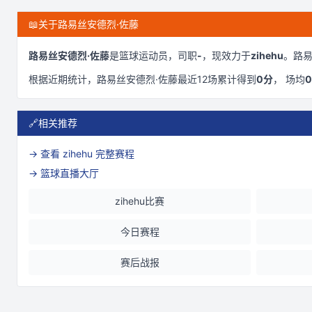
📖
关于路易丝安德烈·佐藤
路易丝安德烈·佐藤
是
篮球运动员，司职
-
，现效力于
zihehu
。
路易
根据近期统计，
路易丝安德烈·佐藤
最近
12
场累计得到
0
分
， 场均
0
🔗
相关推荐
→ 查看
zihehu
完整赛程
→ 篮球直播大厅
zihehu比赛
今日赛程
赛后战报