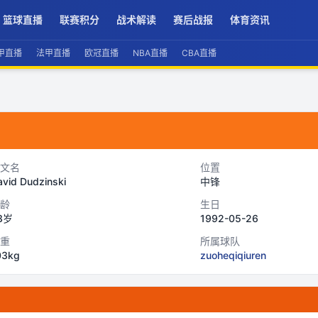
篮球直播
联赛积分
战术解读
赛后战报
体育资讯
甲直播
法甲直播
欧冠直播
NBA直播
CBA直播
文名
位置
vid Dudzinski
中锋
龄
生日
3岁
1992-05-26
重
所属球队
03kg
zuoheqiqiuren