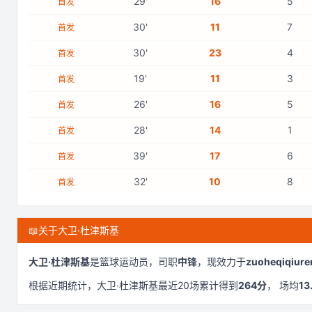
29
'
16
5
首发
30
'
11
7
首发
30
'
23
4
首发
19
'
11
3
首发
26
'
16
5
首发
28
'
14
1
首发
39
'
17
6
首发
32
'
10
8
首发
📖
关于大卫·杜津斯基
大卫·杜津斯基
是
篮球运动员，司职
中锋
，现效力于
zuoheqiqiure
根据近期统计，
大卫·杜津斯基
最近
20
场累计得到
264
分
， 场均
13