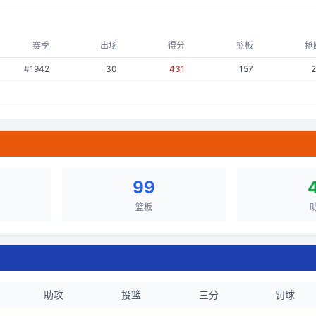
赛季
出场
得分
篮板
抢
#
1942
30
431
157
99
篮板
助攻
投篮
三分
罚球