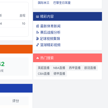
国际米兰
巴黎圣日耳曼
断
盖帽
📖 精彩内容
24
10
📰 最新体育新闻
📝 赛后战报分析
🎬 足球视频集锦
🏀 篮球精彩视频
🔥 热门搜索
42
英超直播
NBA直播
西甲直播
欧冠直播
助攻
CBA直播
德甲直播
评分