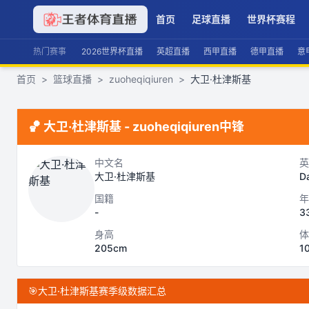
首页
足球直播
世界杯赛程
热门赛事
2026世界杯直播
英超直播
西甲直播
德甲直播
意
首页
>
篮球直播
>
zuoheqiqiuren
>
大卫·杜津斯基
🏀
大卫·杜津斯基
-
zuoheqiqiuren
中锋
中文名
英
大卫·杜津斯基
Da
国籍
年
-
3
身高
体
205cm
1
🎯
大卫·杜津斯基赛季级数据汇总