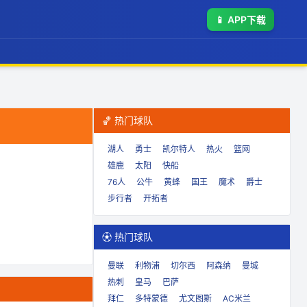
📱
APP下载
🏀 热门球队
湖人
勇士
凯尔特人
热火
篮网
雄鹿
太阳
快船
76人
公牛
黄蜂
国王
魔术
爵士
步行者
开拓者
⚽ 热门球队
曼联
利物浦
切尔西
阿森纳
曼城
热刺
皇马
巴萨
拜仁
多特蒙德
尤文图斯
AC米兰