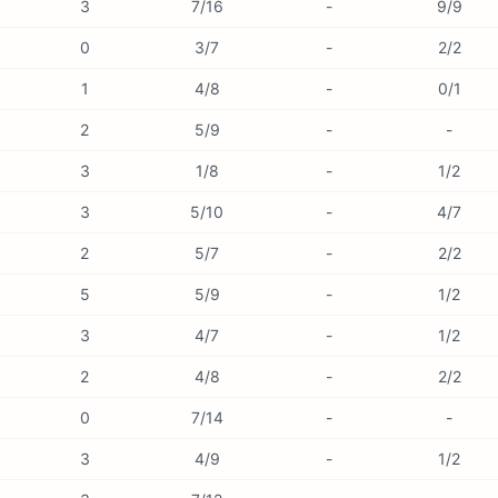
3
7/16
-
9/9
0
3/7
-
2/2
1
4/8
-
0/1
2
5/9
-
-
3
1/8
-
1/2
3
5/10
-
4/7
2
5/7
-
2/2
5
5/9
-
1/2
3
4/7
-
1/2
2
4/8
-
2/2
0
7/14
-
-
3
4/9
-
1/2