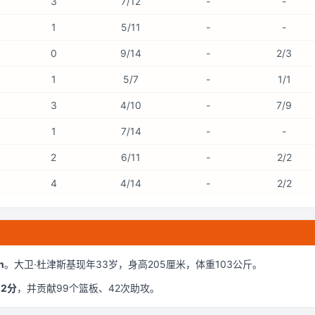
3
7/12
-
-
1
5/11
-
-
0
9/14
-
2/3
1
5/7
-
1/1
3
4/10
-
7/9
1
7/14
-
-
2
6/11
-
2/2
4
4/14
-
2/2
n
。
大卫·杜津斯基现年33岁
，身高205厘米
，体重103公斤
。
.2
分
，并贡献
99
个篮板、
42
次助攻。