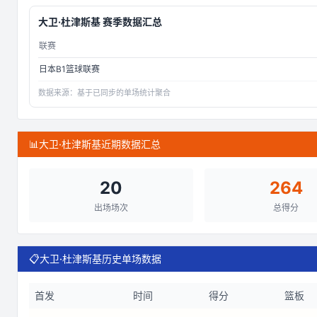
大卫·杜津斯基
赛季数据汇总
联赛
日本B1篮球联赛
数据来源：
基于已同步的单场统计聚合
📊
大卫·杜津斯基近期数据汇总
20
264
出场场次
总得分
📋
大卫·杜津斯基历史单场数据
首发
时间
得分
篮板