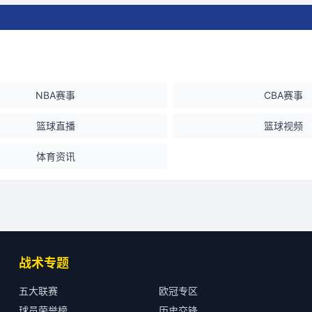
NBA赛事
CBA赛事
篮球直播
篮球视频
体育资讯
战术专题
五大联赛
欧冠专区
球员荣誉榜
历史交锋