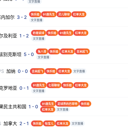
文字直播
快乐姐
91唐先生
灵儿聊球
红单大龙
塞内加尔
3
-
2
文字直播
奶爸说球
快乐姐
91唐先生
红单大龙
尔及利亚
1
-
2
文字直播
兔八哥
快乐姐
红单大龙
吉米起飞
兹别克斯坦
5
-
0
文字直播
VS
加纳
0
-
0
吉米起飞
快乐姐
红单大龙
文字直播
91唐先生
七哥聊球
快乐姐
红单大龙
克罗地亚
0
-
1
文字直播
91唐先生
足球界的巴菲特
快乐姐
果民主共和国
1
-
0
红单大龙
文字直播
S
加拿大
2
-
1
快乐姐
怡宝儿
红单大龙
文字直播