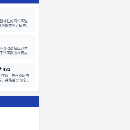
整体性的高位压迫
种极端攻势足球的正
间被反复利用，防
下前提至4...
-3-3高位压迫体
了法国队由守转攻
场脱节严重，难以组织
级发...
433
弃控球，构建双层防
送。英格兰空有控球
利用个人能力首开纪
用...