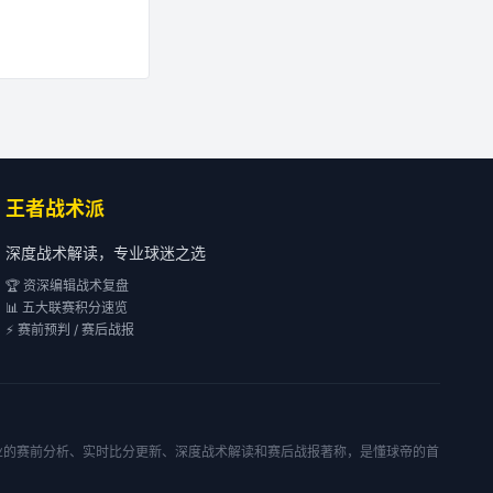
王者战术派
深度战术解读，专业球迷之选
🏆 资深编辑战术复盘
📊 五大联赛积分速览
⚡ 赛前预判 / 赛后战报
专业的赛前分析、实时比分更新、深度战术解读和赛后战报著称，是懂球帝的首