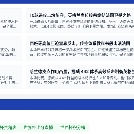
10球进攻击垮防守，英格兰高位绞杀终结法国卫冕之路
根廷的技术性
一场进球大战颠覆了世界杯决赛阶段的传统认知。英格兰凭借更具
递，完全掌控
战术，以6:4击败法国，终结了对手的卫冕之旅。本场比赛堪称两
快速反击寻找
面碰撞，双方均采用了极具侵略性的前场逼抢策略，导致中后场空
守体系形同虚设。 战术布置上，英格兰的4-3-3阵型在无球状态
西班牙高位压迫窒息反击，传控体系教科书般击溃法国
控优势，频
本场世界杯对决堪称一次战术层面的完胜。西班牙坚持其标志性的4
林厄姆的双
系，通过中场三人组的紧密站位与前场球员的积极回抢，完全切断
阿根廷的技
的传球线路。法国队的4-2-3-1阵型在对手的持续压迫下，中后
...
起有效的反击。 关键球员表现上，西班牙中场核心罗德里贡献了统治
哈兰德支点作用凸显，挪威 442 体系高效反击制衡英格兰 
防战术博
本场比赛，挪威队 442 阵型的战术纪律性令人印象深刻。他们放
撕开对手防
守链条，有效限制了英格兰 433 体系下赖斯与贝林厄姆的中场输
中卫与三中场
优势，却难以将球渗透至核心区域。 比赛的转折点出现在哈兰德
.
录。他不仅是终结点，更是挪威反击战术的支点，其背身拿球和牵制作
杯赛程表
世界杯比分直播
世界杯积分榜