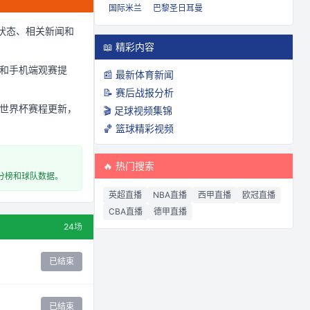
国际米兰
巴黎圣日耳曼
状态、相关新闻和
📖 精彩内容
和手机端观赛提
📰 最新体育新闻
📝 赛后战报分析
 世界杯赛程更新，
🎬 足球视频集锦
🏀 篮球精彩视频
🔥 热门搜索
分榜和球队数据。
英超直播
NBA直播
西甲直播
欧冠直播
CBA直播
德甲直播
24
场
已结束
已结束