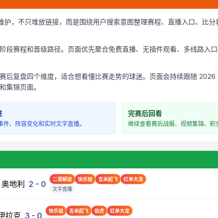
页维护，不只堆放链接，而是围绕用户搜索意图整理赛程、直播入口、比分
阶段赛程和晋级路径。页面优先聚合免费直播、无插件观看、多线路入口
后复盘四个维度，适合想看懂比赛走势的球迷。页面会持续跟随 2026
和集锦页面。
进
完赛后回看
事件、阵容变化和实时文字直播。
继续查看赛后战报、视频集锦、积
二哥解说
快乐姐
吉米起飞
红单大龙
奥地利
2
-
0
文字直播
快乐姐
吉米起飞
伯虎
红单大龙
伊拉克
3
-
0