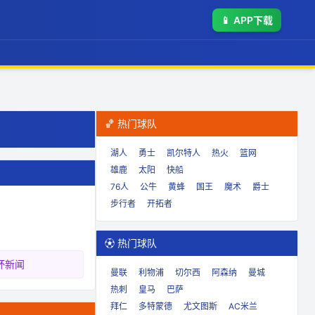
📱
APP下载
🏀 热门球队
湖人
勇士
凯尔特人
热火
篮网
雄鹿
太阳
快船
76人
公牛
黄蜂
国王
魔术
爵士
步行者
开拓者
⚽ 热门球队
杯新闻
曼联
利物浦
切尔西
阿森纳
曼城
热刺
皇马
巴萨
拜仁
多特蒙德
尤文图斯
AC米兰