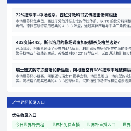
72%控球率+中场绞杀，西班牙教科书式传控击溃阿根廷
本场世界杯焦点战，西班牙凭借其标志性的传控体系，以 1:0 的比分将阿
击倒。德拉富恩特沿用经典的 4-3-3 阵型，通过高位压迫与中场三角传
了比赛节奏。阿根廷则摆出务实的 4-4-2 阵型，意图利用紧凑的防线和
机会，但在西班牙的传控网络面前，反击线路被有效切断。 ...
433变阵442，斯卡洛尼的临场调度如何扼杀英格兰边路？
开场阶段，阿根廷延续了经典的433体系，利用恩佐与德保罗在中场的传
繁寻找梅西与锋线的联系。英格兰则以4231阵型应对，试图通过赖斯和贝
后腰保护，发挥萨卡在右路的突击能力。双方在中场展开高强度绞杀，但
术优势使其在控球上稍占上风。 此役，恩佐·费尔南德斯是阿根廷的节拍器，他
瑞士链式防守冻结潘帕斯雄鹰，阿根廷空有68%控球率难破僵局
本场世界杯小组赛，阿根廷与瑞士1:1握手言和，场面呈现出一场典型的攻
弈。阿根廷沿用其经典的4-3-3控球体系，试图通过中场传导和边路渗透
线。然而，瑞士主帅雅金排出的5-3-2阵型展现了极高的战术纪律性，三
形成的双重屏障，有效压缩了梅西等核心球员在肋部的活动空间，迫使阿根..
🔗
世界杯长尾入口
优先收录入口
今日世界杯赛程
世界杯免费直播
世界杯直播入口
世界