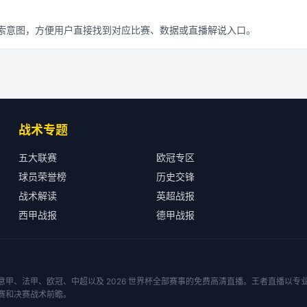
搜索意图，方便用户直接找到对应比赛、数据或直播解说入口。
战术专题
五大联赛
欧冠专区
球员荣誉榜
历史交锋
战术解读
英超战报
西甲战报
德甲战报
甲、法甲、欧冠、中超以及 2026 世界杯全部赛事的免费高清直播。王者直播以
赛和决赛战术前瞻。