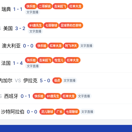
快乐姐
二哥解说
吉米起飞
红单大龙
瑞典
1
-
1
文字直播
91唐先生
七哥聊球
足球界的巴菲特
S
美国
3
-
2
文字直播
澳大利亚
0
-
0
快乐姐
红单大龙
阿飞冲天
文字直播
快乐姐
吉米起飞
怡宝儿
红单大龙
法国
1
-
4
文字直播
内加尔
VS
伊拉克
5
-
0
伯虎
文字直播
S
西班牙
0
-
1
快乐姐
91唐先生
红单大龙
文字直播
沙特阿拉伯
0
-
0
灵儿聊球
厂长
七哥聊球
文字直播