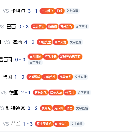
黑
VS
卡塔尔
3
-
1
吉米起飞
伯虎
文字直播
VS
巴西
0
-
3
二哥解说
快乐姐
吉米起飞
文字直播
哥
VS
海地
4
-
2
91唐先生
红单大龙
文字直播
灵儿聊球
阿飞冲天
足球界的巴菲特
墨西哥
0
-
3
文字直播
S
韩国
1
-
0
奶爸说球
91唐先生
红单大龙
文字直播
VS
德国
2
-
1
吉米起飞
红单大龙
怡宝儿
文字直播
VS
科特迪瓦
0
-
2
快乐姐
兔八哥
伯虎
文字直播
斯
VS
荷兰
1
-
3
富士康黄毛
91唐先生
文字直播