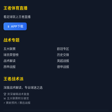
王者体育直播
看足球就上王者直播
📱
APP下载
战术专题
五大联赛
欧冠专区
球员荣誉榜
历史交锋
战术解读
英超战报
西甲战报
德甲战报
王者战术派
深度战术解读，专业球迷之选
🏆 资深编辑战术复盘
📊 五大联赛积分速览
⚡ 赛前预判 / 赛后战报