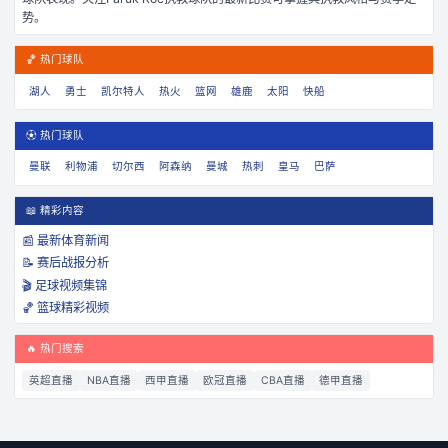
势。
🏀 热门球队
湖人
勇士
凯尔特人
热火
篮网
雄鹿
太阳
快船
⚽ 热门球队
曼联
利物浦
切尔西
阿森纳
曼城
热刺
皇马
巴萨
📖 精彩内容
📰 最新体育新闻
📝 赛后战报分析
🎬 足球视频集锦
🏀 篮球精彩视频
🔥 热门搜索
英超直播
NBA直播
西甲直播
欧冠直播
CBA直播
德甲直播