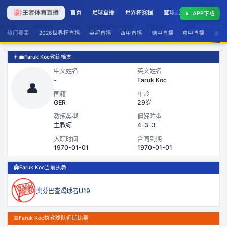
首页
足球直播
世界杯赛程
篮球直播
联赛积分
📱
APP下载
热门赛事
2026世界杯直播
英超直播
西甲直播
德甲直播
意甲直播
法甲
👨‍💼
Faruk Koc教练档案
中文姓名
英文姓名
-
Faruk Koc
👤
国籍
年龄
GER
29岁
教练类型
偏好阵型
主教练
4-3-3
入职时间
合同到期
1970-01-01
1970-01-01
🏟️
Faruk Koc当前执教
奥芬巴查踢球者U19
📅
Faruk Koc执教球队近期比赛