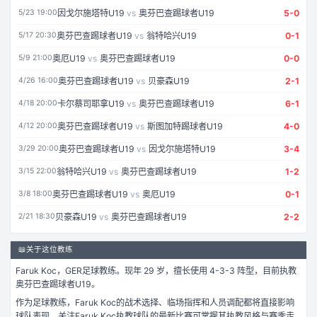
因戈尔施塔特U19
vs
奥芬巴查踢球者U19
5
-
0
5/23 19:00
奥芬巴查踢球者U19
vs
翁特哈兴U19
0
-
1
5/17 20:30
奥厄U19
vs
奥芬巴查踢球者U19
0
-
0
5/9 21:00
奥芬巴查踢球者U19
vs
贝豪森U19
2
-
1
4/26 16:00
卡尔蔡司耶拿U19
vs
奥芬巴查踢球者U19
6
-
1
4/18 20:00
奥芬巴查踢球者U19
vs
斯图加特踢球者U19
4
-
0
4/12 20:00
奥芬巴查踢球者U19
vs
因戈尔施塔特U19
3
-
4
3/29 20:00
翁特哈兴U19
vs
奥芬巴查踢球者U19
1
-
2
3/15 22:00
奥芬巴查踢球者U19
vs
奥厄U19
0
-
1
3/8 18:00
贝豪森U19
vs
奥芬巴查踢球者U19
2
-
2
2/21 18:30
📖
关于这位教练
Faruk Koc
，
GER
足球
教练。
现年 29 岁，
擅长使用 4-3-3 阵型，
目前执教
奥芬巴查踢球者U19。
作为
足球
教练，
Faruk Koc
的战术选择、临场指挥和人员调配都将直接影响
球队表现。关注
Faruk Koc
执教球队的最新比赛可掌握其执教风格与赛季走