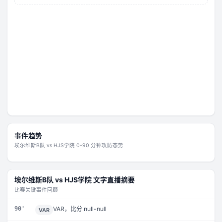
事件趋势
埃尔维斯B队
vs
HJS学院
0-90 分钟攻防态势
埃尔维斯B队
vs
HJS学院
文字直播摘要
比赛关键事件回顾
90'
VAR，比分 null-null
VAR