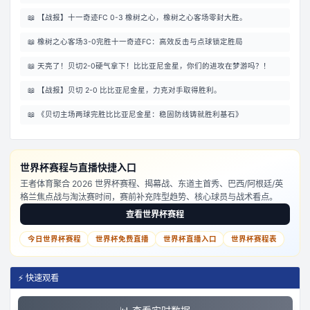
📖
【战报】十一奇迹FC 0-3 橡树之心，橡树之心客场零封大胜。
📖
橡树之心客场3-0完胜十一奇迹FC：高效反击与点球锁定胜局
📖
天亮了！贝切2-0硬气拿下！比比亚尼金星，你们的进攻在梦游吗？！
📖
【战报】贝切 2-0 比比亚尼金星，力克对手取得胜利。
📖
《贝切主场两球完胜比比亚尼金星：稳固防线铸就胜利基石》
世界杯赛程与直播快捷入口
王者体育聚合 2026 世界杯赛程、揭幕战、东道主首秀、巴西/阿根廷/英
格兰焦点战与淘汰赛时间，赛前补充阵型趋势、核心球员与战术看点。
查看世界杯赛程
今日世界杯赛程
世界杯免费直播
世界杯直播入口
世界杯赛程表
⚡ 快速观看