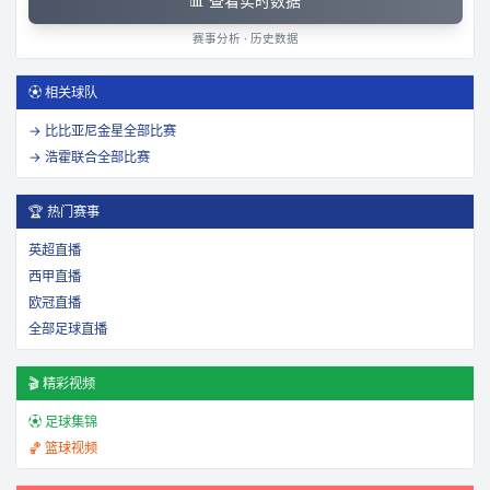
📊 查看实时数据
赛事分析 · 历史数据
⚽ 相关球队
→
比比亚尼金星
全部比赛
→
浩霍联合
全部比赛
🏆 热门赛事
英超直播
西甲直播
欧冠直播
全部足球直播
🎬 精彩视频
⚽ 足球集锦
🏀 篮球视频