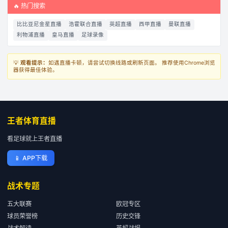
🔥 热门搜索
比比亚尼金星直播
浩霍联合直播
英超直播
西甲直播
曼联直播
利物浦直播
皇马直播
足球录像
💡
观看提示：
如遇直播卡顿，请尝试切换线路或刷新页面。 推荐使用Chrome浏览
器获得最佳体验。
王者体育直播
看足球就上王者直播
📱
APP下载
战术专题
五大联赛
欧冠专区
球员荣誉榜
历史交锋