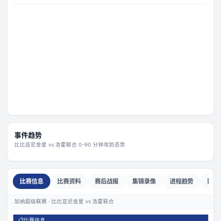
事件趋势
比比亚尼金星
vs
浩霍联合
0-90 分钟攻防态势
比赛信息
比赛资料
赛后战报
集锦录像
进程趋势
数据
加纳超级联赛 · 比比亚尼金星 vs 浩霍联合
📋
比赛信息