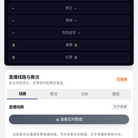
3
0
-
射正
-
-
角球
-
-
危险进攻
-
0
黄牌
0
0
红牌
0
直播线路与赛况
已完场
关注阵容变化、走势研判和赛后复盘。
线路
赛况
分析
赛程
直播线路
文字直播
📊 查看实时数据
当前暂无主播或免费直播线路，可先查看实时数据、文字直播和赛前分析。