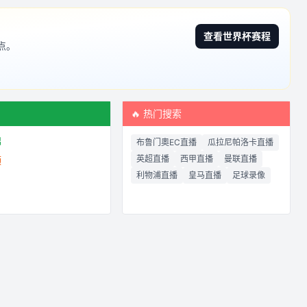
查看世界杯赛程
点。
频
🔥 热门搜索
锦
布鲁门奧EC直播
瓜拉尼帕洛卡直播
英超直播
西甲直播
曼联直播
频
利物浦直播
皇马直播
足球录像