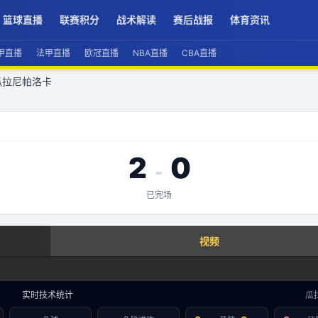
篮球直播
联赛积分
战术解读
赛后战报
体育资讯
甲直播
法甲直播
欧冠直播
NBA直播
CBA直播
 瓜拉尼帕洛卡
2
0
-
已完场
查看实时数据
视频
赛事分析 · 历史数据
实时技术统计
瓜