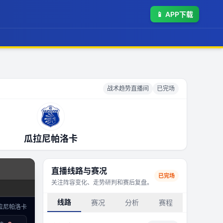
📱
APP下载
战术趋势直播间
已完场
瓜拉尼帕洛卡
直播线路与赛况
已完场
关注阵容变化、走势研判和赛后复盘。
线路
赛况
分析
赛程
拉尼帕洛卡