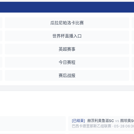
瓜拉尼帕洛卡比赛
世界杯直播入口
英超赛事
今日赛程
赛后战报
[
已结束
]
赫茨利奥鲁滋SC
vs
图坝奥S
巴西卡德里那斯乙组联赛
·
05-28 06:3