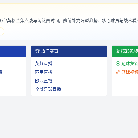
阿根廷/英格兰焦点战与淘汰赛时间，赛前补充阵型趋势、核心球员与战术看
表
🏆 热门赛事
🎬 精彩视
英超直播
⚽ 足球集
赛
西甲直播
🏀 篮球视
欧冠直播
全部足球直播