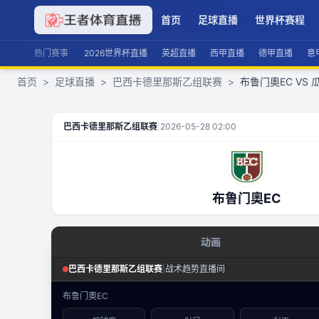
首页
足球直播
世界杯赛程
热门赛事
2026世界杯直播
英超直播
西甲直播
德甲直播
意
首页
>
足球直播
>
巴西卡德里那斯乙组联赛
>
布鲁门奧EC VS
布鲁门奧EC
VS
瓜拉尼帕洛卡
直播
巴西卡德里那斯乙组联赛
|
2026-05-28 02:00
布鲁门奧EC
动画
足球场景态势
巴西卡德里那斯乙组联赛
|
战术趋势直播间
巴西卡德里那斯乙组联赛
·
攻防态势
布鲁门奧EC
数据视图