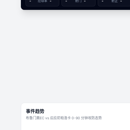
-
-
-
-
-
-
控球率
射门
射正
-
布鲁门奧EC
瓜拉尼帕洛
文字数据同步
2
0
事件趋势
布鲁门奧EC
vs
瓜拉尼帕洛卡
0-90 分钟攻防态势