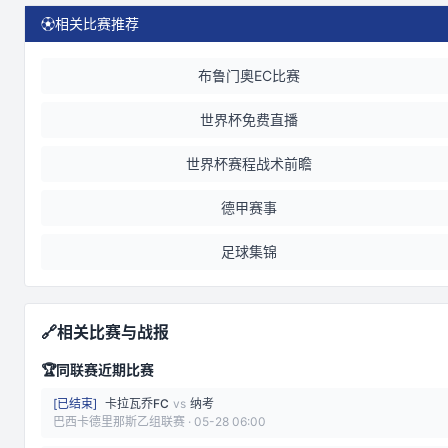
⚽
相关比赛推荐
布鲁门奧EC比赛
世界杯免费直播
世界杯赛程战术前瞻
德甲赛事
足球集锦
🔗
相关比赛与战报
🏆
同联赛近期比赛
[
已结束
]
卡拉瓦乔FC
vs
纳考
巴西卡德里那斯乙组联赛
·
05-28 06:00