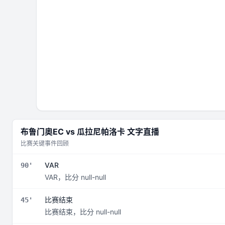
布鲁门奧EC
vs
瓜拉尼帕洛卡
文字直播
比赛关键事件回顾
VAR
90'
VAR，比分 null-null
比赛结束
45'
比赛结束，比分 null-null