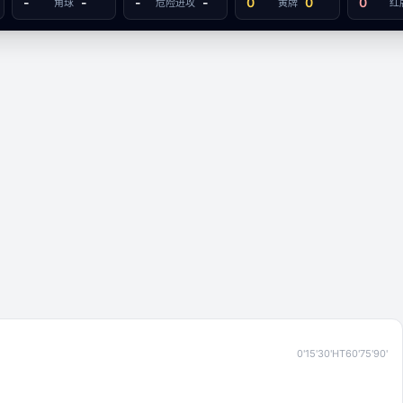
-
-
-
-
0
0
0
角球
危险进攻
黄牌
红
卡
0'
15'
30'
HT
60'
75'
90'