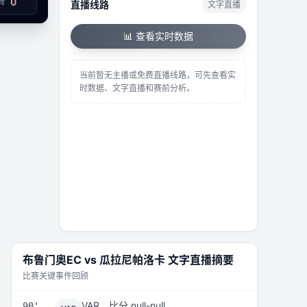
0
牌
直播线路
文字直播
已结束
📊 查看实时数据
当前暂无主播或免费直播线路，可先查看实
时数据、文字直播和赛前分析。
布鲁门奧EC
vs
瓜拉尼帕洛卡
文字直播摘要
比赛关键事件回顾
VAR，比分 null-null
90'