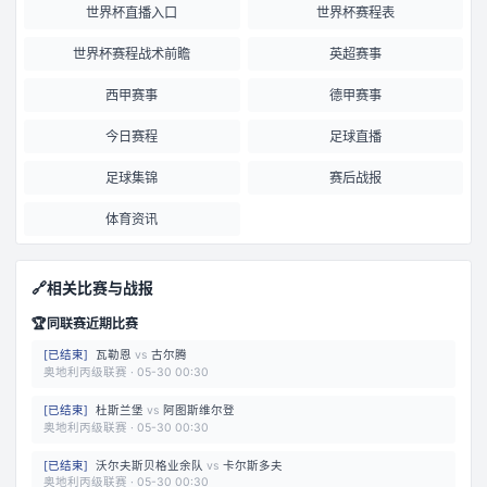
世界杯直播入口
世界杯赛程表
世界杯赛程战术前瞻
英超赛事
西甲赛事
德甲赛事
今日赛程
足球直播
足球集锦
赛后战报
体育资讯
🔗
相关比赛与战报
🏆
同联赛近期比赛
[
已结束
]
瓦勒恩
vs
古尔腾
奥地利丙级联赛
·
05-30 00:30
[
已结束
]
杜斯兰堡
vs
阿图斯维尔登
奥地利丙级联赛
·
05-30 00:30
[
已结束
]
沃尔夫斯贝格业余队
vs
卡尔斯多夫
奥地利丙级联赛
·
05-30 00:30