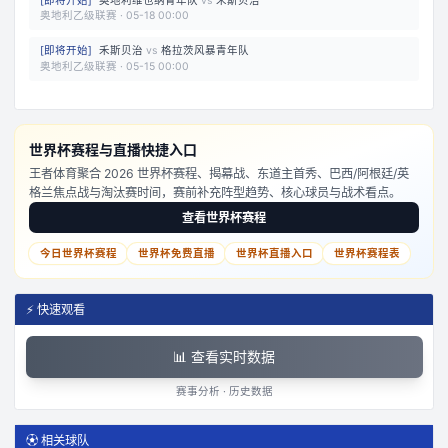
[
即将开始
]
奥地利维也纳青年队
vs
禾斯贝治
奥地利乙级联赛
·
05-18 00:00
[
即将开始
]
禾斯贝治
vs
格拉茨风暴青年队
奥地利乙级联赛
·
05-15 00:00
世界杯赛程与直播快捷入口
王者体育聚合 2026 世界杯赛程、揭幕战、东道主首秀、巴西/阿根廷/英
格兰焦点战与淘汰赛时间，赛前补充阵型趋势、核心球员与战术看点。
查看世界杯赛程
今日世界杯赛程
世界杯免费直播
世界杯直播入口
世界杯赛程表
⚡ 快速观看
📊 查看实时数据
赛事分析 · 历史数据
⚽ 相关球队