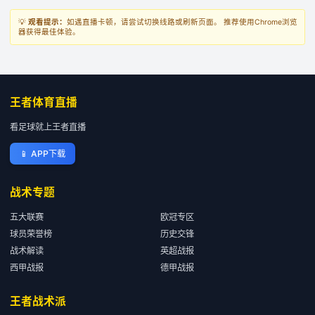
💡
观看提示：
如遇直播卡顿，请尝试切换线路或刷新页面。 推荐使用Chrome浏览
器获得最佳体验。
王者体育直播
看足球就上王者直播
📱
APP下载
战术专题
五大联赛
欧冠专区
球员荣誉榜
历史交锋
战术解读
英超战报
西甲战报
德甲战报
王者战术派