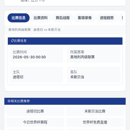
进球，比分 1-0
比赛信息
比赛资料
赛后战报
集锦录像
进程趋势
数据
奥地利丙级联赛 · 迪塔切 vs 禾斯贝治
📋
比赛信息
比赛时间
所属赛事
2026-05-30 00:30
奥地利丙级联赛
主队
客队
迪塔切
禾斯贝治
⚽
相关比赛推荐
迪塔切比赛
禾斯贝治比赛
今日世界杯赛程
世界杯免费直播