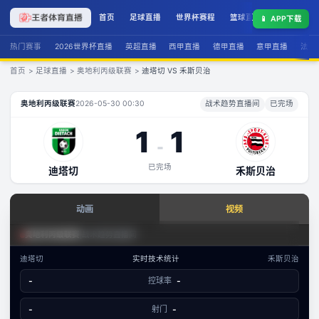
首页
足球直播
世界杯赛程
篮球直播
联赛积分
📱
APP下载
热门赛事
2026世界杯直播
英超直播
西甲直播
德甲直播
意甲直播
法甲
首页
>
足球直播
>
奥地利丙级联赛
>
迪塔切 VS 禾斯贝治
迪塔切
VS
禾斯贝治
直播
奥地利丙级联赛
2026-05-30 00:30
战术趋势直播间
已完场
1
1
-
已完场
迪塔切
禾斯贝治
查看实时数据
动画
视频
赛事分析 · 历史数据
足球场景态势
奥地利丙级联赛
|
战术趋势直播间
奥地利丙级联赛
·
攻防态势
迪塔切
实时技术统计
禾斯贝治
数据视图
-
控球率
-
-
已结束
迪塔切
禾斯贝治
文字数据同步
-
射门
-