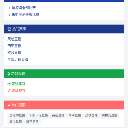
→
迪塔切
全部比赛
→
禾斯贝治
全部比赛
🏆 热门赛事
英超直播
西甲直播
欧冠直播
全部足球直播
🎬 精彩视频
⚽ 足球集锦
🏀 篮球视频
🔥 热门搜索
迪塔切直播
禾斯贝治直播
英超直播
西甲直播
曼联直播
利物浦直播
皇马直播
足球录像