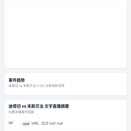
事件趋势
迪塔切
vs
禾斯贝治
0-90 分钟攻防态势
迪塔切
vs
禾斯贝治
文字直播摘要
比赛关键事件回顾
90'
VAR，比分 null-null
VAR