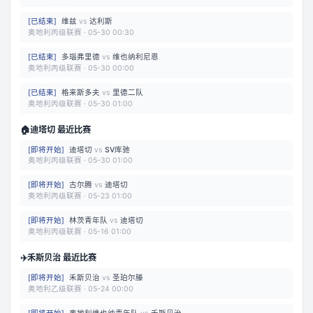
[
已结束
]
维兹
vs
达利斯
奥地利丙级联赛
·
05-30 00:30
[
已结束
]
多瑙弗里德
vs
维也纳利尼恩
奥地利丙级联赛
·
05-30 00:00
[
已结束
]
格来斯多夫
vs
里德二队
奥地利丙级联赛
·
05-30 01:00
🏠
迪塔切 最近比赛
[
即将开始
]
迪塔切
vs
SV库驰
奥地利丙级联赛
·
05-30 01:00
[
即将开始
]
古尔腾
vs
迪塔切
奥地利丙级联赛
·
05-23 01:00
[
即将开始
]
林茨青年队
vs
迪塔切
奥地利丙级联赛
·
05-16 01:00
✈️
禾斯贝治 最近比赛
[
即将开始
]
禾斯贝治
vs
圣珀尔滕
奥地利乙级联赛
·
05-24 00:00