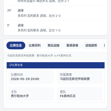
阿布杜加富尔·海达罗夫 进球，比分 2-1
20'
进球
多尼约·瓦利耶夫 进球，比分 2-0
8'
进球
多尼约·瓦利耶夫 进球，比分 1-0
比赛信息
比赛资料
赛后战报
集锦录像
进程趋势
数据
乌兹别克斯坦甲级联赛 · 费尔乾纳大学 vs FK奧林匹克
📋
比赛信息
比赛时间
所属赛事
2026-05-29 20:00
乌兹别克斯坦甲级联赛
主队
客队
费尔乾纳大学
FK奧林匹克