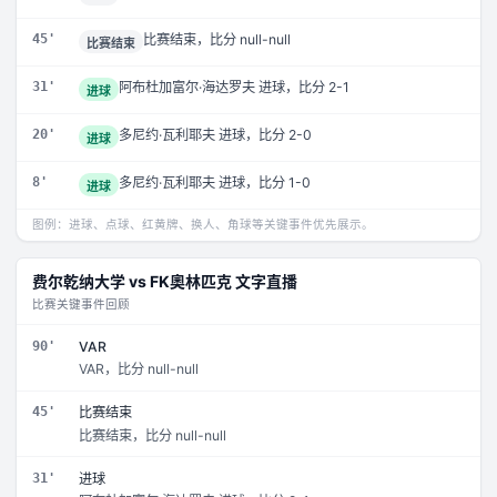
45'
比赛结束，比分 null-null
比赛结束
31'
阿布杜加富尔·海达罗夫 进球，比分 2-1
进球
20'
多尼约·瓦利耶夫 进球，比分 2-0
进球
8'
多尼约·瓦利耶夫 进球，比分 1-0
进球
图例：进球、点球、红黄牌、换人、角球等关键事件优先展示。
费尔乾纳大学
vs
FK奧林匹克
文字直播
比赛关键事件回顾
90'
VAR
VAR，比分 null-null
45'
比赛结束
比赛结束，比分 null-null
31'
进球