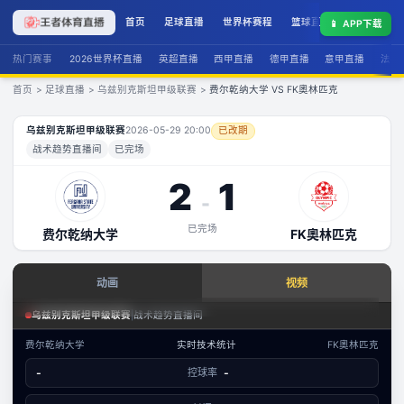
首页
足球直播
世界杯赛程
篮球直播
联赛积分
📱
APP下载
热门赛事
2026世界杯直播
英超直播
西甲直播
德甲直播
意甲直播
法甲
首页
>
足球直播
>
乌兹别克斯坦甲级联赛
>
费尔乾纳大学 VS FK奧林匹克
费尔乾纳大学
VS
FK奧林匹克
直播
乌兹别克斯坦甲级联赛
2026-05-29 20:00
已改期
战术趋势直播间
已完场
2
1
-
已完场
费尔乾纳大学
FK奧林匹克
查看实时数据
动画
视频
赛事分析 · 历史数据
足球场景态势
乌兹别克斯坦甲级联赛
|
战术趋势直播间
乌兹别克斯坦甲级联赛
·
攻防态势
费尔乾纳大学
实时技术统计
FK奧林匹克
数据视图
-
控球率
-
-
已结束
费尔乾纳大学
FK奧林匹克