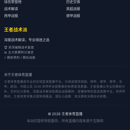
球员荣誉榜
历史交锋
战术解读
英超战报
西甲战报
德甲战报
王者战术派
深度战术解读，专业球迷之选
🏆 资深编辑战术复盘
📊 五大联赛积分速览
⚡ 赛前预判 / 赛后战报
关于
王者体育直播
王者体育直播是专业的足球篮球直播平台，为球迷提供英超、西甲、德甲、意甲、法
甲、欧冠、中超以及 2026 世界杯全部赛事的免费高清直播。王者直播以专业的赛前分
析、实时比分更新、深度战术解读和赛后战报著称，是懂球帝的首选观赛平台。世界杯
期间，王者体育将重点更新揭幕战、强队小组赛、淘汰赛和决赛战术前瞻。
©
2026
王者体育直播
本站仅提供导航服务，所有直播内容来源于互联网