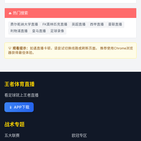
🔥 热门搜索
费尔乾纳大学直播
FK奧林匹克直播
英超直播
西甲直播
曼联直播
利物浦直播
皇马直播
足球录像
💡
观看提示：
如遇直播卡顿，请尝试切换线路或刷新页面。 推荐使用Chrome浏览
器获得最佳体验。
王者体育直播
看足球就上王者直播
📱
APP下载
战术专题
五大联赛
欧冠专区