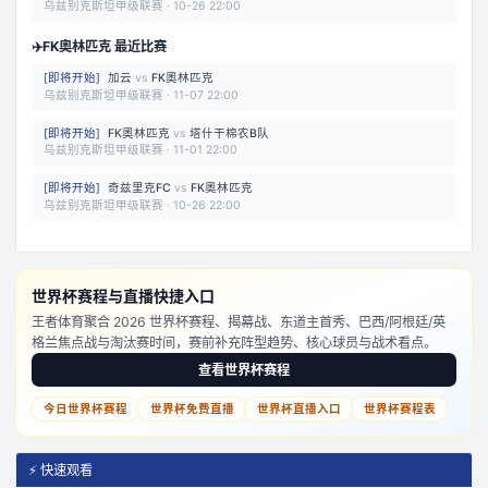
乌兹别克斯坦甲级联赛
·
10-26 22:00
✈️
FK奧林匹克 最近比赛
[
即将开始
]
加云
vs
FK奧林匹克
乌兹别克斯坦甲级联赛
·
11-07 22:00
[
即将开始
]
FK奧林匹克
vs
塔什干棉农B队
乌兹别克斯坦甲级联赛
·
11-01 22:00
[
即将开始
]
奇兹里克FC
vs
FK奧林匹克
乌兹别克斯坦甲级联赛
·
10-26 22:00
世界杯赛程与直播快捷入口
王者体育聚合 2026 世界杯赛程、揭幕战、东道主首秀、巴西/阿根廷/英
格兰焦点战与淘汰赛时间，赛前补充阵型趋势、核心球员与战术看点。
查看世界杯赛程
今日世界杯赛程
世界杯免费直播
世界杯直播入口
世界杯赛程表
⚡ 快速观看