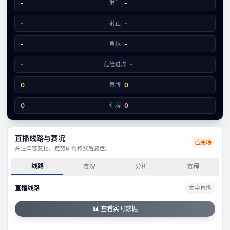
文字数据同步
-
射门
-
2
1
-
射正
-
-
角球
-
-
危险进攻
-
0
黄牌
0
0
红牌
0
直播线路与赛况
已完场
关注阵容变化、走势研判和赛后复盘。
线路
赛况
分析
赛程
直播线路
文字直播
📊 查看实时数据