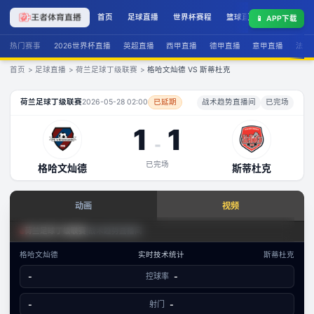
首页
足球直播
世界杯赛程
篮球直播
联赛积分
📱
APP下载
热门赛事
2026世界杯直播
英超直播
西甲直播
德甲直播
意甲直播
法甲
首页
>
足球直播
>
荷兰足球丁级联赛
>
格哈文灿德 VS 斯蒂杜克
格哈文灿德
VS
斯蒂杜克
直播
荷兰足球丁级联赛
2026-05-28 02:00
已延期
战术趋势直播间
已完场
1
1
-
已完场
格哈文灿德
斯蒂杜克
查看实时数据
动画
视频
赛事分析 · 历史数据
足球场景态势
荷兰足球丁级联赛
|
战术趋势直播间
荷兰足球丁级联赛
·
攻防态势
格哈文灿德
实时技术统计
斯蒂杜克
数据视图
-
控球率
-
-
已结束
格哈文灿德
斯蒂杜克
文字数据同步
-
射门
-