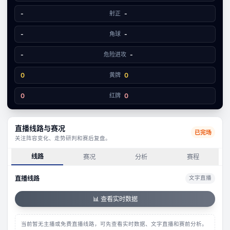
1
1
-
射正
-
-
角球
-
-
危险进攻
-
0
黄牌
0
0
红牌
0
直播线路与赛况
已完场
关注阵容变化、走势研判和赛后复盘。
线路
赛况
分析
赛程
直播线路
文字直播
📊 查看实时数据
当前暂无主播或免费直播线路，可先查看实时数据、文字直播和赛前分析。