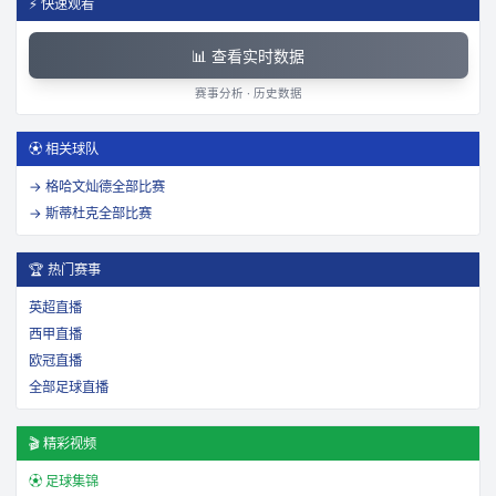
⚡ 快速观看
📊 查看实时数据
赛事分析 · 历史数据
⚽ 相关球队
→
格哈文灿德
全部比赛
→
斯蒂杜克
全部比赛
🏆 热门赛事
英超直播
西甲直播
欧冠直播
全部足球直播
🎬 精彩视频
⚽ 足球集锦