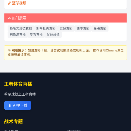
🏀 篮球视频
🔥 热门搜索
格哈文灿德直播
斯蒂杜克直播
英超直播
西甲直播
曼联直播
利物浦直播
皇马直播
足球录像
💡
观看提示：
如遇直播卡顿，请尝试切换线路或刷新页面。 推荐使用Chrome浏览
器获得最佳体验。
王者体育直播
看足球就上王者直播
📱
APP下载
战术专题