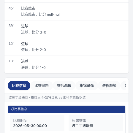
45'
比赛结束
比赛结束，比分 null-null
39'
进球
进球，比分 3-0
15'
进球
进球，比分 2-0
13'
进球
进球，比分 1-0
比赛信息
比赛资料
赛后战报
集锦录像
进程趋势
数据
波兰丁级联赛 · 格拉尼卡·凯特津恩 vs 索科尔奥斯罗达
📋
比赛信息
比赛时间
所属赛事
2026-05-30 00:00
波兰丁级联赛