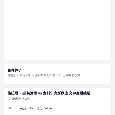
事件趋势
格拉尼卡·凯特津恩
vs
索科尔奥斯罗达
0-90 分钟攻防态势
格拉尼卡·凯特津恩
vs
索科尔奥斯罗达
文字直播摘要
比赛关键事件回顾
90'
VAR，比分 null-null
VAR