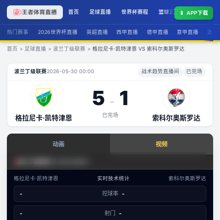
首页
足球直播
世界杯赛程
篮球直播
联赛积分
📱
APP下载
热门赛事
2026世界杯直播
英超直播
西甲直播
德甲直播
意甲直播
法甲
首页
>
足球直播
>
波兰丁级联赛
>
格拉尼卡·凯特津恩 VS 索科尔奥斯罗达
格拉尼卡·凯特津恩
VS
索科尔奥斯罗达
直播
波兰丁级联赛
2026-05-30 00:00
战术趋势直播间
已完场
5
1
-
已完场
格拉尼卡·凯特津恩
索科尔奥斯罗达
查看实时数据
动画
视频
赛事分析 · 历史数据
足球场景态势
波兰丁级联赛
|
战术趋势直播间
波兰丁级联赛
·
攻防态势
格拉尼卡·凯特津恩
实时技术统计
索科尔奥斯罗达
数据视图
-
控球率
-
-
已结束
格拉尼卡·凯特津恩
索科尔奥斯罗达
文字数据同步
-
射门
-