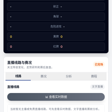
5
1
-
射正
-
-
角球
-
-
危险进攻
-
0
黄牌
0
0
红牌
0
直播线路与赛况
已完场
关注阵容变化、走势研判和赛后复盘。
线路
赛况
分析
赛程
直播线路
文字直播
📊 查看实时数据
当前暂无主播或免费直播线路，可先查看实时数据、文字直播和赛前分析。