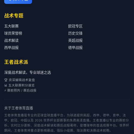
战术专题
五大联赛
欧冠专区
球员荣誉榜
历史交锋
战术解读
英超战报
西甲战报
德甲战报
王者战术派
深度战术解读，专业球迷之选
🏆 资深编辑战术复盘
📊 五大联赛积分速览
⚡ 赛前预判 / 赛后战报
关于
王者体育直播
王者体育直播是专业的足球篮球直播平台，为球迷提供英超、西甲、德甲、意甲、法
甲、欧冠、中超以及 2026 世界杯全部赛事的免费高清直播。王者直播以专业的赛前分
析、实时比分更新、深度战术解读和赛后战报著称，是懂球帝的首选观赛平台。世界杯
期间，王者体育将重点更新揭幕战、强队小组赛、淘汰赛和决赛战术前瞻。