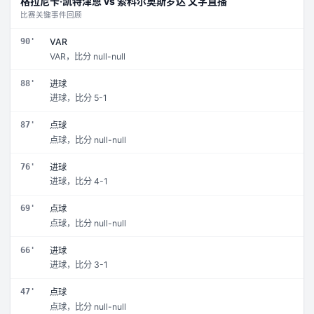
格拉尼卡·凯特津恩
vs
索科尔奥斯罗达
文字直播
比赛关键事件回顾
90'
VAR
VAR，比分 null-null
88'
进球
进球，比分 5-1
87'
点球
点球，比分 null-null
76'
进球
进球，比分 4-1
69'
点球
点球，比分 null-null
66'
进球
进球，比分 3-1
47'
点球
点球，比分 null-null