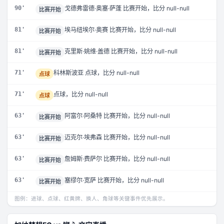
90'
戈德弗雷德·奥塞·萨蓬 比赛开始，比分 null-null
比赛开始
81'
埃马纽埃尔·奥赛 比赛开始，比分 null-null
比赛开始
81'
克里斯·姚维·盖德 比赛开始，比分 null-null
比赛开始
71'
科林斯波亚 点球，比分 null-null
点球
71'
点球，比分 null-null
点球
63'
阿富尔·阿桑特 比赛开始，比分 null-null
比赛开始
63'
迈克尔·埃弗森 比赛开始，比分 null-null
比赛开始
63'
詹姆斯·费萨尔 比赛开始，比分 null-null
比赛开始
63'
塞缪尔·宽萨 比赛开始，比分 null-null
比赛开始
图例：进球、点球、红黄牌、换人、角球等关键事件优先展示。