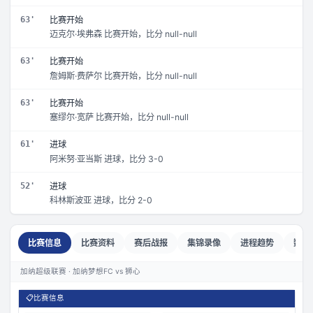
63'
比赛开始
迈克尔·埃弗森 比赛开始，比分 null-null
63'
比赛开始
詹姆斯·费萨尔 比赛开始，比分 null-null
63'
比赛开始
塞缪尔·宽萨 比赛开始，比分 null-null
61'
进球
阿米努·亚当斯 进球，比分 3-0
52'
进球
科林斯波亚 进球，比分 2-0
比赛信息
比赛资料
赛后战报
集锦录像
进程趋势
数据
加纳超级联赛 · 加纳梦想FC vs 狮心
📋
比赛信息