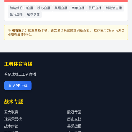
加纳梦想FC直播
狮心直播
英超直播
西甲直播
曼联直播
利物浦直播
皇马直播
足球录像
💡
观看提示：
如遇直播卡顿，请尝试切换线路或刷新页面。 推荐使用Chrome浏览
器获得最佳体验。
王者体育直播
看足球就上王者直播
📱
APP下载
战术专题
五大联赛
欧冠专区
球员荣誉榜
历史交锋
战术解读
英超战报