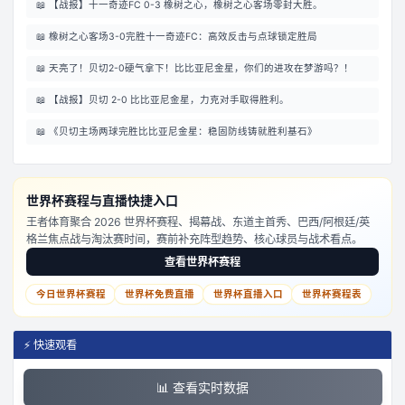
📖
【战报】十一奇迹FC 0-3 橡树之心，橡树之心客场零封大胜。
📖
橡树之心客场3-0完胜十一奇迹FC：高效反击与点球锁定胜局
📖
天亮了！贝切2-0硬气拿下！比比亚尼金星，你们的进攻在梦游吗？！
📖
【战报】贝切 2-0 比比亚尼金星，力克对手取得胜利。
📖
《贝切主场两球完胜比比亚尼金星：稳固防线铸就胜利基石》
世界杯赛程与直播快捷入口
王者体育聚合 2026 世界杯赛程、揭幕战、东道主首秀、巴西/阿根廷/英
格兰焦点战与淘汰赛时间，赛前补充阵型趋势、核心球员与战术看点。
查看世界杯赛程
今日世界杯赛程
世界杯免费直播
世界杯直播入口
世界杯赛程表
⚡ 快速观看
📊 查看实时数据