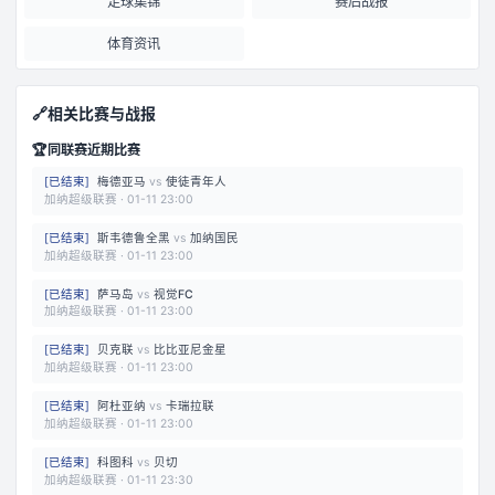
足球集锦
赛后战报
体育资讯
🔗
相关比赛与战报
🏆
同联赛近期比赛
[
已结束
]
梅德亚马
vs
使徒青年人
加纳超级联赛
·
01-11 23:00
[
已结束
]
斯韦德鲁全黑
vs
加纳国民
加纳超级联赛
·
01-11 23:00
[
已结束
]
萨马岛
vs
视觉FC
加纳超级联赛
·
01-11 23:00
[
已结束
]
贝克联
vs
比比亚尼金星
加纳超级联赛
·
01-11 23:00
[
已结束
]
阿杜亚纳
vs
卡瑞拉联
加纳超级联赛
·
01-11 23:00
[
已结束
]
科图科
vs
贝切
加纳超级联赛
·
01-11 23:30