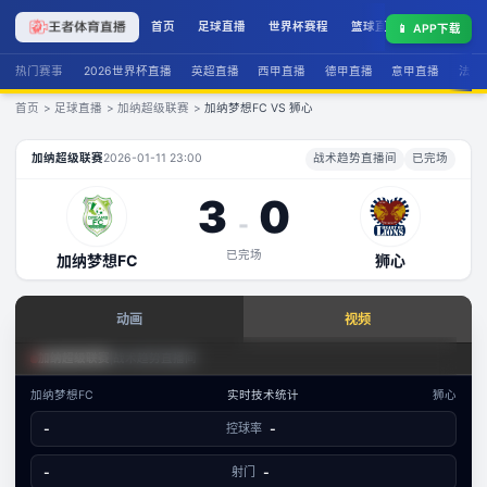
首页
足球直播
世界杯赛程
篮球直播
联赛积分
📱
APP下载
热门赛事
2026世界杯直播
英超直播
西甲直播
德甲直播
意甲直播
法甲
首页
>
足球直播
>
加纳超级联赛
>
加纳梦想FC VS 狮心
加纳梦想FC
VS
狮心
直播
加纳超级联赛
2026-01-11 23:00
战术趋势直播间
已完场
3
0
-
已完场
加纳梦想FC
狮心
查看实时数据
动画
视频
赛事分析 · 历史数据
足球场景态势
加纳超级联赛
|
战术趋势直播间
加纳超级联赛
·
攻防态势
加纳梦想FC
实时技术统计
狮心
数据视图
-
控球率
-
-
已结束
加纳梦想FC
狮心
文字数据同步
-
射门
-