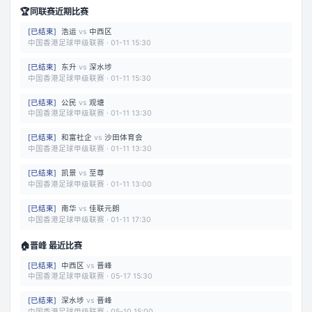
🏆
同联赛近期比赛
[
已结束
]
浩运
vs
中西区
中国香港足球甲级联赛
·
01-11 15:30
[
已结束
]
东升
vs
深水埗
中国香港足球甲级联赛
·
01-11 15:30
[
已结束
]
公民
vs
观塘
中国香港足球甲级联赛
·
01-11 13:30
[
已结束
]
和富社企
vs
沙田体育会
中国香港足球甲级联赛
·
01-11 13:30
[
已结束
]
凯景
vs
至尊
中国香港足球甲级联赛
·
01-11 13:00
[
已结束
]
南华
vs
佳联元朗
中国香港足球甲级联赛
·
01-11 17:30
🏠
晋峰 最近比赛
[
已结束
]
中西区
vs
晋峰
中国香港足球甲级联赛
·
05-17 15:30
[
已结束
]
深水埗
vs
晋峰
中国香港足球甲级联赛
·
05-10 15:00