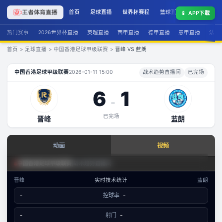
首页
足球直播
世界杯赛程
篮球直播
联赛积分
📱
APP下载
热门赛事
2026世界杯直播
英超直播
西甲直播
德甲直播
意甲直播
法甲
首页
>
足球直播
>
中国香港足球甲级联赛
>
晋峰 VS 蓝朗
晋峰
VS
蓝朗
直播
中国香港足球甲级联赛
2026-01-11 15:00
战术趋势直播间
已完场
6
1
-
已完场
晋峰
蓝朗
查看实时数据
动画
视频
赛事分析 · 历史数据
足球场景态势
中国香港足球甲级联赛
|
战术趋势直播间
中国香港足球甲级联赛
·
攻防态势
晋峰
实时技术统计
蓝朗
数据视图
-
控球率
-
-
已结束
晋峰
蓝朗
文字数据同步
-
射门
-