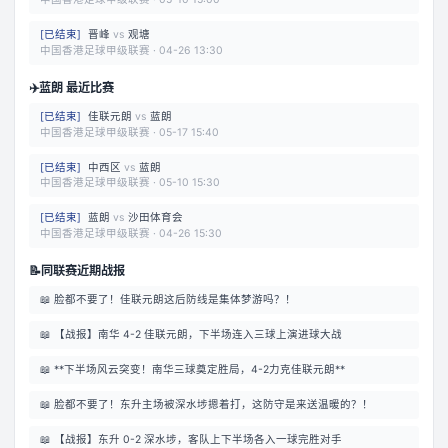
[
已结束
]
晋峰
vs
观塘
中国香港足球甲级联赛
·
04-26 13:30
✈️
蓝朗 最近比赛
[
已结束
]
佳联元朗
vs
蓝朗
中国香港足球甲级联赛
·
05-17 15:40
[
已结束
]
中西区
vs
蓝朗
中国香港足球甲级联赛
·
05-10 15:30
[
已结束
]
蓝朗
vs
沙田体育会
中国香港足球甲级联赛
·
04-26 15:30
📝
同联赛近期战报
📖
脸都不要了！佳联元朗这后防线是集体梦游吗？！
📖
【战报】南华 4-2 佳联元朗，下半场连入三球上演进球大战
📖
**下半场风云突变！南华三球奠定胜局，4-2力克佳联元朗**
📖
脸都不要了！东升主场被深水埗摁着打，这防守是来送温暖的？！
📖
【战报】东升 0-2 深水埗，客队上下半场各入一球完胜对手