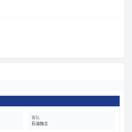
客队
石油独立