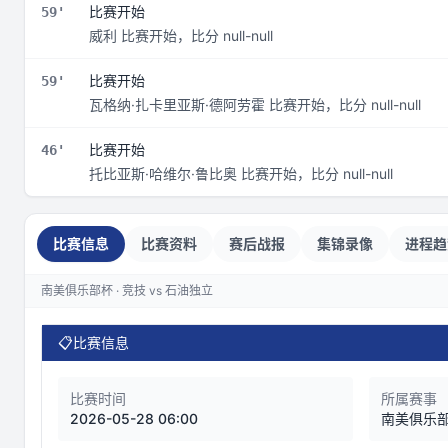
比赛开始
59'
威利 比赛开始，比分 null-null
比赛开始
59'
瓦格纳·扎卡里亚斯·德阿劳霍 比赛开始，比分 null-null
比赛开始
46'
托比亚斯·哈维尔·鲁比奥 比赛开始，比分 null-null
比赛信息
比赛资料
赛后战报
集锦录像
进程趋
南美俱乐部杯 · 竞技 vs 石油独立
📋
比赛信息
比赛时间
所属赛事
2026-05-28 06:00
南美俱乐