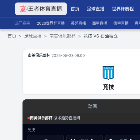
首页
足球直播
世界杯赛程
热门赛事
2026世界杯直播
英超直播
西甲直播
德甲直播
意
首页
>
足球直播
>
南美俱乐部杯
>
竞技 VS 石油独立
竞技
VS
石油独立
直播
南美俱乐部杯
|
2026-05-28 06:00
竞技
动画
足球场景态势
南美俱乐部杯
|
战术趋势直播间
南美俱乐部杯
·
攻防态势
竞技
数据视图