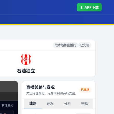
📱
APP下载
战术趋势直播间
已完场
石油独立
直播线路与赛况
已完场
关注阵容变化、走势研判和赛后复盘。
线路
赛况
分析
赛程
石油独立