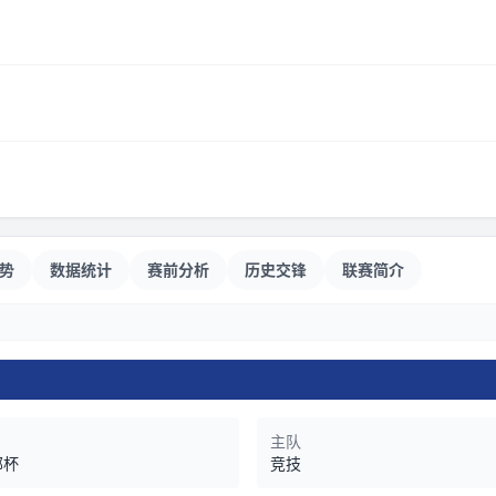
势
数据统计
赛前分析
历史交锋
联赛简介
主队
部杯
竞技