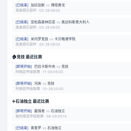
[
已结束
]
加拉加斯
vs
博塔弗戈
南美俱乐部杯
·
05-28 06:00
[
已结束
]
亚松森奥林匹亚
vs
奥达科斯意大利人
南美俱乐部杯
·
05-28 06:00
[
已结束
]
米内罗竞技
vs
卡贝略港学院
南美俱乐部杯
·
05-28 06:00
🏠
竞技 最近比赛
[
即将开始
]
巴拉卡斯中央
vs
竞技
阿根廷甲级联赛
·
11-09 05:00
[
即将开始
]
河床
vs
竞技
阿根廷甲级联赛
·
10-26 05:00
✈️
石油独立 最近比赛
[
即将开始
]
最强者
vs
石油独立
玻利维亚甲级联赛
·
08-09 05:15
[
已结束
]
奥鲁罗
vs
石油独立