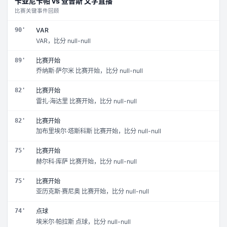
卡亚尼卡帕
vs
查普斯
文字直播
比赛关键事件回顾
90'
VAR
VAR，比分 null-null
89'
比赛开始
乔纳斯·萨尔米 比赛开始，比分 null-null
82'
比赛开始
雷扎·海达里 比赛开始，比分 null-null
82'
比赛开始
加布里埃尔·塔斯科斯 比赛开始，比分 null-null
75'
比赛开始
赫尔科·库萨 比赛开始，比分 null-null
75'
比赛开始
亚历克斯·赛尼奥 比赛开始，比分 null-null
74'
点球
埃米尔·帕拉斯 点球，比分 null-null