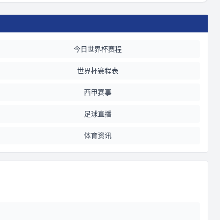
今日世界杯赛程
世界杯赛程表
西甲赛事
足球直播
体育资讯