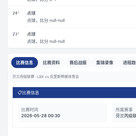
点球
24'
点球，比分 null-null
点球
23'
点球，比分 null-null
比赛信息
比赛资料
赛后战报
集锦录像
进程趋
芬兰丙级联赛 · LBK vs 克里斯蒂娜体育会
📋
比赛信息
比赛时间
所属赛事
2026-05-28 00:30
芬兰丙级