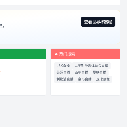
查看世界杯赛程
点。
频
🔥 热门搜索
锦
LBK直播
克里斯蒂娜体育会直播
英超直播
西甲直播
曼联直播
频
利物浦直播
皇马直播
足球录像