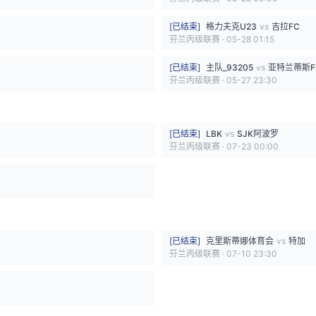
[
已结束
]
格力夫克U23
vs
吉拉FC
芬兰丙级联赛
·
05-28 01:15
[
已结束
]
主队_93205
vs
亚特兰蒂斯F
芬兰丙级联赛
·
05-27 23:30
[
已结束
]
LBK
vs
SJK阿波罗
芬兰丙级联赛
·
07-23 00:00
[
已结束
]
克里斯蒂娜体育会
vs
特加
芬兰丙级联赛
·
07-10 23:30