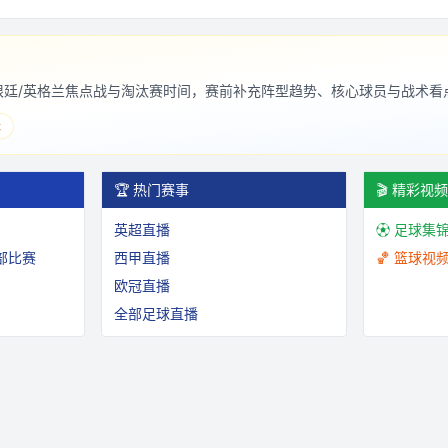
阿根廷/英格兰焦点战与淘汰赛时间，赛前补充阵型趋势、核心球员与战术看
表
🏆 热门赛事
🎬 精彩视
英超直播
⚽ 足球集
部比赛
西甲直播
🏀 篮球视
欧冠直播
全部足球直播