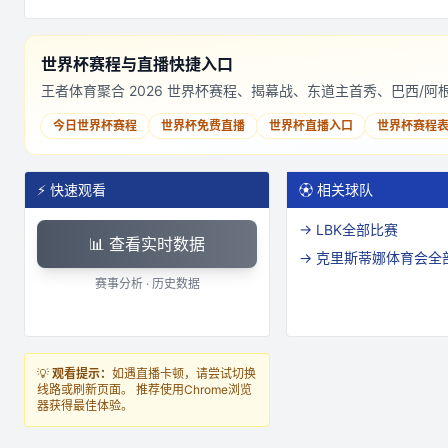
世界杯赛程与直播快捷入口
王者体育聚合 2026 世界杯赛程、揭幕战、东道主首秀、巴西/
今日世界杯赛程
世界杯免费直播
世界杯直播入口
世界杯赛程
⚡ 快速观看
⚽ 相关球队
→
LBK
全部比赛
📊 查看实时数据
→
克里斯蒂娜体育会
全
赛事分析 · 历史数据
💡
观看提示：
如遇直播卡顿，请尝试切换
线路或刷新页面。 推荐使用Chrome浏览
器获得最佳体验。