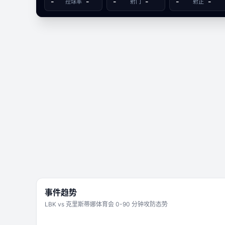
-
-
-
-
-
-
控球率
射门
射正
-
LBK
克里斯
文字数据同步
1
事件趋势
LBK
vs
克里斯蒂娜体育会
0-90 分钟攻防态势