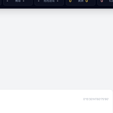
-
-
-
-
0
0
0
角球
危险进攻
黄牌
红
蒂娜体育会
2
0'
15'
30'
HT
60'
75'
90'