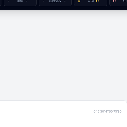
-
-
-
-
0
0
0
角球
危险进攻
黄牌
红
0'
15'
30'
HT
60'
75'
90'