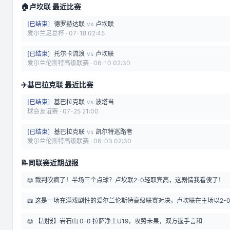
🏠
卢坎联 最近比赛
[
已结束
]
德罗赫达联
vs
卢坎联
爱尔兰足总杯
·
07-18 02:45
[
已结束
]
托尔卡流浪
vs
卢坎联
爱尔兰伦斯特高级联赛
·
06-10 02:30
✈️
基巴拉克联 最近比赛
[
已结束
]
基巴拉克联
vs
波塔当
球会友谊赛
·
07-25 21:00
[
已结束
]
基巴拉克联
vs
凯尔特巡路者
爱尔兰伦斯特高级联赛
·
06-03 02:30
📝
同联赛近期战报
📖
裁判吹疯了！半场三个点球？卢坎联2-0轻取宾高，这剧情我看傻了！
📖
这是一场充满戏剧性的爱尔兰伦斯特高级联赛对决，卢坎联在主场以2-
📖
【战报】岩石山 0-0 拉萨净土U19，攻势未果，双方握手言和