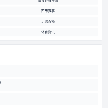
世界杯赛程表
西甲赛事
足球直播
体育资讯
联