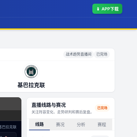
📱
APP下载
战术趋势直播间
已完场
基巴拉克联
直播线路与赛况
已完场
关注阵容变化、走势研判和赛后复盘。
线路
赛况
分析
赛程
基巴拉克联