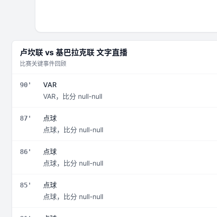
卢坎联
vs
基巴拉克联
文字直播
比赛关键事件回顾
VAR
90'
VAR，比分 null-null
点球
87'
点球，比分 null-null
点球
86'
点球，比分 null-null
点球
85'
点球，比分 null-null