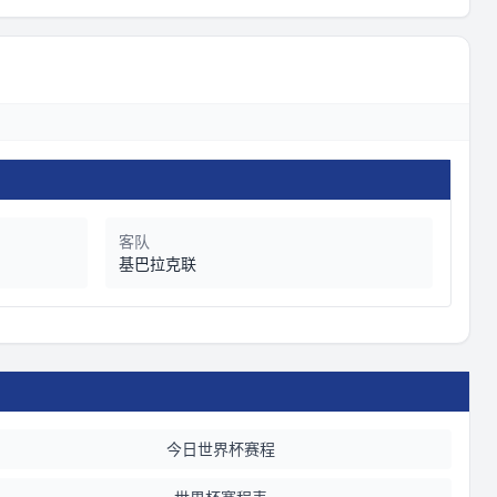
客队
基巴拉克联
今日世界杯赛程