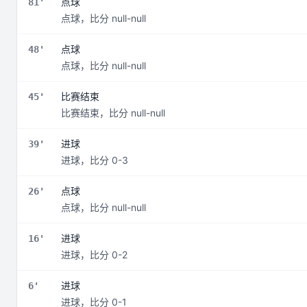
点球
81'
点球，比分 null-null
点球
48'
点球，比分 null-null
比赛结束
45'
比赛结束，比分 null-null
进球
39'
进球，比分 0-3
点球
26'
点球，比分 null-null
进球
16'
进球，比分 0-2
进球
6'
进球，比分 0-1