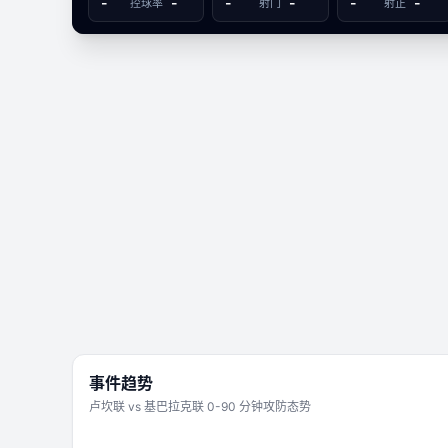
-
-
-
-
-
-
控球率
射门
射正
-
卢坎联
基巴拉克联
文字数据同步
0
3
事件趋势
卢坎联
vs
基巴拉克联
0-90 分钟攻防态势