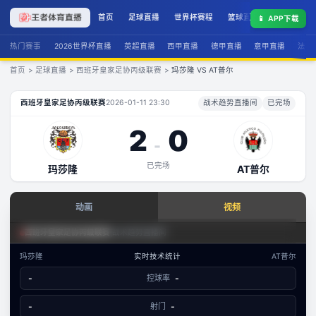
首页
足球直播
世界杯赛程
篮球直播
联赛积分
📱
APP下载
热门赛事
2026世界杯直播
英超直播
西甲直播
德甲直播
意甲直播
法甲
首页
>
足球直播
>
西班牙皇家足协丙级联赛
>
玛莎隆 VS AT普尔
玛莎隆
VS
AT普尔
直播
西班牙皇家足协丙级联赛
2026-01-11 23:30
战术趋势直播间
已完场
2
0
-
已完场
玛莎隆
AT普尔
查看实时数据
动画
视频
赛事分析 · 历史数据
足球场景态势
西班牙皇家足协丙级联赛
|
战术趋势直播间
西班牙皇家足协丙级联赛
·
攻防态势
玛莎隆
实时技术统计
AT普尔
数据视图
-
控球率
-
-
已结束
玛莎隆
AT普尔
文字数据同步
-
射门
-