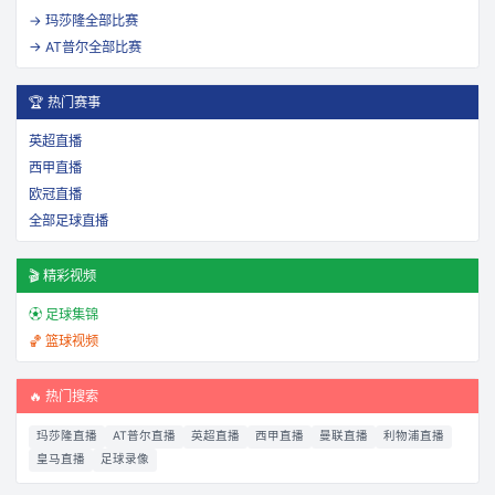
→
玛莎隆
全部比赛
→
AT普尔
全部比赛
🏆 热门赛事
英超直播
西甲直播
欧冠直播
全部足球直播
🎬 精彩视频
⚽ 足球集锦
🏀 篮球视频
🔥 热门搜索
玛莎隆直播
AT普尔直播
英超直播
西甲直播
曼联直播
利物浦直播
皇马直播
足球录像