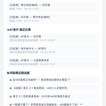
[
已结束
]
穆尔西亚城B队
vs
玛莎隆
联赛_7549
·
05-24 17:00
[
已结束
]
玛莎隆
vs
穆尔西亚城B队
联赛_7549
·
05-17 01:30
✈️
AT普尔 最近比赛
[
已结束
]
AT普尔
vs
玛莎隆
西班牙皇家足协丙级联赛
·
05-11 00:00
[
已结束
]
埃尔帕尔马
vs
AT普尔
西班牙皇家足协丙级联赛
·
05-03 18:00
[
已结束
]
AT普尔
vs
马里蒂莫体育
西班牙皇家足协丙级联赛
·
04-26 17:30
📝
同联赛近期战报
📖
这VAR是奥艾亲戚吧？！奥波恩纳这输得太憋屈了！
📖
【战报】奥艾 2-1 奥波恩纳，VAR介入关键判罚。
📖
奥艾 2-1 险胜奥波恩纳：90分钟VAR定格胜负悬念
📖
**脸都不要了！萨劳斯竞技主场被绝杀，VAR都救不了你！**