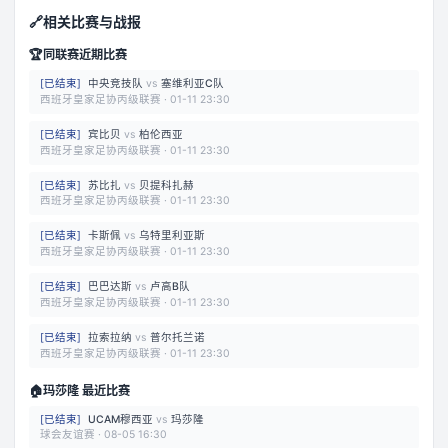
🔗
相关比赛与战报
🏆
同联赛近期比赛
[
已结束
]
中央竞技队
vs
塞维利亚C队
西班牙皇家足协丙级联赛
·
01-11 23:30
[
已结束
]
宾比贝
vs
柏伦西亚
西班牙皇家足协丙级联赛
·
01-11 23:30
[
已结束
]
苏比扎
vs
贝提科扎赫
西班牙皇家足协丙级联赛
·
01-11 23:30
[
已结束
]
卡斯佩
vs
乌特里利亚斯
西班牙皇家足协丙级联赛
·
01-11 23:30
[
已结束
]
巴巴达斯
vs
卢高B队
西班牙皇家足协丙级联赛
·
01-11 23:30
[
已结束
]
拉索拉纳
vs
普尔托兰诺
西班牙皇家足协丙级联赛
·
01-11 23:30
🏠
玛莎隆 最近比赛
[
已结束
]
UCAM穆西亚
vs
玛莎隆
球会友谊赛
·
08-05 16:30