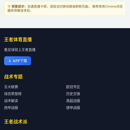
💡
观看提示：
如遇直播卡顿，请尝试切换线路或刷新页面。 推荐使用Chrome浏览
器获得最佳体验。
王者体育直播
看足球就上王者直播
📱
APP下载
战术专题
五大联赛
欧冠专区
球员荣誉榜
历史交锋
战术解读
英超战报
西甲战报
德甲战报
王者战术派