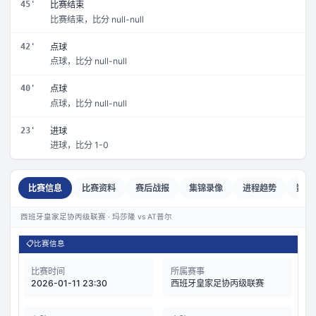
45'
比赛结束
比赛结束，比分 null-null
42'
点球
点球，比分 null-null
40'
点球
点球，比分 null-null
23'
进球
进球，比分 1-0
比赛信息
比赛资料
赛后战报
集锦录像
进程趋势
数据
西班牙皇家足协丙级联赛 · 玛莎隆 vs AT普尔
📋
比赛信息
比赛时间
所属赛事
2026-01-11 23:30
西班牙皇家足协丙级联赛