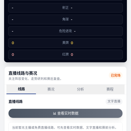
2
0
-
射正
-
-
角球
-
-
危险进攻
-
0
黄牌
0
0
红牌
0
直播线路与赛况
已完场
关注阵容变化、走势研判和赛后复盘。
线路
赛况
分析
赛程
直播线路
文字直播
📊 查看实时数据
当前暂无主播或免费直播线路，可先查看实时数据、文字直播和赛前分析。