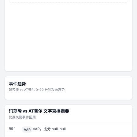
事件趋势
玛莎隆
vs
AT普尔
0-90 分钟攻防态势
玛莎隆
vs
AT普尔
文字直播摘要
比赛关键事件回顾
90'
VAR，比分 null-null
VAR