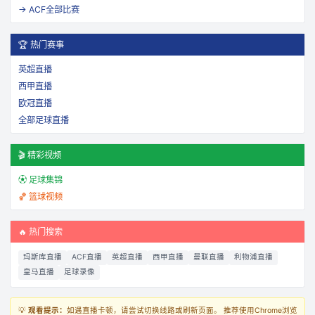
→
ACF
全部比赛
🏆 热门赛事
英超直播
西甲直播
欧冠直播
全部足球直播
🎬 精彩视频
⚽ 足球集锦
🏀 篮球视频
🔥 热门搜索
玛斯库直播
ACF直播
英超直播
西甲直播
曼联直播
利物浦直播
皇马直播
足球录像
💡
观看提示：
如遇直播卡顿，请尝试切换线路或刷新页面。 推荐使用Chrome浏览