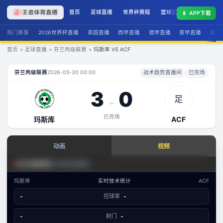
首页
足球直播
世界杯赛程
篮球直播
联赛积分
📱
APP下载
热门赛事
2026世界杯直播
英超直播
西甲直播
德甲直播
意甲直播
法甲
首页
>
足球直播
>
芬兰丙级联赛
>
玛斯库 VS ACF
玛斯库
VS
ACF
直播
芬兰丙级联赛
2026-05-30 00:00
战术趋势直播间
已完场
3
0
足
-
已完场
玛斯库
ACF
查看实时数据
动画
视频
赛事分析 · 历史数据
足球场景态势
芬兰丙级联赛
|
战术趋势直播间
芬兰丙级联赛
·
攻防态势
玛斯库
实时技术统计
ACF
A
数据视图
-
控球率
-
-
已结束
玛斯库
ACF
文字数据同步
-
射门
-