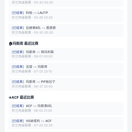
芬兰丙级联赛
·
05-30 00:30
[
已结束
]
科帕
vs
LAUTP
芬兰丙级联赛
·
05-29 23:30
[
已结束
]
拉赫蒂B队
vs
图普斯
芬兰丙级联赛
·
05-30 00:30
🏠
玛斯库 最近比赛
[
已结束
]
玛斯库
vs
佩玛利联
芬兰丙级联赛
·
08-01 00:00
[
已结束
]
吉提
vs
玛斯库
芬兰丙级联赛
·
07-23 23:15
[
已结束
]
玛斯库
vs
PIF帕拉宁
芬兰丙级联赛
·
06-27 20:00
✈️
ACF 最近比赛
[
已结束
]
ACF
vs
玛丽港II队
芬兰丙级联赛
·
08-02 21:00
[
已结束
]
VG纳塔利
vs
ACF
芬兰丙级联赛
·
07-23 23:30