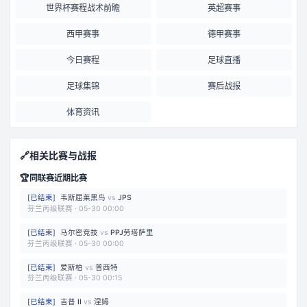
世界杯赛程战术前瞻
英超赛事
西甲赛事
德甲赛事
今日赛程
足球直播
足球集锦
赛后战报
体育资讯
🔗
相关比赛与战报
🏆
同联赛近期比赛
[
已结束
]
韦斯屈莱黑鸟
vs
JPS
芬兰丙级联赛
·
05-30 00:00
[
已结束
]
马尔密竞技
vs
PPJ劳塔萨里
芬兰丙级联赛
·
05-30 00:00
[
已结束
]
爱斯柏
vs
普西特
芬兰丙级联赛
·
05-30 00:15
[
已结束
]
吉普 II
vs
涅姆