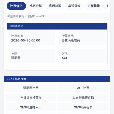
比赛信息
比赛资料
赛后战报
集锦录像
进程趋势
数据
芬兰丙级联赛 · 玛斯库 vs ACF
📋
比赛信息
比赛时间
所属赛事
2026-05-30 00:00
芬兰丙级联赛
主队
客队
玛斯库
ACF
⚽
相关比赛推荐
玛斯库比赛
ACF比赛
今日世界杯赛程
世界杯免费直播
世界杯直播入口
世界杯赛程表