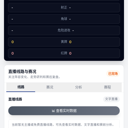
3
0
-
射正
-
-
角球
-
-
危险进攻
-
0
黄牌
0
0
红牌
0
直播线路与赛况
已完场
关注阵容变化、走势研判和赛后复盘。
线路
赛况
分析
赛程
直播线路
文字直播
📊 查看实时数据
当前暂无主播或免费直播线路，可先查看实时数据、文字直播和赛前分析。