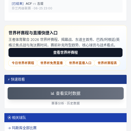
[
已结束
]
ACF
vs
吉提
芬兰丙级联赛
·
06-25 23:00
世界杯赛程与直播快捷入口
王者体育聚合 2026 世界杯赛程、揭幕战、东道主首秀、巴西/阿根廷/英
格兰焦点战与淘汰赛时间，赛前补充阵型趋势、核心球员与战术看点。
查看世界杯赛程
今日世界杯赛程
世界杯免费直播
世界杯直播入口
世界杯赛程表
⚡ 快速观看
📊 查看实时数据
赛事分析 · 历史数据
⚽ 相关球队
→
玛斯库
全部比赛