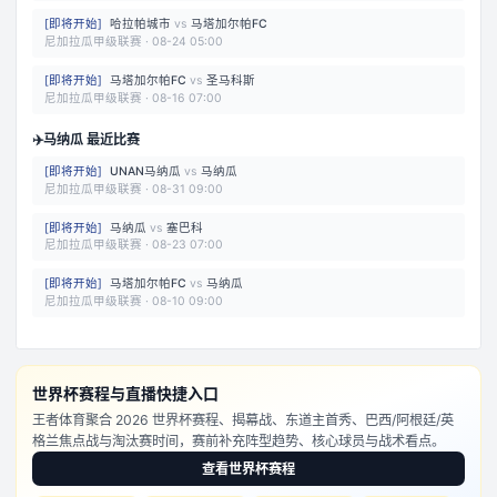
[
即将开始
]
哈拉帕城市
vs
马塔加尔帕FC
尼加拉瓜甲级联赛
·
08-24 05:00
[
即将开始
]
马塔加尔帕FC
vs
圣马科斯
尼加拉瓜甲级联赛
·
08-16 07:00
✈️
马纳瓜 最近比赛
[
即将开始
]
UNAN马纳瓜
vs
马纳瓜
尼加拉瓜甲级联赛
·
08-31 09:00
[
即将开始
]
马纳瓜
vs
塞巴科
尼加拉瓜甲级联赛
·
08-23 07:00
[
即将开始
]
马塔加尔帕FC
vs
马纳瓜
尼加拉瓜甲级联赛
·
08-10 09:00
世界杯赛程与直播快捷入口
王者体育聚合 2026 世界杯赛程、揭幕战、东道主首秀、巴西/阿根廷/英
格兰焦点战与淘汰赛时间，赛前补充阵型趋势、核心球员与战术看点。
查看世界杯赛程