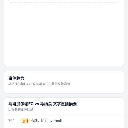
事件趋势
马塔加尔帕FC
vs
马纳瓜
0-90 分钟攻防态势
马塔加尔帕FC
vs
马纳瓜
文字直播摘要
比赛关键事件回顾
90'
点球，比分 null-null
点球