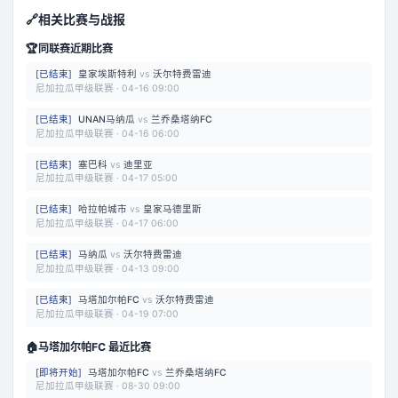
🔗
相关比赛与战报
🏆
同联赛近期比赛
[
已结束
]
皇家埃斯特利
vs
沃尔特费雷迪
尼加拉瓜甲级联赛
·
04-16 09:00
[
已结束
]
UNAN马纳瓜
vs
兰乔桑塔纳FC
尼加拉瓜甲级联赛
·
04-16 06:00
[
已结束
]
塞巴科
vs
迪里亚
尼加拉瓜甲级联赛
·
04-17 05:00
[
已结束
]
哈拉帕城市
vs
皇家马德里斯
尼加拉瓜甲级联赛
·
04-17 06:00
[
已结束
]
马纳瓜
vs
沃尔特费雷迪
尼加拉瓜甲级联赛
·
04-13 09:00
[
已结束
]
马塔加尔帕FC
vs
沃尔特费雷迪
尼加拉瓜甲级联赛
·
04-19 07:00
🏠
马塔加尔帕FC 最近比赛
[
即将开始
]
马塔加尔帕FC
vs
兰乔桑塔纳FC
尼加拉瓜甲级联赛
·
08-30 09:00