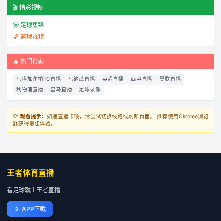
🎬 精彩视频
⚽ 足球集锦
🏀 篮球视频
🔥 热门搜索
马塔加尔帕FC直播
马纳瓜直播
英超直播
西甲直播
曼联直播
利物浦直播
皇马直播
足球录像
💡
观看提示：
如遇直播卡顿，请尝试切换线路或刷新页面。 推荐使用Chrome浏览
器获得最佳体验。
王者体育直播
看足球就上王者直播
📱
APP下载