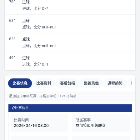
70'
进球
进球，比分 0-2
63'
点球
点球，比分 null-null
63'
点球
点球，比分 null-null
49'
进球
进球，比分 0-1
比赛信息
比赛资料
赛后战报
集锦录像
进程趋势
数据
尼加拉瓜甲级联赛 · 马塔加尔帕FC vs 马纳瓜
📋
比赛信息
比赛时间
所属赛事
2026-04-16 08:00
尼加拉瓜甲级联赛