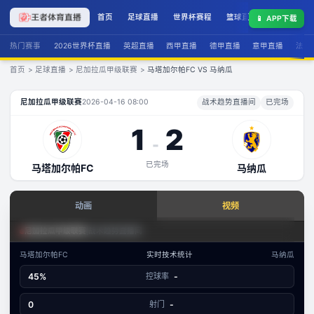
首页
足球直播
世界杯赛程
篮球直播
联赛积分
📱
APP下载
热门赛事
2026世界杯直播
英超直播
西甲直播
德甲直播
意甲直播
法甲
首页
>
足球直播
>
尼加拉瓜甲级联赛
>
马塔加尔帕FC VS 马纳瓜
马塔加尔帕FC
VS
马纳瓜
直播
尼加拉瓜甲级联赛
2026-04-16 08:00
战术趋势直播间
已完场
1
2
-
已完场
马塔加尔帕FC
马纳瓜
查看实时数据
动画
视频
赛事分析 · 历史数据
足球场景态势
尼加拉瓜甲级联赛
|
战术趋势直播间
尼加拉瓜甲级联赛
·
攻防态势
马塔加尔帕FC
实时技术统计
马纳瓜
数据视图
45%
控球率
-
-
已结束
马塔加尔帕FC
马纳瓜
文字数据同步
0
射门
-