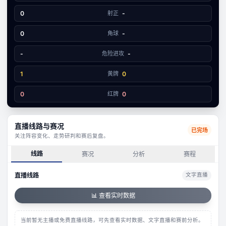
1
2
0
射正
-
0
角球
-
-
危险进攻
-
1
黄牌
0
0
红牌
0
直播线路与赛况
已完场
关注阵容变化、走势研判和赛后复盘。
线路
赛况
分析
赛程
直播线路
文字直播
📊 查看实时数据
当前暂无主播或免费直播线路，可先查看实时数据、文字直播和赛前分析。