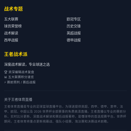
战术专题
五大联赛
欧冠专区
球员荣誉榜
历史交锋
战术解读
英超战报
西甲战报
德甲战报
王者战术派
深度战术解读，专业球迷之选
🏆 资深编辑战术复盘
📊 五大联赛积分速览
⚡ 赛前预判 / 赛后战报
关于
王者体育直播
王者体育直播是专业的足球篮球直播平台，为球迷提供英超、西甲、德甲、意甲、法
甲、欧冠、中超以及 2026 世界杯全部赛事的免费高清直播。王者直播以专业的赛前分
析、实时比分更新、深度战术解读和赛后战报著称，是懂球帝的首选观赛平台。世界杯
期间，王者体育将重点更新揭幕战、强队小组赛、淘汰赛和决赛战术前瞻。