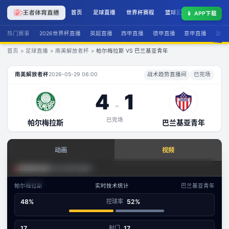
首页
足球直播
世界杯赛程
篮球直播
联赛积分
📱
APP下载
热门赛事
2026世界杯直播
英超直播
西甲直播
德甲直播
意甲直播
法甲
首页
>
足球直播
>
南美解放者杯
>
帕尔梅拉斯 VS 巴兰基亚青年
帕尔梅拉斯
VS
巴兰基亚青年
直播
南美解放者杯
2026-05-29 06:00
战术趋势直播间
已完场
4
1
-
已完场
帕尔梅拉斯
巴兰基亚青年
查看实时数据
动画
视频
赛事分析 · 历史数据
足球场景态势
南美解放者杯
|
战术趋势直播间
南美解放者杯
·
攻防态势
帕尔梅拉斯
实时技术统计
巴兰基亚青年
数据视图
48%
控球率
52%
-
已结束
帕尔梅拉斯
巴兰基亚青年
文字数据同步
17
射门
17