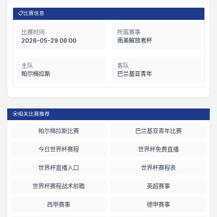
📋
比赛信息
比赛时间
所属赛事
2026-05-29 06:00
南美解放者杯
主队
客队
帕尔梅拉斯
巴兰基亚青年
⚽
相关比赛推荐
帕尔梅拉斯比赛
巴兰基亚青年比赛
今日世界杯赛程
世界杯免费直播
世界杯直播入口
世界杯赛程表
世界杯赛程战术前瞻
英超赛事
西甲赛事
德甲赛事