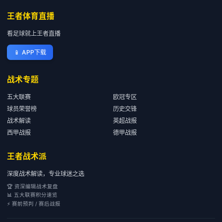
王者体育直播
看足球就上王者直播
📱
APP下载
战术专题
五大联赛
欧冠专区
球员荣誉榜
历史交锋
战术解读
英超战报
西甲战报
德甲战报
王者战术派
深度战术解读，专业球迷之选
🏆 资深编辑战术复盘
📊 五大联赛积分速览
⚡ 赛前预判 / 赛后战报