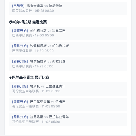
[
已结束
]
弗鲁米嫩塞
vs
拉瓜伊拉
南美解放者杯
·
05-28 08:30
🏠
帕尔梅拉斯 最近比赛
[
即将开始
]
帕尔梅拉斯
vs
科里蒂巴
巴西甲级联赛
·
12-03 05:00
[
即将开始
]
沙佩科恩斯
vs
帕尔梅拉斯
巴西甲级联赛
·
11-30 05:00
[
即将开始
]
帕尔梅拉斯
vs
弗拉门戈
巴西甲级联赛
·
11-23 05:00
✈️
巴兰基亚青年 最近比赛
[
即将开始
]
帕斯托
vs
巴兰基亚青年
哥伦比亚甲级联赛
·
11-09 05:00
[
即将开始
]
巴兰基亚青年
vs
侨卡巴
哥伦比亚甲级联赛
·
11-05 05:00
[
即将开始
]
拉尼洛斯
vs
巴兰基亚青年
哥伦比亚甲级联赛
·
11-02 05:00