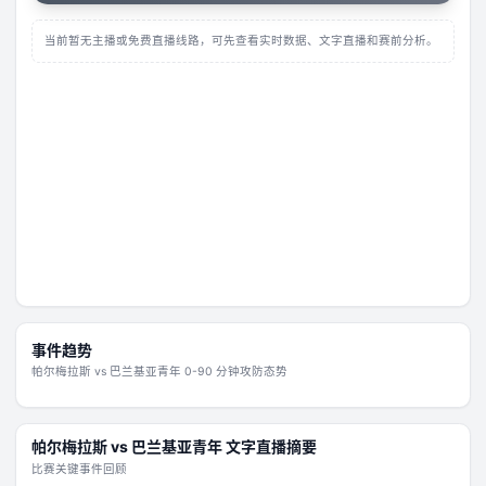
当前暂无主播或免费直播线路，可先查看实时数据、文字直播和赛前分析。
事件趋势
帕尔梅拉斯
vs
巴兰基亚青年
0-90 分钟攻防态势
帕尔梅拉斯
vs
巴兰基亚青年
文字直播摘要
比赛关键事件回顾