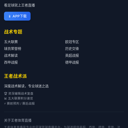
看足球就上王者直播
📱
APP下载
战术专题
五大联赛
欧冠专区
球员荣誉榜
历史交锋
战术解读
英超战报
西甲战报
德甲战报
王者战术派
深度战术解读，专业球迷之选
🏆 资深编辑战术复盘
📊 五大联赛积分速览
⚡ 赛前预判 / 赛后战报
关于
王者体育直播
王者体育直播是专业的足球篮球直播平台，为球迷提供英超、西甲、德甲、意甲、法