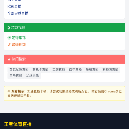
欧冠直播
全部足球直播
🎬 精彩视频
⚽ 足球集锦
🏀 篮球视频
🔥 热门搜索
苏瓦足协直播
劳托卡直播
英超直播
西甲直播
曼联直播
利物浦直播
皇马直播
足球录像
💡
观看提示：
如遇直播卡顿，请尝试切换线路或刷新页面。 推荐使用Chrome浏览
器获得最佳体验。
王者体育直播