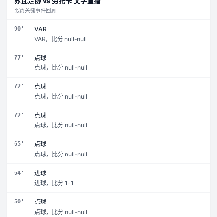
苏瓦足协
vs
劳托卡
文字直播
比赛关键事件回顾
90'
VAR
VAR，比分 null-null
77'
点球
点球，比分 null-null
72'
点球
点球，比分 null-null
72'
点球
点球，比分 null-null
65'
点球
点球，比分 null-null
64'
进球
进球，比分 1-1
50'
点球
点球，比分 null-null