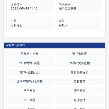
比赛时间
所属赛事
2026-05-29 11:40
斐济全国联赛
主队
客队
苏瓦足协
劳托卡
⚽
相关比赛推荐
苏瓦足协比赛
劳托卡比赛
今日世界杯赛程
世界杯免费直播
世界杯直播入口
世界杯赛程表
世界杯赛程战术前瞻
英超赛事
西甲赛事
德甲赛事
今日赛程
足球直播