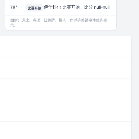
伊什科尔 比赛开始，比分 null-null
79'
比赛开始
图例：进球、点球、红黄牌、换人、角球等关键事件优先展
示。