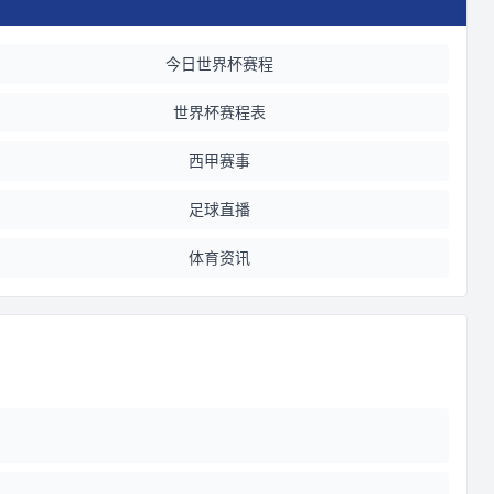
今日世界杯赛程
世界杯赛程表
西甲赛事
足球直播
体育资讯