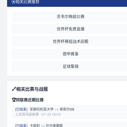
⚽
相关比赛推荐
苏韦尔梅兹比赛
世界杯免费直播
世界杯赛程战术前瞻
德甲赛事
足球集锦
🔗
相关比赛与战报
🏆
同联赛近期比赛
[
已结束
]
安那托利亚大学
vs
埃菲尔09
土耳其丙级联赛
·
01-25 18:00
[
已结束
]
卡耶利
vs
叶内奥都斯