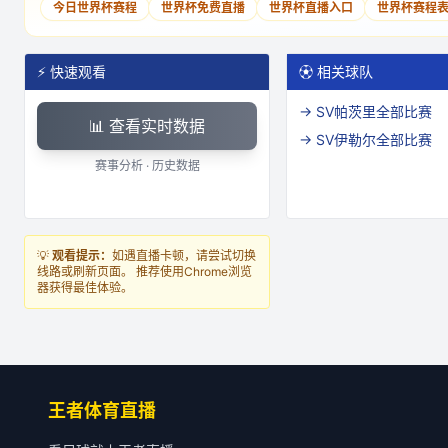
今日世界杯赛程
世界杯免费直播
世界杯直播入口
世界杯赛程
⚡ 快速观看
⚽ 相关球队
→
SV帕茨里
全部比赛
📊 查看实时数据
→
SV伊勒尔
全部比赛
赛事分析 · 历史数据
💡
观看提示：
如遇直播卡顿，请尝试切换
线路或刷新页面。 推荐使用Chrome浏览
器获得最佳体验。
王者体育直播