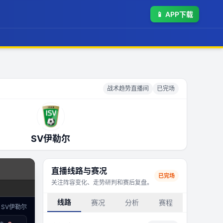
📱
APP下载
战术趋势直播间
已完场
SV伊勒尔
直播线路与赛况
已完场
关注阵容变化、走势研判和赛后复盘。
线路
赛况
分析
赛程
SV伊勒尔