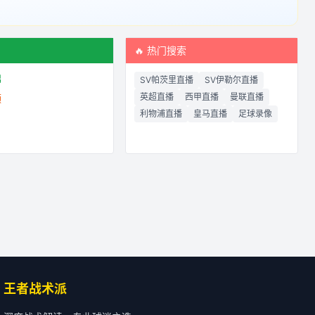
频
🔥 热门搜索
锦
SV帕茨里直播
SV伊勒尔直播
英超直播
西甲直播
曼联直播
频
利物浦直播
皇马直播
足球录像
王者战术派