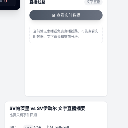
0
牌
直播线路
文字直播
已结束
📊 查看实时数据
当前暂无主播或免费直播线路，可先查看实
时数据、文字直播和赛前分析。
SV帕茨里
vs
SV伊勒尔
文字直播摘要
比赛关键事件回顾
VAR，比分 null-null
90'