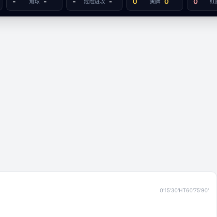
-
-
-
-
0
0
0
角球
危险进攻
黄牌
红
0'
15'
30'
HT
60'
75'
90'