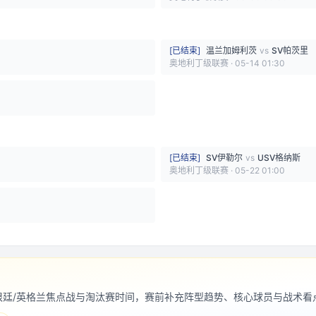
[
已结束
]
温兰加姆利茨
vs
SV帕茨里
奥地利丁级联赛
·
05-14 01:30
[
已结束
]
SV伊勒尔
vs
USV格纳斯
奥地利丁级联赛
·
05-22 01:00
阿根廷/英格兰焦点战与淘汰赛时间，赛前补充阵型趋势、核心球员与战术看