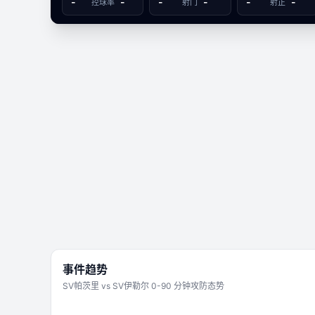
-
-
-
-
-
-
控球率
射门
射正
-
SV帕茨里
SV伊勒尔
文字数据同步
0
2
事件趋势
SV帕茨里
vs
SV伊勒尔
0-90 分钟攻防态势