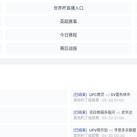
世界杯直播入口
英超赛事
今日赛程
赛后战报
[
已结束
]
UFC费灵
vs
SV雷布林市
奥地利丁级联赛
·
05-30 01:00
[
已结束
]
克拉根福多瑙河
vs
史毕达
奥地利丁级联赛
·
05-30 01:00
[
已结束
]
UFV塔尔加
vs
亨恩多夫联盟
奥地利丁级联赛
·
05-30 00:30