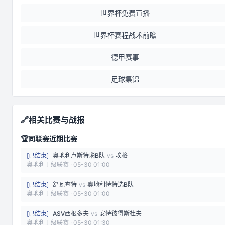
世界杯免费直播
世界杯赛程战术前瞻
德甲赛事
足球集锦
🔗
相关比赛与战报
🏆
同联赛近期比赛
[
已结束
]
奥地利卢斯特瑙B队
vs
埃格
奥地利丁级联赛
·
05-30 01:00
[
已结束
]
舒瓦查特
vs
奧地利特特选B队
奥地利丁级联赛
·
05-30 01:00
[
已结束
]
ASV西根多夫
vs
安特彼得斯杜夫
奥地利丁级联赛
·
05-30 01:30