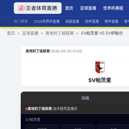
首页
足球直播
世界杯赛程
热门赛事
2026世界杯直播
英超直播
西甲直播
德甲直播
意
首页
>
足球直播
>
奥地利丁级联赛
>
SV帕茨里 VS SV伊勒尔
SV帕茨里
VS
SV伊勒尔
直播
奥地利丁级联赛
|
2026-05-30 01:00
SV帕茨里
动画
足球场景态势
奥地利丁级联赛
|
战术趋势直播间
奥地利丁级联赛
·
攻防态势
SV帕茨里
数据视图